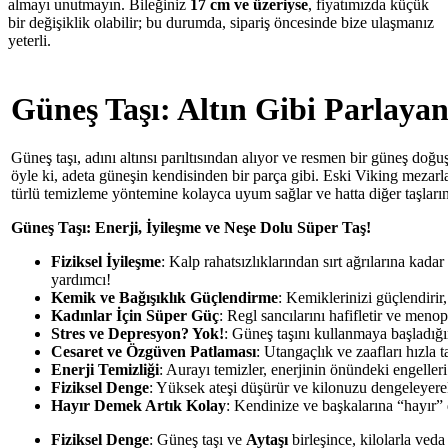
almayı unutmayın. Bileğiniz
17 cm ve üzeriyse
, fiyatımızda küçük
bir değişiklik olabilir; bu durumda, sipariş öncesinde bize ulaşmanız
yeterli.
Güneş Taşı: Altın Gibi Parlayan
Güneş taşı, adını altınsı parıltısından alıyor ve resmen bir güneş doğuşu
öyle ki, adeta güneşin kendisinden bir parça gibi. Eski Viking mezarlar
türlü temizleme yöntemine kolayca uyum sağlar ve hatta diğer taşların 
Güneş Taşı: Enerji, İyileşme ve Neşe Dolu Süper Taş!
Fiziksel İyileşme
: Kalp rahatsızlıklarından sırt ağrılarına kadar 
yardımcı!
Kemik ve Bağışıklık Güçlendirme
: Kemiklerinizi güçlendirir,
Kadınlar İçin Süper Güç
: Regl sancılarını hafifletir ve men
Stres ve Depresyon? Yok!
: Güneş taşını kullanmaya başladığı
Cesaret ve Özgüven Patlaması
: Utangaçlık ve zaafları hızla 
Enerji Temizliği
: Aurayı temizler, enerjinin önündeki engelleri 
Fiziksel Denge
: Yüksek ateşi düşürür ve kilonuzu dengeleyerek
Hayır Demek Artık Kolay
: Kendinize ve başkalarına “hayır”
Fiziksel Denge
: Güneş taşı ve
Aytaşı
birleşince, kilolarla ve