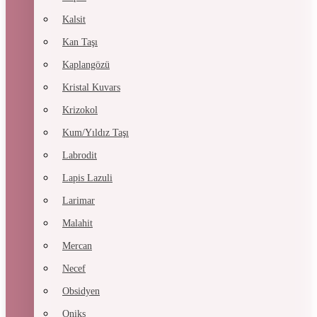
Kalsit
Kan Taşı
Kaplangözü
Kristal Kuvars
Krizokol
Kum/Yıldız Taşı
Labrodit
Lapis Lazuli
Larimar
Malahit
Mercan
Necef
Obsidyen
Oniks