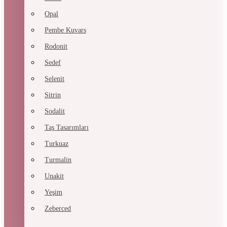
Opal
Pembe Kuvars
Rodonit
Sedef
Selenit
Sitrin
Sodalit
Taş Tasarımları
Turkuaz
Turmalin
Unakit
Yeşim
Zeberced