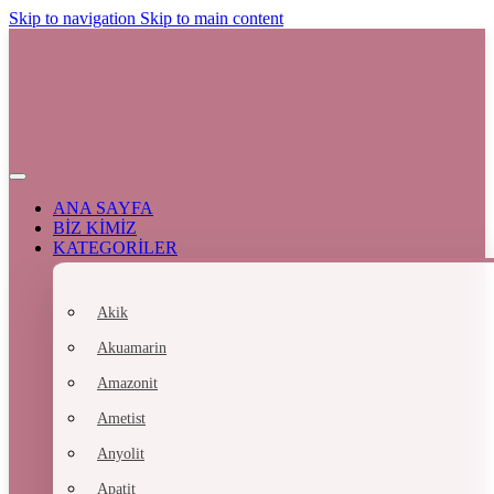
Skip to navigation
Skip to main content
ANA SAYFA
BİZ KİMİZ
KATEGORİLER
Akik
Akuamarin
Amazonit
Ametist
Anyolit
Apatit