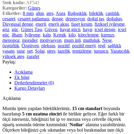
Stok kodu:
AF541
Kategoriler:
Güneş
Etiketler:
8 mm
,
altın
,
ateş
,
Aura
,
Bağışıklık
,
bileklik
,
canlılık
,
cesaret
,
cesaret patlaması
,
denge
,
depresyon
,
doğal taş
,
doğaltaş
,
Duygusal denge
,
enerji
,
enerji akışı
,
faset kesim
,
fiziksel iyileşme
,
göz
,
güç
,
Güneş Taşı
,
Güven
,
hayat gücü
,
hayır
,
içsel denge
,
içsel
güç
,
ilham
,
İyileşme
,
kalp
,
Kemik
,
kilo
,
kireçlenme
,
kırmızı
,
menopoz
,
moraller
,
motivasyon
,
mum ipli
,
mutluluk
,
Neşe
,
özgürlük
,
Özgüven
,
pleksus
,
pozitif
,
pozitif enerji
,
regl
,
sağlıklı
yaşam
,
sınır
,
sırt
,
Solar
,
stres
,
tazelik
,
temizleme
,
turuncu
,
Yaratıcılık
,
yüksek ateş
,
zarafet
Paylaş:
Açıklama
Ek bilgi
Değerlendirmeler (0)
Kargo Detayları
Açıklama
Mumlu ipten yapılan bilekliklerimiz,
15 cm standart
boyunda
hazırlanıp
5 cm uzatma zinciri
ile birlikte geliyor. Eğer farklı bir
ölçü isterseniz, bileğinizi bir ip ve mezura veya cetvelle ölçerek
sipariş sonunda ödeme kısmındaki ‘
Notlar
‘ alanına yazabilirsiniz.
Ölçerken bileğinizi çok sıkmadan veya bol bırakmadan tam ölçü