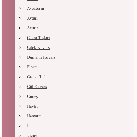
Aventurin
Aytaşı
Azurit
Çakra Taşları
Çilek Kuvars
Dumanlı Kuvars
Florit
Granat/Lal
Gül Kuvars
Güneş
Havlit
Hematit
İnci
Jasper