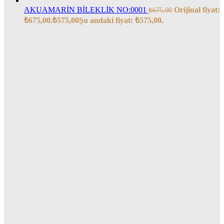
AKUAMARİN BİLEKLİK NO:0001
Orijinal fiyat:
₺
675,00
₺675,00.
₺
575,00
Şu andaki fiyat: ₺575,00.