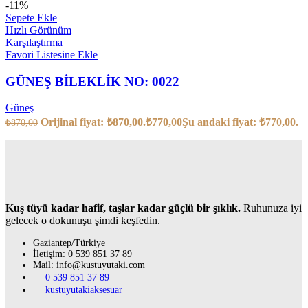
-11%
Sepete Ekle
Hızlı Görünüm
Karşılaştırma
Favori Listesine Ekle
GÜNEŞ BİLEKLİK NO: 0022
Güneş
Orijinal fiyat: ₺870,00.
₺
770,00
Şu andaki fiyat: ₺770,00.
₺
870,00
Kuş tüyü kadar hafif, taşlar kadar güçlü bir şıklık.
Ruhunuza iyi
gelecek o dokunuşu şimdi keşfedin.
Gaziantep/Türkiye
İletişim: 0 539 851 37 89
Mail: info@kustuyutaki.com
0 539 851 37 89
kustuyutakiaksesuar