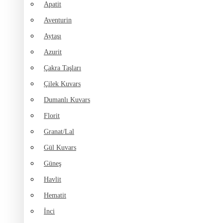
Apatit
Aventurin
Aytaşı
Azurit
Çakra Taşları
Çilek Kuvars
Dumanlı Kuvars
Florit
Granat/Lal
Gül Kuvars
Güneş
Havlit
Hematit
İnci