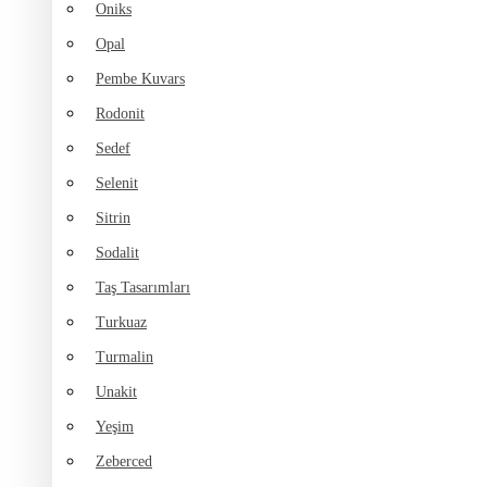
Oniks
Opal
Pembe Kuvars
Rodonit
Sedef
Selenit
Sitrin
Sodalit
Taş Tasarımları
Turkuaz
Turmalin
Unakit
Yeşim
Zeberced