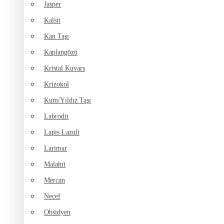
Jasper
Kalsit
Kan Taşı
Kaplangözü
Kristal Kuvars
Krizokol
Kum/Yıldız Taşı
Labrodit
Lapis Lazuli
Larimar
Malahit
Mercan
Necef
Obsidyen