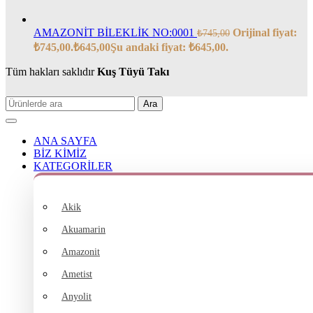
AMAZONİT BİLEKLİK NO:0001
Orijinal fiyat:
₺
745,00
₺745,00.
₺
645,00
Şu andaki fiyat: ₺645,00.
Tüm hakları saklıdır
Kuş Tüyü Takı
Ara
ANA SAYFA
BİZ KİMİZ
KATEGORİLER
Akik
Akuamarin
Amazonit
Ametist
Anyolit