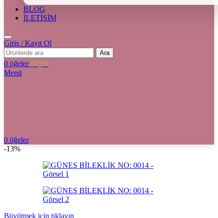
BLOG
İLETİŞİM
Giriş / Kayıt Ol
Ara
0
öğeler
₺
0,00
Menü
0
öğeler
-13%
Büyütmek için tıklayın