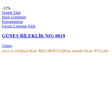
-12%
Sepete Ekle
Hızlı Görünüm
Karşılaştırma
Favori Listesine Ekle
GÜNEŞ BİLEKLİK NO: 0019
Güneş
Orijinal fiyat: ₺825,00.
₺
725,00
Şu andaki fiyat: ₺725,00.
₺
825,00