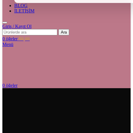
BLOG
İLETİŞİM
Giriş / Kayıt Ol
Ara
0
öğeler
₺
0,00
Menü
0
öğeler