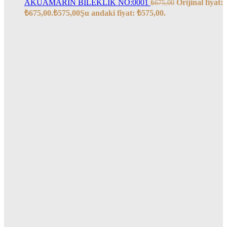
AKUAMARİN BİLEKLİK NO:0001
Orijinal fiyat:
₺
675,00
₺675,00.
₺
575,00
Şu andaki fiyat: ₺575,00.