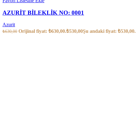
Favori Listesine Ekle
AZURİT BİLEKLİK NO: 0001
Azurit
Orijinal fiyat: ₺630,00.
₺
530,00
Şu andaki fiyat: ₺530,00.
₺
630,00