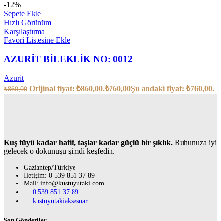
-12%
Sepete Ekle
Hızlı Görünüm
Karşılaştırma
Favori Listesine Ekle
AZURİT BİLEKLİK NO: 0012
Azurit
Orijinal fiyat: ₺860,00.
₺
760,00
Şu andaki fiyat: ₺760,00.
₺
860,00
Kuş tüyü kadar hafif, taşlar kadar güçlü bir şıklık.
Ruhunuza iyi
gelecek o dokunuşu şimdi keşfedin.
Gaziantep/Türkiye
İletişim: 0 539 851 37 89
Mail: info@kustuyutaki.com
0 539 851 37 89
kustuyutakiaksesuar
Son Gönderiler