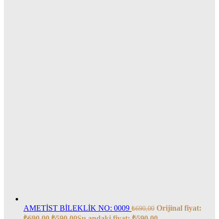
AMETİST BİLEKLİK NO: 0009
Orijinal fiyat:
₺
690,00
₺690,00.
₺
590,00
Şu andaki fiyat: ₺590,00.