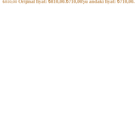
Orijinal fiyat: ₺810,00.
₺
710,00
Şu andaki fiyat: ₺710,00.
₺
810,00