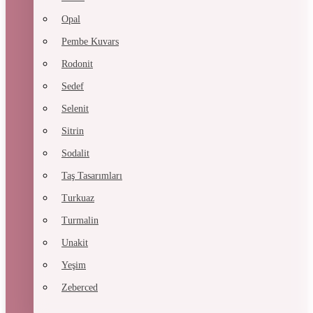
Opal
Pembe Kuvars
Rodonit
Sedef
Selenit
Sitrin
Sodalit
Taş Tasarımları
Turkuaz
Turmalin
Unakit
Yeşim
Zeberced