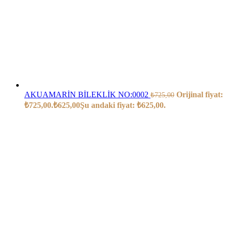
AKUAMARİN BİLEKLİK NO:0002
Orijinal fiyat:
₺
725,00
₺725,00.
₺
625,00
Şu andaki fiyat: ₺625,00.