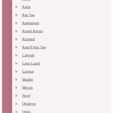
Kalsit
Kan Taşı
Kaplangözü
Kristal Kuvars
Krizokol
Kum/Yıldız Taşı
Labrodit
Lapis Lazuli
Larimar
Malahit
Mercan
Necef
Obsidyen
Oniks