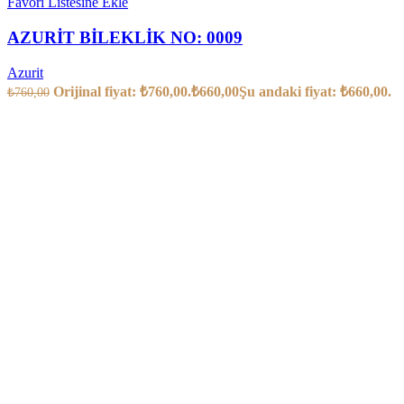
Favori Listesine Ekle
AZURİT BİLEKLİK NO: 0009
Azurit
Orijinal fiyat: ₺760,00.
₺
660,00
Şu andaki fiyat: ₺660,00.
₺
760,00