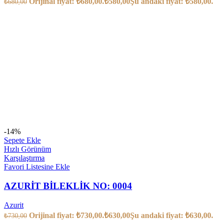
Orijinal fiyat: ₺680,00.
₺
580,00
Şu andaki fiyat: ₺580,00.
₺
680,00
-14%
Sepete Ekle
Hızlı Görünüm
Karşılaştırma
Favori Listesine Ekle
AZURİT BİLEKLİK NO: 0004
Azurit
Orijinal fiyat: ₺730,00.
₺
630,00
Şu andaki fiyat: ₺630,00.
₺
730,00