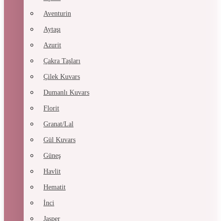
Aventurin
Aytaşı
Azurit
Çakra Taşları
Çilek Kuvars
Dumanlı Kuvars
Florit
Granat/Lal
Gül Kuvars
Güneş
Havlit
Hematit
İnci
Jasper