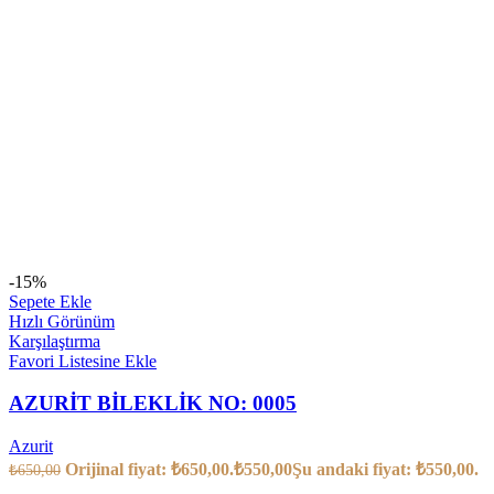
-15%
Sepete Ekle
Hızlı Görünüm
Karşılaştırma
Favori Listesine Ekle
AZURİT BİLEKLİK NO: 0005
Azurit
Orijinal fiyat: ₺650,00.
₺
550,00
Şu andaki fiyat: ₺550,00.
₺
650,00