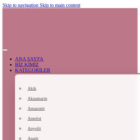
Skip to navigation
Skip to main content
ANA SAYFA
BİZ KİMİZ
KATEGORİLER
Akik
Akuamarin
Amazonit
Ametist
Anyolit
Apatit