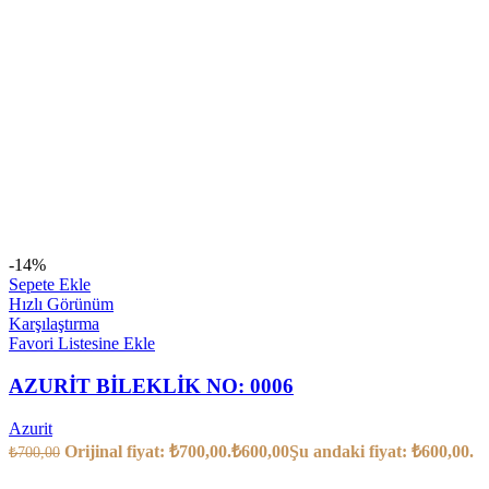
-14%
Sepete Ekle
Hızlı Görünüm
Karşılaştırma
Favori Listesine Ekle
AZURİT BİLEKLİK NO: 0006
Azurit
Orijinal fiyat: ₺700,00.
₺
600,00
Şu andaki fiyat: ₺600,00.
₺
700,00