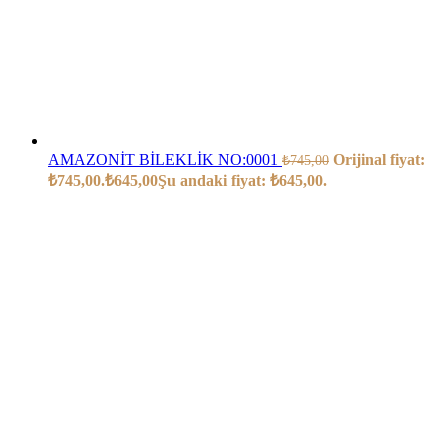
AMAZONİT BİLEKLİK NO:0001
Orijinal fiyat:
₺
745,00
₺745,00.
₺
645,00
Şu andaki fiyat: ₺645,00.