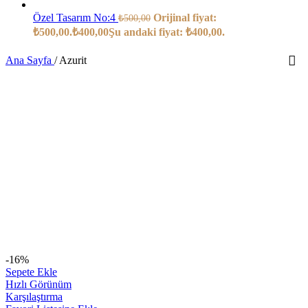
Özel Tasarım No:4
Orijinal fiyat:
₺
500,00
₺500,00.
₺
400,00
Şu andaki fiyat: ₺400,00.
Ana Sayfa
/
Azurit
-16%
Sepete Ekle
Hızlı Görünüm
Karşılaştırma