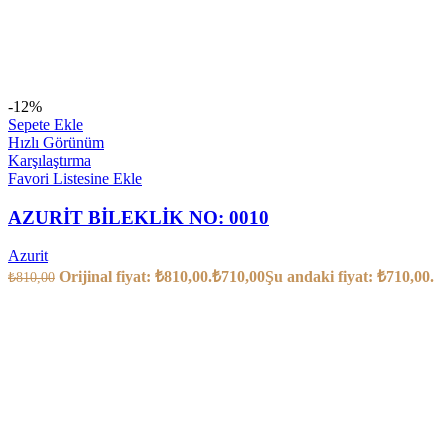
-12%
Sepete Ekle
Hızlı Görünüm
Karşılaştırma
Favori Listesine Ekle
AZURİT BİLEKLİK NO: 0010
Azurit
Orijinal fiyat: ₺810,00.
₺
710,00
Şu andaki fiyat: ₺710,00.
₺
810,00