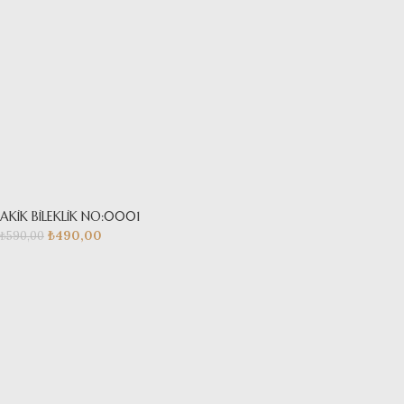
AKİK BİLEKLİK NO:0001
₺
490,00
₺
590,00