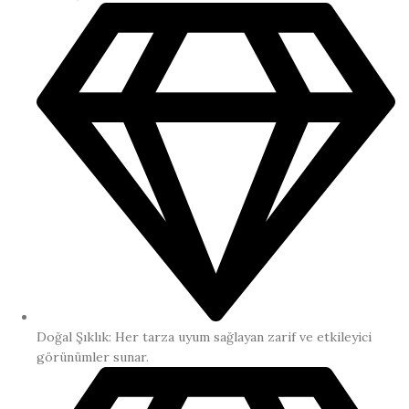
Doğal Şıklık: Her tarza uyum sağlayan zarif ve etkileyici
görünümler sunar.