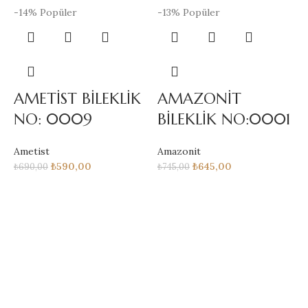
-14%
Popüler
-13%
Popüler
-
AMETİST BİLEKLİK
AMAZONİT
NO: 0009
BİLEKLİK NO:0001
Ametist
Amazonit
A
₺
590,00
₺
645,00
₺
690,00
₺
745,00
₺