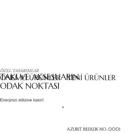
ÖZEL TASARIMLAR
TAKI VE AKSESUARIN
ÖNEMLİ ÜRÜNLER
YENİ ÜRÜNLER
ODAK NOKTASI
Enerjinizi stilizine katın!
AZURİT BİLEKLİK NO: 0001