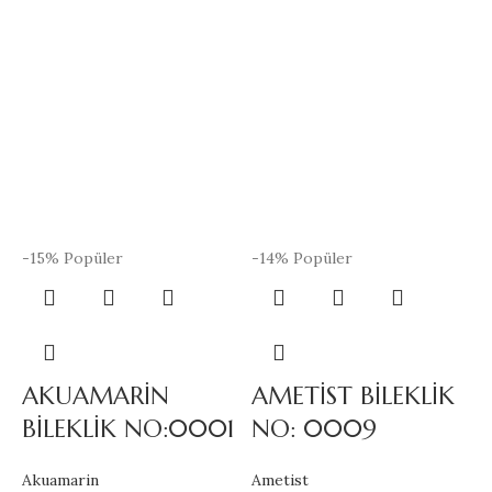
-15%
Popüler
-14%
Popüler
-
AKUAMARİN
AMETİST BİLEKLİK
BİLEKLİK NO:0001
NO: 0009
Akuamarin
Ametist
A