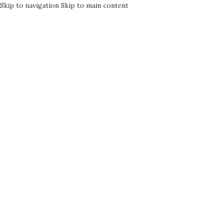
Skip to navigation
Skip to main content
MENÜ
Kuş Tüyü Ailesine Hoş Geldiniz
DOĞADAN GELEN
MUCİZEVİ ENERJİ
Doğanın mucizesi ile takılarınızın buluştuğu eşsiz dünyada,
şifalı taşlar özel tasarımlarla sizleri bekliyor.
MAĞAZA
İLETİŞİM