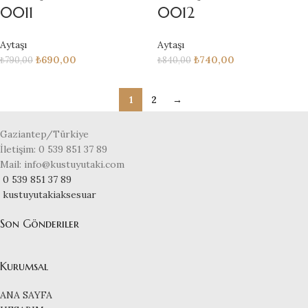
0011
0012
Aytaşı
Aytaşı
₺
690,00
₺
740,00
₺
790,00
₺
840,00
1
2
→
Gaziantep/Türkiye
İletişim: 0 539 851 37 89
Mail: info@kustuyutaki.com
0 539 851 37 89
kustuyutakiaksesuar
Son Gönderiler
Kurumsal
ANA SAYFA