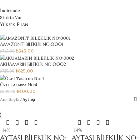
İndirimde
Stokta Var
Yüksek Puan
AMAZONİT BİLEKLİK NO:0001
₺
645,00
₺
745,00
AKUAMARİN BİLEKLİK NO:0002
₺
625,00
₺
725,00
Özel Tasarım No:4
₺
400,00
₺
500,00
Ana Sayfa
/
Aytaşı
-14%
-14%
AYTAŞI BİLEKLİK NO:
AYTAŞI BİLEKLİK NO: