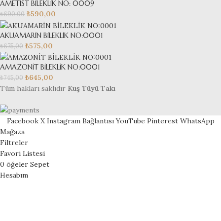
AMETİST BİLEKLİK NO: 0009
₺
590,00
₺
690,00
AKUAMARİN BİLEKLİK NO:0001
₺
575,00
₺
675,00
AMAZONİT BİLEKLİK NO:0001
₺
645,00
₺
745,00
Tüm hakları saklıdır
Kuş Tüyü Takı
Facebook
X
Instagram Bağlantısı
YouTube
Pinterest
WhatsApp
Mağaza
Filtreler
Favori Listesi
0
öğeler
Sepet
Hesabım