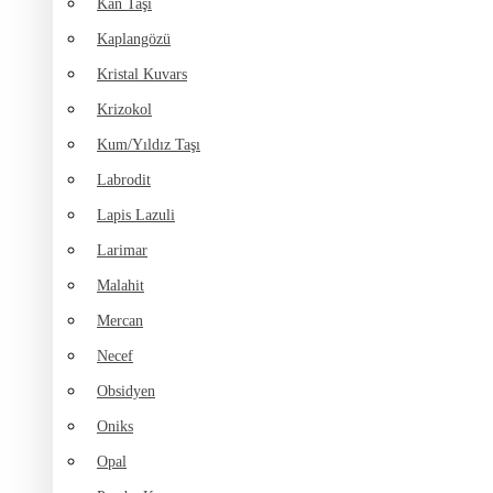
Kan Taşı
Kaplangözü
Kristal Kuvars
Krizokol
Kum/Yıldız Taşı
Labrodit
Lapis Lazuli
Larimar
Malahit
Mercan
Necef
Obsidyen
Oniks
Opal