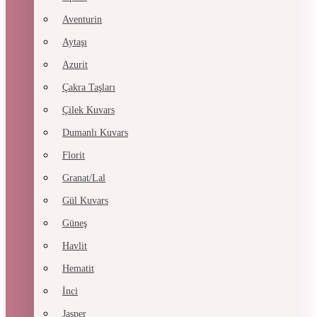
Aventurin
Aytaşı
Azurit
Çakra Taşları
Çilek Kuvars
Dumanlı Kuvars
Florit
Granat/Lal
Gül Kuvars
Güneş
Havlit
Hematit
İnci
Jasper