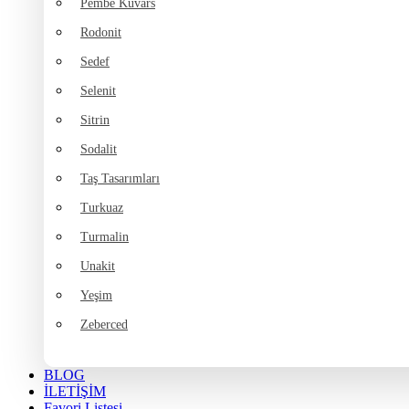
Pembe Kuvars
Rodonit
Sedef
Selenit
Sitrin
Sodalit
Taş Tasarımları
Turkuaz
Turmalin
Unakit
Yeşim
Zeberced
BLOG
İLETİŞİM
Favori Listesi