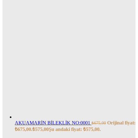
AKUAMARİN BİLEKLİK NO:0001
Orijinal fiyat:
₺
675,00
₺675,00.
₺
575,00
Şu andaki fiyat: ₺575,00.