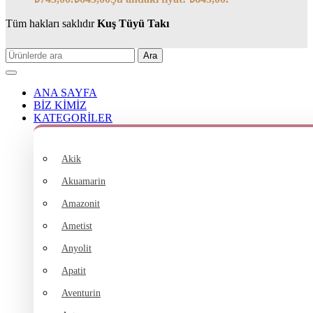
Tüm hakları saklıdır
Kuş Tüyü Takı
Ara
ANA SAYFA
BİZ KİMİZ
KATEGORİLER
Akik
Akuamarin
Amazonit
Ametist
Anyolit
Apatit
Aventurin