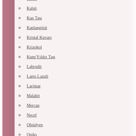
Kalsit
Kan Taşı
Kaplangözü
Kristal Kuvars
Krizokol
Kum/Yıldız Taşı
Labrodit
Lapis Lazuli
Larimar
Malahit
Mercan
Necef
Obsidyen
Oniks