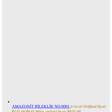
AMAZONİT BİLEKLİK NO:0001
Orijinal fiyat:
₺
745,00
₺745,00.
₺
645,00
Şu andaki fiyat: ₺645,00.