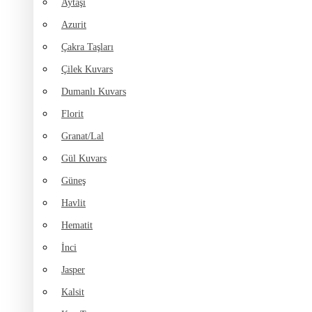
Aytaşı
Azurit
Çakra Taşları
Çilek Kuvars
Dumanlı Kuvars
Florit
Granat/Lal
Gül Kuvars
Güneş
Havlit
Hematit
İnci
Jasper
Kalsit