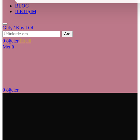
BLOG
İLETİŞİM
Giriş / Kayıt Ol
Ara
0
öğeler
₺
0,00
Menü
0
öğeler