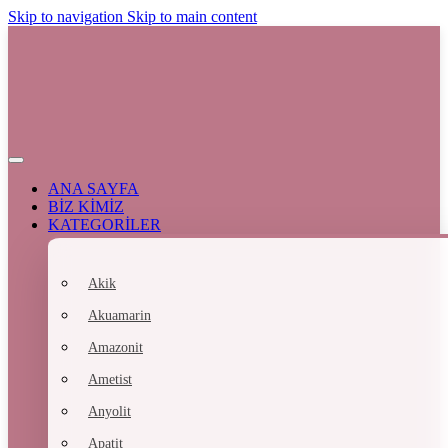
Skip to navigation
Skip to main content
ANA SAYFA
BİZ KİMİZ
KATEGORİLER
Akik
Akuamarin
Amazonit
Ametist
Anyolit
Apatit