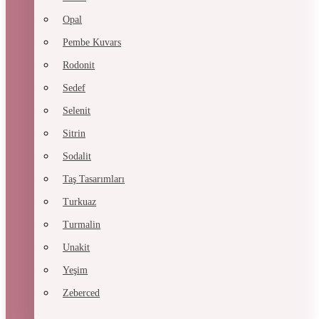
Opal
Pembe Kuvars
Rodonit
Sedef
Selenit
Sitrin
Sodalit
Taş Tasarımları
Turkuaz
Turmalin
Unakit
Yeşim
Zeberced