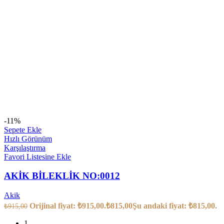
-11%
Sepete Ekle
Hızlı Görünüm
Karşılaştırma
Favori Listesine Ekle
AKİK BİLEKLİK NO:0012
Akik
Orijinal fiyat: ₺915,00.
₺
815,00
Şu andaki fiyat: ₺815,00.
₺
915,00
1