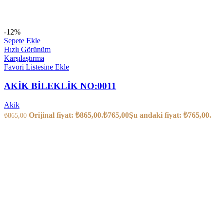
-12%
Sepete Ekle
Hızlı Görünüm
Karşılaştırma
Favori Listesine Ekle
AKİK BİLEKLİK NO:0011
Akik
Orijinal fiyat: ₺865,00.
₺
765,00
Şu andaki fiyat: ₺765,00.
₺
865,00