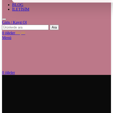
BLOG
İLETİŞİM
Giriş / Kayıt Ol
Ara
0
öğeler
₺
0,00
Menü
0
öğeler