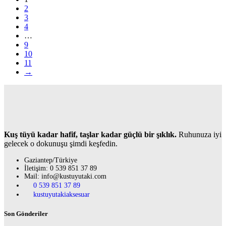
2
3
4
…
9
10
11
→
Kuş tüyü kadar hafif, taşlar kadar güçlü bir şıklık.
Ruhunuza iyi
gelecek o dokunuşu şimdi keşfedin.
Gaziantep/Türkiye
İletişim: 0 539 851 37 89
Mail: info@kustuyutaki.com
0 539 851 37 89
kustuyutakiaksesuar
Son Gönderiler