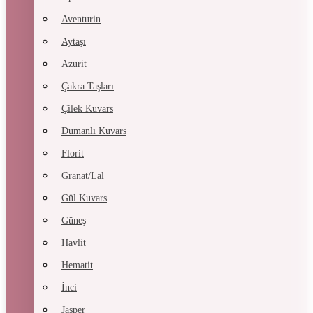
Aventurin
Aytaşı
Azurit
Çakra Taşları
Çilek Kuvars
Dumanlı Kuvars
Florit
Granat/Lal
Gül Kuvars
Güneş
Havlit
Hematit
İnci
Jasper