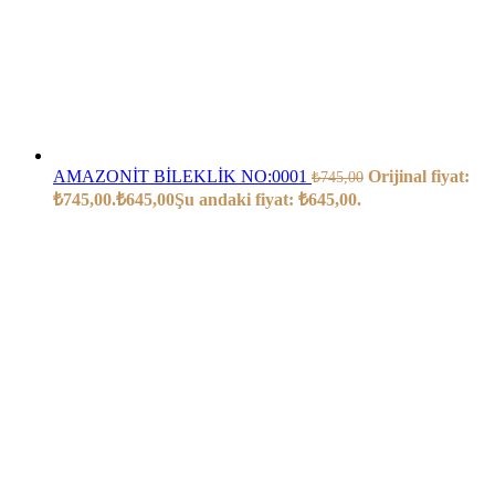
AMAZONİT BİLEKLİK NO:0001
Orijinal fiyat:
₺
745,00
₺745,00.
₺
645,00
Şu andaki fiyat: ₺645,00.