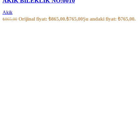
AKİK BİLEKLİK NO:0010
Akik
Orijinal fiyat: ₺865,00.
₺
765,00
Şu andaki fiyat: ₺765,00.
₺
865,00