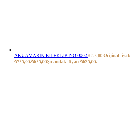
AKUAMARİN BİLEKLİK NO:0002
Orijinal fiyat:
₺
725,00
₺725,00.
₺
625,00
Şu andaki fiyat: ₺625,00.