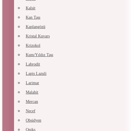
Kalsit
Kan Taşı
Kaplangözü
Kristal Kuvars
Krizokol
Kum/Yıldız Taşı
Labrodit
Lapis Lazuli
Larimar
Malahit
Mercan
Necef
Obsidyen
Oniks