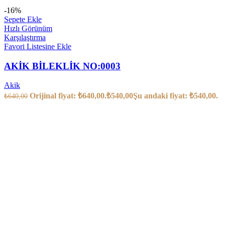
-16%
Sepete Ekle
Hızlı Görünüm
Karşılaştırma
Favori Listesine Ekle
AKİK BİLEKLİK NO:0003
Akik
Orijinal fiyat: ₺640,00.
₺
540,00
Şu andaki fiyat: ₺540,00.
₺
640,00