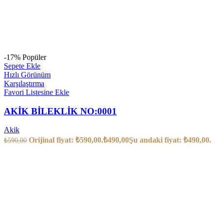
-17%
Popüler
Sepete Ekle
Hızlı Görünüm
Karşılaştırma
Favori Listesine Ekle
AKİK BİLEKLİK NO:0001
Akik
Orijinal fiyat: ₺590,00.
₺
490,00
Şu andaki fiyat: ₺490,00.
₺
590,00