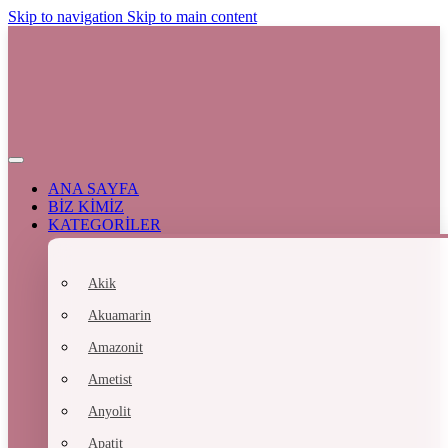
Skip to navigation
Skip to main content
ANA SAYFA
BİZ KİMİZ
KATEGORİLER
Akik
Akuamarin
Amazonit
Ametist
Anyolit
Apatit