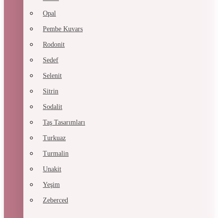
Opal
Pembe Kuvars
Rodonit
Sedef
Selenit
Sitrin
Sodalit
Taş Tasarımları
Turkuaz
Turmalin
Unakit
Yeşim
Zeberced