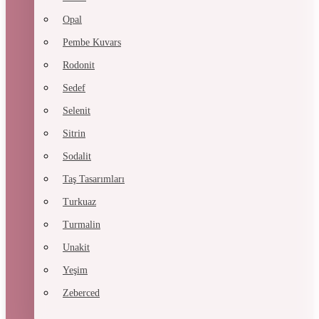
Opal
Pembe Kuvars
Rodonit
Sedef
Selenit
Sitrin
Sodalit
Taş Tasarımları
Turkuaz
Turmalin
Unakit
Yeşim
Zeberced