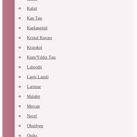
Kalsit
Kan Taşı
Kaplangözü
Kristal Kuvars
Krizokol
Kum/Yıldız Taşı
Labrodit
Lapis Lazuli
Larimar
Malahit
Mercan
Necef
Obsidyen
Oniks