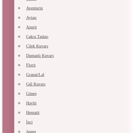
Aventurin
Aytaşı
Azurit
Çakra Taşları
Çilek Kuvars
Dumanlı Kuvars
Florit
Granat/Lal
Gül Kuvars
Güneş
Havlit
Hematit
İnci
Jasper