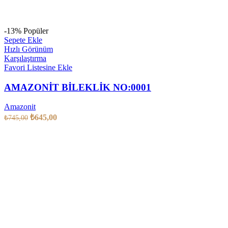
-13%
Popüler
Sepete Ekle
Hızlı Görünüm
Karşılaştırma
Favori Listesine Ekle
AMAZONİT BİLEKLİK NO:0001
Amazonit
₺
645,00
₺
745,00