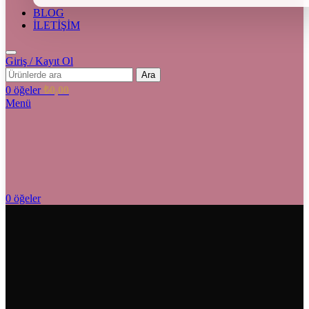
BLOG
İLETİŞİM
Giriş / Kayıt Ol
Ara
0
öğeler
₺
0,00
Menü
0
öğeler