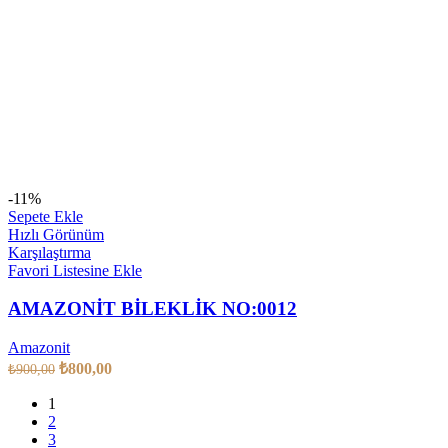
-11%
Sepete Ekle
Hızlı Görünüm
Karşılaştırma
Favori Listesine Ekle
AMAZONİT BİLEKLİK NO:0012
Amazonit
₺
800,00
₺
900,00
1
2
3