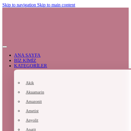
Skip to navigation
Skip to main content
ANA SAYFA
BİZ KİMİZ
KATEGORİLER
Akik
Akuamarin
Amazonit
Ametist
Anyolit
Apatit