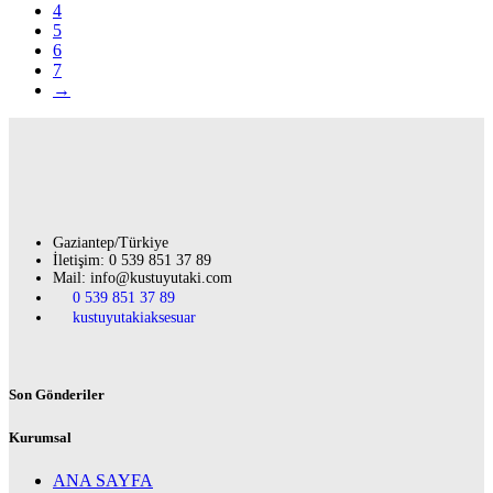
4
5
6
7
→
Gaziantep/Türkiye
İletişim: 0 539 851 37 89
Mail: info@kustuyutaki.com
0 539 851 37 89
kustuyutakiaksesuar
Son Gönderiler
Kurumsal
ANA SAYFA