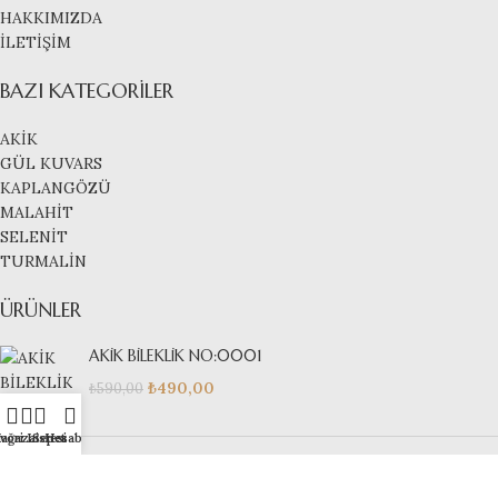
HAKKIMIZDA
İLETİŞİM
BAZI KATEGORILER
AKİK
GÜL KUVARS
KAPLANGÖZÜ
MALAHİT
SELENİT
TURMALİN
ÜRÜNLER
AKİK BİLEKLİK NO:0001
₺
490,00
₺
590,00
vori Listesi
ağaza
Sepet
Hesabım
AMETİST BİLEKLİK NO: 0009
₺
590,00
₺
690,00