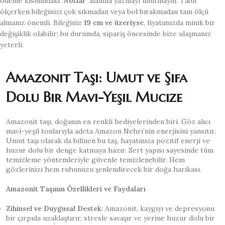
ödeme kısmındaki ‘
Notlar
‘ alanına yazmayı unutmayın. Tabii
ölçerken bileğinizi çok sıkmadan veya bol bırakmadan tam ölçü
almanız önemli. Bileğiniz
19 cm ve üzeriyse
, fiyatımızda minik bir
değişiklik olabilir; bu durumda, sipariş öncesinde bize ulaşmanız
yeterli.
Amazonit Taşı: Umut ve Şifa
Dolu Bir Mavi-Yeşil Mucize
Amazonit taşı, doğanın en renkli hediyelerinden biri. Göz alıcı
mavi-yeşil tonlarıyla adeta Amazon Nehri’nin enerjisini yansıtır.
Umut taşı olarak da bilinen bu taş, hayatınıza pozitif enerji ve
huzur dolu bir denge katmaya hazır. Sert yapısı sayesinde tüm
temizleme yöntemleriyle güvenle temizlenebilir. Hem
gözlerinizi hem ruhunuzu şenlendirecek bir doğa harikası.
Amazonit Taşının Özellikleri ve Faydaları
Zihinsel ve Duygusal Destek
: Amazonit, kaygıyı ve depresyonu
bir çırpıda uzaklaştırır, stresle savaşır ve yerine huzur dolu bir