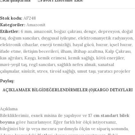
Karşılaştırma
Favori Listesine Ekle
Stok kodu:
AF248
Kategoriler:
Amazonit
Etiketler:
6 mm
,
amazonit
,
boğaz çakrası
,
denge
,
depresyon
,
doğal
taş
,
doğum sancıları
,
duygusal iyileşme
,
elektromanyetik radyasyon
,
elektronik cihazlar
,
enerji temizliği
,
hayal gücü
,
huzur
,
içsel huzur
,
ifade etme
,
iletişim becerileri
,
ilham
,
iltihap azaltma
,
Kalp Çakrası
,
kas ağrıları
,
Kaygı
,
kemik erimesi
,
kemik sağlığı
,
kötü enerjiler
,
mavi-yeşil taş
,
regl sancıları
,
sağlıklı nefes almak
,
sanatsal
çalışmalar
,
sinüzit
,
stres
,
tiroid sağlığı
,
umut taşı
,
yaratıcı projeler
Paylaş:
AÇIKLAMA
EK BILGI
DEĞERLENDIRMELER (0)
KARGO DETAYLARI
Açıklama
Bilekliklerimiz, esnek misina ile yapılıyor ve
17 cm standart bilek
boyuna
göre hazırlanıyor. Eğer farklı bir ölçü istiyorsanız,
bileğinizi bir ip veya mezura yardımıyla ölçün ve sipariş sonunda,