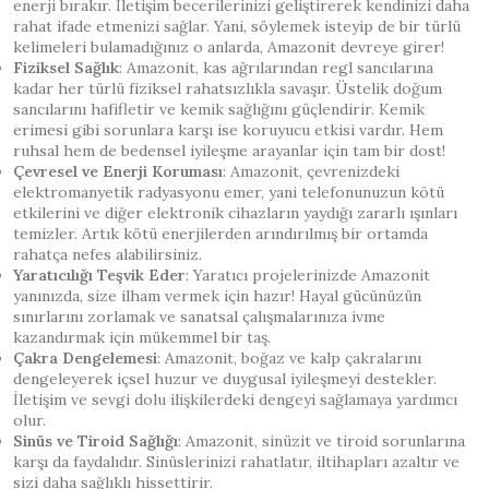
enerji bırakır. İletişim becerilerinizi geliştirerek kendinizi daha
rahat ifade etmenizi sağlar. Yani, söylemek isteyip de bir türlü
kelimeleri bulamadığınız o anlarda, Amazonit devreye girer!
Fiziksel Sağlık
: Amazonit, kas ağrılarından regl sancılarına
kadar her türlü fiziksel rahatsızlıkla savaşır. Üstelik doğum
sancılarını hafifletir ve kemik sağlığını güçlendirir. Kemik
erimesi gibi sorunlara karşı ise koruyucu etkisi vardır. Hem
ruhsal hem de bedensel iyileşme arayanlar için tam bir dost!
Çevresel ve Enerji Koruması
: Amazonit, çevrenizdeki
elektromanyetik radyasyonu emer, yani telefonunuzun kötü
etkilerini ve diğer elektronik cihazların yaydığı zararlı ışınları
temizler. Artık kötü enerjilerden arındırılmış bir ortamda
rahatça nefes alabilirsiniz.
Yaratıcılığı Teşvik Eder
: Yaratıcı projelerinizde Amazonit
yanınızda, size ilham vermek için hazır! Hayal gücünüzün
sınırlarını zorlamak ve sanatsal çalışmalarınıza ivme
kazandırmak için mükemmel bir taş.
Çakra Dengelemesi
: Amazonit, boğaz ve kalp çakralarını
dengeleyerek içsel huzur ve duygusal iyileşmeyi destekler.
İletişim ve sevgi dolu ilişkilerdeki dengeyi sağlamaya yardımcı
olur.
Sinüs ve Tiroid Sağlığı
: Amazonit, sinüzit ve tiroid sorunlarına
karşı da faydalıdır. Sinüslerinizi rahatlatır, iltihapları azaltır ve
sizi daha sağlıklı hissettirir.