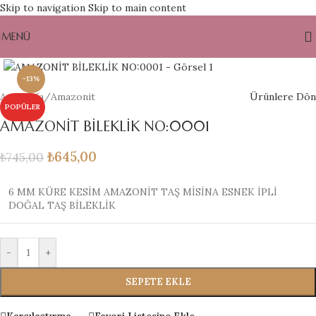
Skip to navigation
Skip to main content
MENÜ
Büyütmek için tıklayın
-13%
Ana Sayfa
/
Amazonit
Ürünlere Dön
POPÜLER
AMAZONİT BİLEKLİK NO:0001
₺
645,00
₺
745,00
6 MM KÜRE KESİM AMAZONİT TAŞ MİSİNA ESNEK İPLİ
DOĞAL TAŞ BİLEKLİK
-
+
SEPETE EKLE