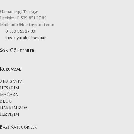
Gaziantep/Türkiye
İletişim: 0 539 851 37 89
Mail: info@kustuyutaki.com
0 539 851 37 89
kustuyutakiaksesuar
Son Gönderiler
Kurumsal
ANA SAYFA
HESABIM
MAĞAZA
BLOG
HAKKIMIZDA
İLETİŞİM
Bazı Kategoriler