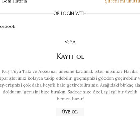
Beni Hatırla
Şifreni mi unutt
OR LOGIN WITH
acebook
VEYA
Kayıt ol
Kuş Tüyü Takı ve Aksesuar ailesine katılmak ister misiniz? Harika!
iparişlerinizi kolayca takip edebilir, geçmişinizi gözden geçirebilir 
lışverişinizi çok daha keyifli hale getirebilirsiniz. Aşağıdaki birkaç ala
doldurun, gerisini bize bırakın. Sadece size özel, ışıl ışıl bir üyelik
hemen hazır!
ÜYE OL