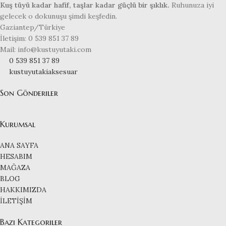
Kuş tüyü kadar hafif, taşlar kadar güçlü bir şıklık.
Ruhunuza iyi
gelecek o dokunuşu şimdi keşfedin.
Gaziantep/Türkiye
İletişim: 0 539 851 37 89
Mail: info@kustuyutaki.com
0 539 851 37 89
kustuyutakiaksesuar
Son Gönderiler
Kurumsal
ANA SAYFA
HESABIM
MAĞAZA
BLOG
HAKKIMIZDA
İLETİŞİM
Bazı Kategoriler