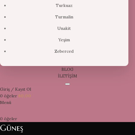
Turkuaz
Turmalin
Unakit
Yeşim
Zeberced
BLOG
İLETİŞİM
Giriş / Kayıt Ol
0
öğeler
₺
0,00
Menü
0
öğeler
Güneş