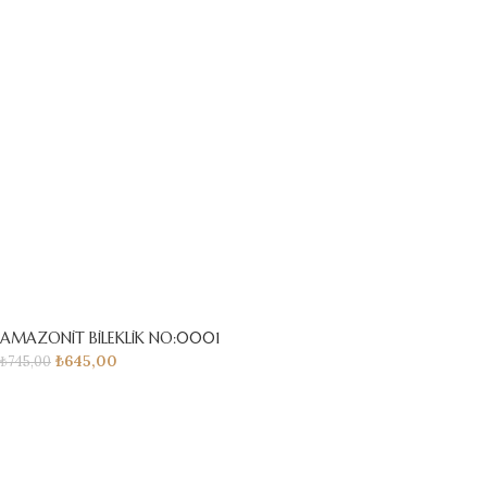
AMAZONİT BİLEKLİK NO:0001
₺
645,00
₺
745,00