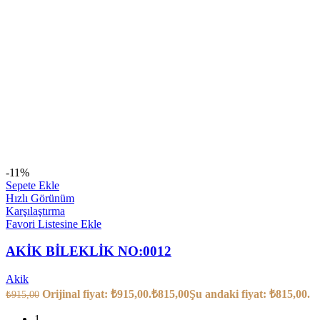
-11%
Sepete Ekle
Hızlı Görünüm
Karşılaştırma
Favori Listesine Ekle
AKİK BİLEKLİK NO:0012
Akik
Orijinal fiyat: ₺915,00.
₺
815,00
Şu andaki fiyat: ₺815,00.
₺
915,00
1