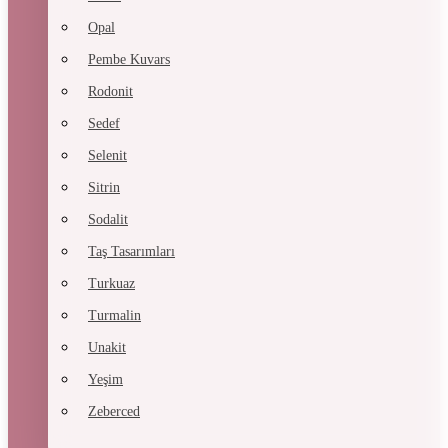
Opal
Pembe Kuvars
Rodonit
Sedef
Selenit
Sitrin
Sodalit
Taş Tasarımları
Turkuaz
Turmalin
Unakit
Yeşim
Zeberced