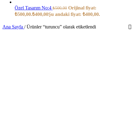
Özel Tasarım No:4
Orijinal fiyat:
₺
500,00
₺500,00.
₺
400,00
Şu andaki fiyat: ₺400,00.
Ana Sayfa
/
Ürünler “turuncu” olarak etiketlendi