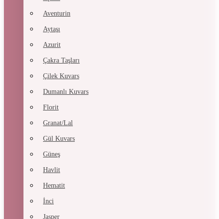
Aventurin
Aytaşı
Azurit
Çakra Taşları
Çilek Kuvars
Dumanlı Kuvars
Florit
Granat/Lal
Gül Kuvars
Güneş
Havlit
Hematit
İnci
Jasper