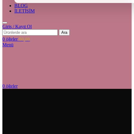
BLOG
İLETİŞİM
Giriş / Kayıt Ol
Ara
0
öğeler
₺
0,00
Menü
0
öğeler