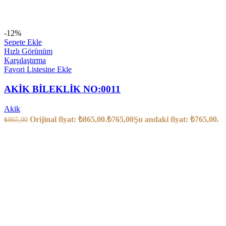
-12%
Sepete Ekle
Hızlı Görünüm
Karşılaştırma
Favori Listesine Ekle
AKİK BİLEKLİK NO:0011
Akik
Orijinal fiyat: ₺865,00.
₺
765,00
Şu andaki fiyat: ₺765,00.
₺
865,00