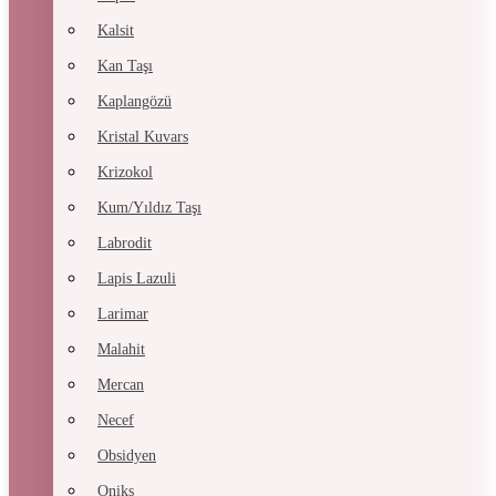
Kalsit
Kan Taşı
Kaplangözü
Kristal Kuvars
Krizokol
Kum/Yıldız Taşı
Labrodit
Lapis Lazuli
Larimar
Malahit
Mercan
Necef
Obsidyen
Oniks