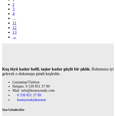
2
3
4
…
11
12
13
→
Kuş tüyü kadar hafif, taşlar kadar güçlü bir şıklık.
Ruhunuza iyi
gelecek o dokunuşu şimdi keşfedin.
Gaziantep/Türkiye
İletişim: 0 539 851 37 89
Mail: info@kustuyutaki.com
0 539 851 37 89
kustuyutakiaksesuar
Son Gönderiler