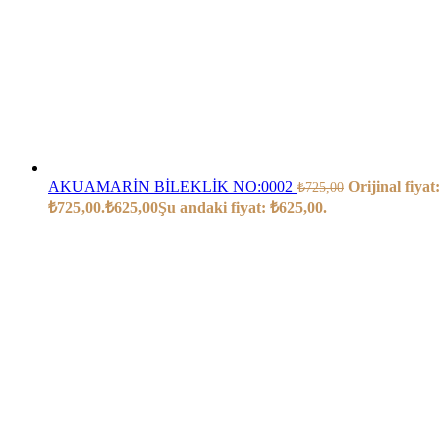
AKUAMARİN BİLEKLİK NO:0002
Orijinal fiyat:
₺
725,00
₺725,00.
₺
625,00
Şu andaki fiyat: ₺625,00.