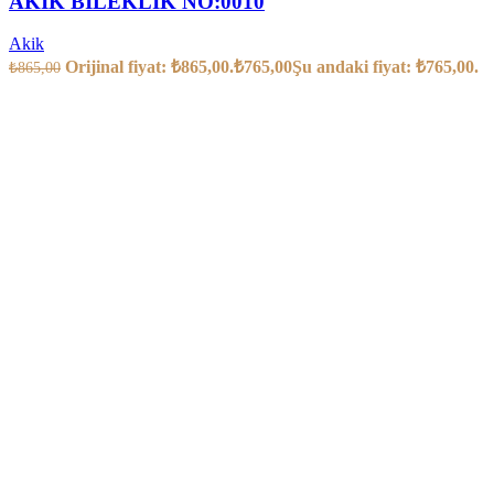
AKİK BİLEKLİK NO:0010
Akik
Orijinal fiyat: ₺865,00.
₺
765,00
Şu andaki fiyat: ₺765,00.
₺
865,00