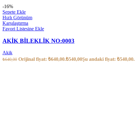
-16%
Sepete Ekle
Hızlı Görünüm
Karşılaştırma
Favori Listesine Ekle
AKİK BİLEKLİK NO:0003
Akik
Orijinal fiyat: ₺640,00.
₺
540,00
Şu andaki fiyat: ₺540,00.
₺
640,00