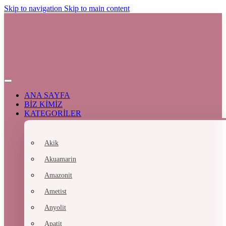
Skip to navigation
Skip to main content
ANA SAYFA
BİZ KİMİZ
KATEGORİLER
Akik
Akuamarin
Amazonit
Ametist
Anyolit
Apatit