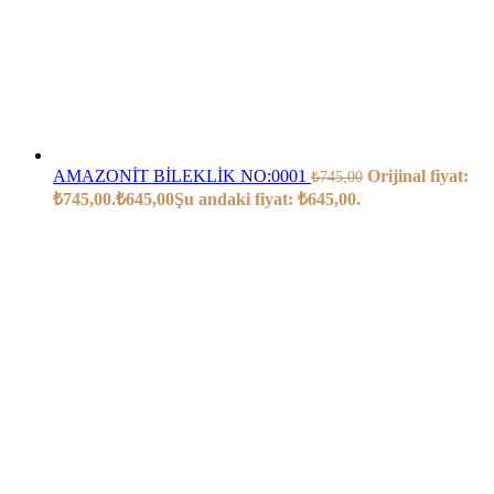
AMAZONİT BİLEKLİK NO:0001
Orijinal fiyat:
₺
745,00
₺745,00.
₺
645,00
Şu andaki fiyat: ₺645,00.