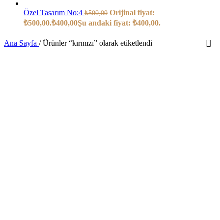
Özel Tasarım No:4
Orijinal fiyat:
₺
500,00
₺500,00.
₺
400,00
Şu andaki fiyat: ₺400,00.
Ana Sayfa
/
Ürünler “kırmızı” olarak etiketlendi