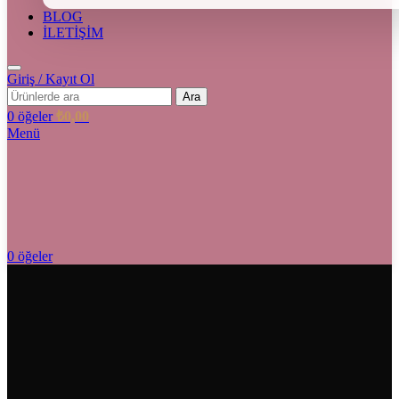
BLOG
İLETİŞİM
Giriş / Kayıt Ol
Ara
0
öğeler
₺
0,00
Menü
0
öğeler