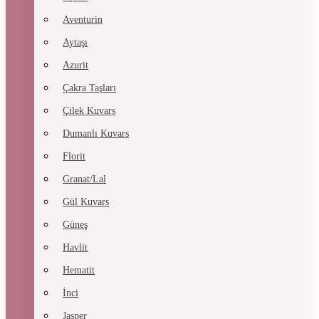
Aventurin
Aytaşı
Azurit
Çakra Taşları
Çilek Kuvars
Dumanlı Kuvars
Florit
Granat/Lal
Gül Kuvars
Güneş
Havlit
Hematit
İnci
Jasper