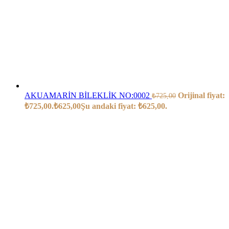
AKUAMARİN BİLEKLİK NO:0002
Orijinal fiyat:
₺
725,00
₺725,00.
₺
625,00
Şu andaki fiyat: ₺625,00.