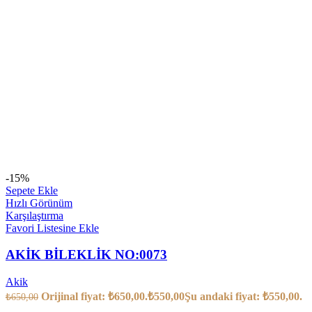
-15%
Sepete Ekle
Hızlı Görünüm
Karşılaştırma
Favori Listesine Ekle
AKİK BİLEKLİK NO:0073
Akik
Orijinal fiyat: ₺650,00.
₺
550,00
Şu andaki fiyat: ₺550,00.
₺
650,00