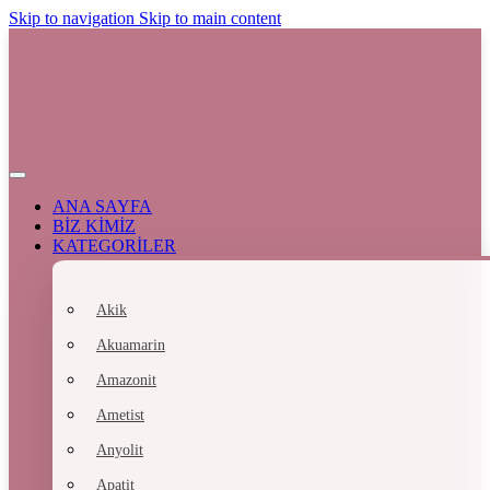
Skip to navigation
Skip to main content
ANA SAYFA
BİZ KİMİZ
KATEGORİLER
Akik
Akuamarin
Amazonit
Ametist
Anyolit
Apatit