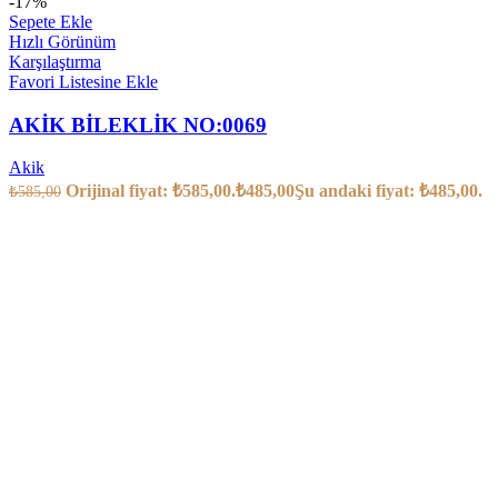
-17%
Sepete Ekle
Hızlı Görünüm
Karşılaştırma
Favori Listesine Ekle
AKİK BİLEKLİK NO:0069
Akik
Orijinal fiyat: ₺585,00.
₺
485,00
Şu andaki fiyat: ₺485,00.
₺
585,00