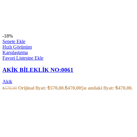
-18%
Sepete Ekle
Hızlı Görünüm
Karşılaştırma
Favori Listesine Ekle
AKİK BİLEKLİK NO:0061
Akik
Orijinal fiyat: ₺570,00.
₺
470,00
Şu andaki fiyat: ₺470,00.
₺
570,00