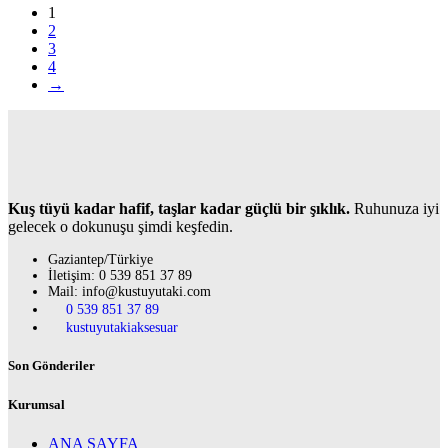
1
2
3
4
→
Kuş tüyü kadar hafif, taşlar kadar güçlü bir şıklık.
Ruhunuza iyi
gelecek o dokunuşu şimdi keşfedin.
Gaziantep/Türkiye
İletişim: 0 539 851 37 89
Mail: info@kustuyutaki.com
0 539 851 37 89
kustuyutakiaksesuar
Son Gönderiler
Kurumsal
ANA SAYFA