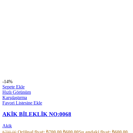
-14%
Sepete Ekle
Hızlı Görünüm
Karşılaştırma
Favori Listesine Ekle
AKİK BİLEKLİK NO:0068
Akik
Orijinal fiyat: ₺700,00.
₺
600,00
Şu andaki fiyat: ₺600,00.
₺
700,00