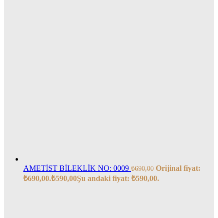
AMETİST BİLEKLİK NO: 0009
Orijinal fiyat:
₺
690,00
₺690,00.
₺
590,00
Şu andaki fiyat: ₺590,00.