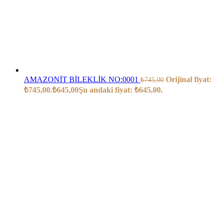
AMAZONİT BİLEKLİK NO:0001
Orijinal fiyat:
₺
745,00
₺745,00.
₺
645,00
Şu andaki fiyat: ₺645,00.