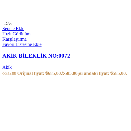
-15%
Sepete Ekle
Hızlı Görünüm
Karşılaştırma
Favori Listesine Ekle
AKİK BİLEKLİK NO:0072
Akik
Orijinal fiyat: ₺685,00.
₺
585,00
Şu andaki fiyat: ₺585,00.
₺
685,00