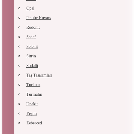
Opal
Pembe Kuvars
Rodonit
Sedef
Selenit
Sitrin
Sodalit
Taş Tasarımları
Turkuaz
Turmalin
Unakit
Yeşim
Zeberced