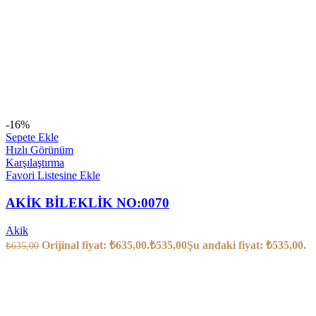
-16%
Sepete Ekle
Hızlı Görünüm
Karşılaştırma
Favori Listesine Ekle
AKİK BİLEKLİK NO:0070
Akik
Orijinal fiyat: ₺635,00.
₺
535,00
Şu andaki fiyat: ₺535,00.
₺
635,00