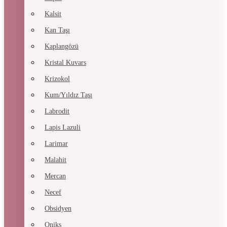
Kalsit
Kan Taşı
Kaplangözü
Kristal Kuvars
Krizokol
Kum/Yıldız Taşı
Labrodit
Lapis Lazuli
Larimar
Malahit
Mercan
Necef
Obsidyen
Oniks