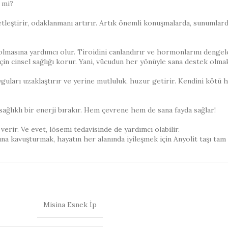
 mi?
etleştirir, odaklanmanı artırır. Artık önemli konuşmalarda, sunumlar
lı olmasına yardımcı olur. Tiroidini canlandırır ve hormonlarını den
çin cinsel sağlığı korur. Yani, vücudun her yönüyle sana destek olmak
ları uzaklaştırır ve yerine mutluluk, huzur getirir. Kendini kötü his
, sağlıklı bir enerji bırakır. Hem çevrene hem de sana fayda sağlar!
verir. Ve evet, lösemi tedavisinde de yardımcı olabilir.
a kavuşturmak, hayatın her alanında iyileşmek için Anyolit taşı tam s
Misina Esnek İp