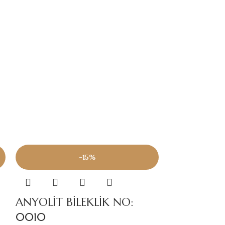
-15%
ANYOLİT BİLEKLİK NO:
ANYOLİT B
0010
0015