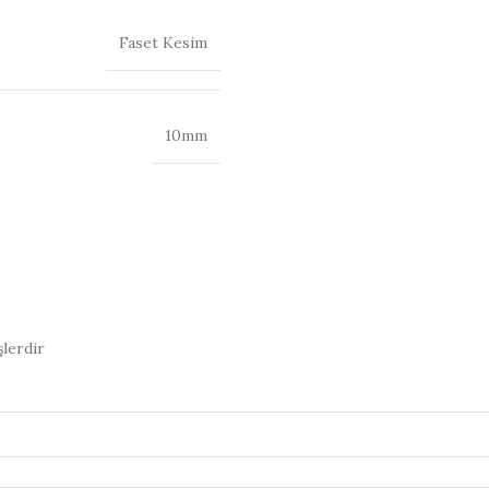
Faset Kesim
10mm
şlerdir