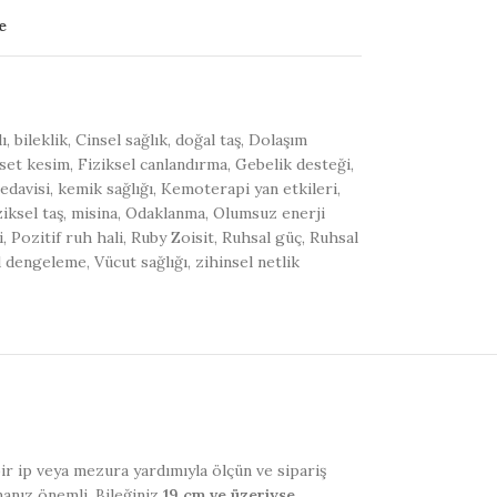
e
ı
,
bileklik
,
Cinsel sağlık
,
doğal taş
,
Dolaşım
aset kesim
,
Fiziksel canlandırma
,
Gebelik desteği
,
edavisi
,
kemik sağlığı
,
Kemoterapi yan etkileri
,
iksel taş
,
misina
,
Odaklanma
,
Olumsuz enerji
i
,
Pozitif ruh hali
,
Ruby Zoisit
,
Ruhsal güç
,
Ruhsal
d dengeleme
,
Vücut sağlığı
,
zihinsel netlik
 bir ip veya mezura yardımıyla ölçün ve sipariş
manız önemli. Bileğiniz
19 cm ve üzeriyse
,