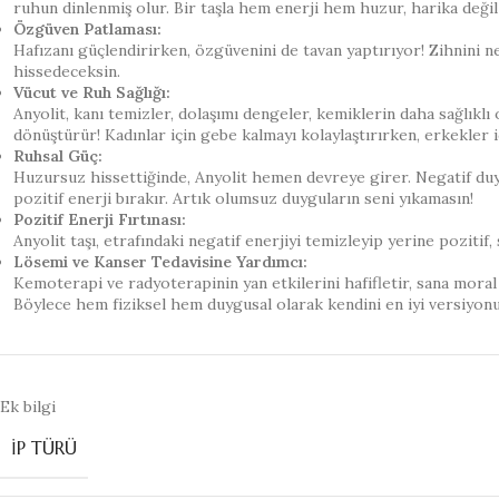
ruhun dinlenmiş olur. Bir taşla hem enerji hem huzur, harika değil
Özgüven Patlaması:
Hafızanı güçlendirirken, özgüvenini de tavan yaptırıyor! Zihnini n
hissedeceksin.
Vücut ve Ruh Sağlığı:
Anyolit, kanı temizler, dolaşımı dengeler, kemiklerin daha sağlık
dönüştürür! Kadınlar için gebe kalmayı kolaylaştırırken, erkekler i
Ruhsal Güç:
Huzursuz hissettiğinde, Anyolit hemen devreye girer. Negatif duygu
pozitif enerji bırakır. Artık olumsuz duyguların seni yıkamasın!
Pozitif Enerji Fırtınası:
Anyolit taşı, etrafındaki negatif enerjiyi temizleyip yerine pozitif
Lösemi ve Kanser Tedavisine Yardımcı:
Kemoterapi ve radyoterapinin yan etkilerini hafifletir, sana moral 
Böylece hem fiziksel hem duygusal olarak kendini en iyi versiyonun
Ek bilgi
İP TÜRÜ