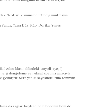
daki ‘Notlar’ kısmına belirtmeyi unutmayın.
antı Yunus, Yassı Düz, Küp, Dorika, Yunus.
a! Adını Masai dilindeki “anyoli” (yeşil)
an enerji dengeleme ve ruhsal koruma amacıyla
ne gelmiştir. Sert yapısı sayesinde, tüm temizlik
ahatlama da sağlar, böylece hem bedenin hem de