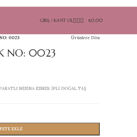
GIRIŞ / KAYIT OL
₺
0,00
NO: 0023
Ürünlere Dön
İK NO: 0023
PARATLI MİSİNA ESNEK İPLİ DOĞAL TAŞ
PETE EKLE