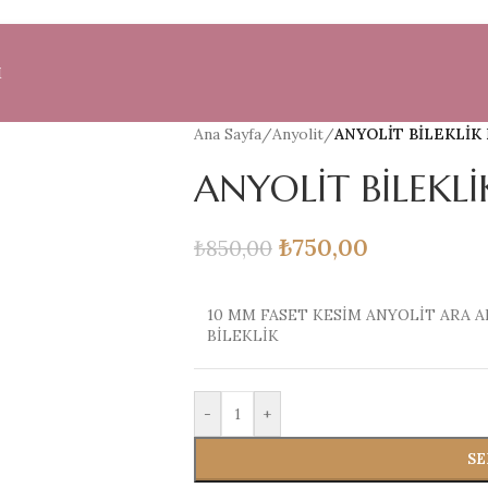
M
Ana Sayfa
/
Anyolit
/
ANYOLİT BİLEKLİK 
ANYOLİT BİLEKL
₺
750,00
₺
850,00
10 MM FASET KESİM ANYOLİT ARA A
BİLEKLİK
-
+
SE