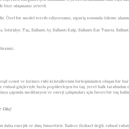
de bize ulaşmanız yeterli.
dir. Özel bir model tercih ediyorsanız, sipariş sonunda ödeme alanın
a, İstiridye, Taç, Sallantı Ay, Sallantı Kalp, Sallantı Kar Tanesi, Sall
.
irsiniz.
il zoisit ve kırmızı rubi kristallerinin birleşiminden oluşan bir harik
 de ruhsal güçleriyle hızla popülerleşen bu taş, yerel halk tarafınd
dünya çapında meditasyon ve enerji çalışmaları için favori bir taş hali
r Güç!
seni daha enerjik ve dinç hissettirir. Sadece fiziksel değil, ruhsal r