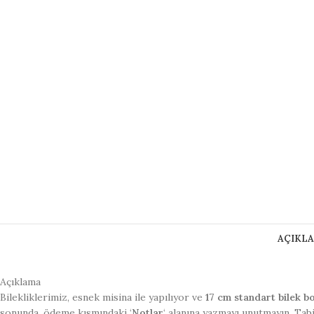
AÇIKL
Açıklama
Bilekliklerimiz, esnek misina ile yapılıyor ve
17 cm standart bilek b
sonunda, ödeme kısmındaki ‘
Notlar
‘ alanına yazmayı unutmayın. Tab