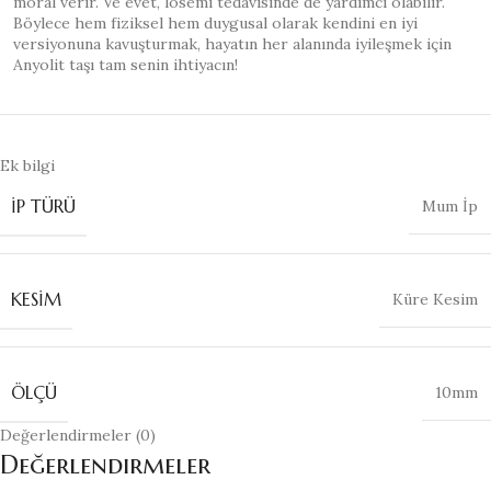
moral verir. Ve evet, lösemi tedavisinde de yardımcı olabilir.
Böylece hem fiziksel hem duygusal olarak kendini en iyi
versiyonuna kavuşturmak, hayatın her alanında iyileşmek için
Anyolit taşı tam senin ihtiyacın!
Ek bilgi
İP TÜRÜ
Mum İp
KESIM
Küre Kesim
ÖLÇÜ
10mm
Değerlendirmeler (0)
Değerlendirmeler