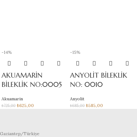
-14%
-15%
AKUAMARİN
ANYOLİT BİLEKLİK
BİLEKLİK NO:0005
NO: 0010
Akuamarin
Anyolit
₺
625,00
₺
585,00
₺
725,00
₺
685,00
Gaziantep/Türkiye