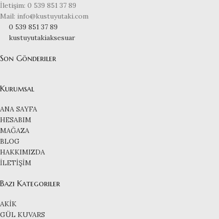
İletişim: 0 539 851 37 89
Mail: info@kustuyutaki.com
0 539 851 37 89
kustuyutakiaksesuar
Son Gönderiler
Kurumsal
ANA SAYFA
HESABIM
MAĞAZA
BLOG
HAKKIMIZDA
İLETİŞİM
Bazı Kategoriler
AKİK
GÜL KUVARS