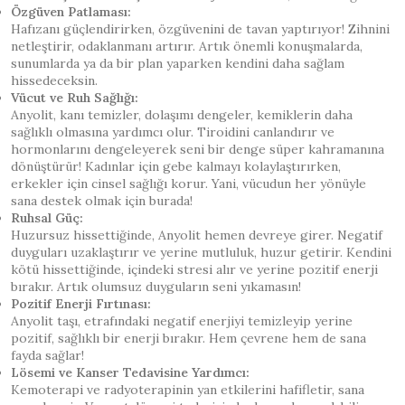
Özgüven Patlaması:
Hafızanı güçlendirirken, özgüvenini de tavan yaptırıyor! Zihnini
netleştirir, odaklanmanı artırır. Artık önemli konuşmalarda,
sunumlarda ya da bir plan yaparken kendini daha sağlam
hissedeceksin.
Vücut ve Ruh Sağlığı:
Anyolit, kanı temizler, dolaşımı dengeler, kemiklerin daha
sağlıklı olmasına yardımcı olur. Tiroidini canlandırır ve
hormonlarını dengeleyerek seni bir denge süper kahramanına
dönüştürür! Kadınlar için gebe kalmayı kolaylaştırırken,
erkekler için cinsel sağlığı korur. Yani, vücudun her yönüyle
sana destek olmak için burada!
Ruhsal Güç:
Huzursuz hissettiğinde, Anyolit hemen devreye girer. Negatif
duyguları uzaklaştırır ve yerine mutluluk, huzur getirir. Kendini
kötü hissettiğinde, içindeki stresi alır ve yerine pozitif enerji
bırakır. Artık olumsuz duyguların seni yıkamasın!
Pozitif Enerji Fırtınası:
Anyolit taşı, etrafındaki negatif enerjiyi temizleyip yerine
pozitif, sağlıklı bir enerji bırakır. Hem çevrene hem de sana
fayda sağlar!
Lösemi ve Kanser Tedavisine Yardımcı:
Kemoterapi ve radyoterapinin yan etkilerini hafifletir, sana