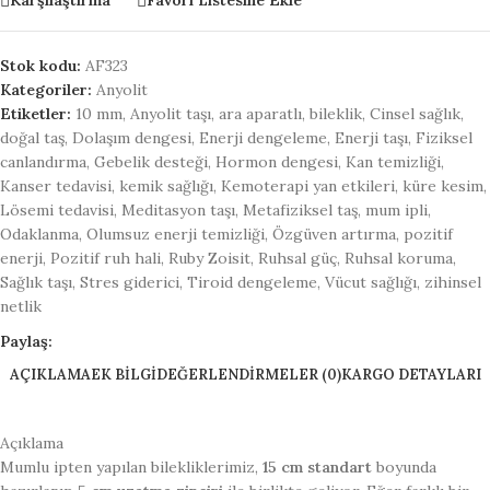
Karşılaştırma
Favori Listesine Ekle
Stok kodu:
AF323
Kategoriler:
Anyolit
Etiketler:
10 mm
,
Anyolit taşı
,
ara aparatlı
,
bileklik
,
Cinsel sağlık
,
doğal taş
,
Dolaşım dengesi
,
Enerji dengeleme
,
Enerji taşı
,
Fiziksel
canlandırma
,
Gebelik desteği
,
Hormon dengesi
,
Kan temizliği
,
Kanser tedavisi
,
kemik sağlığı
,
Kemoterapi yan etkileri
,
küre kesim
,
Lösemi tedavisi
,
Meditasyon taşı
,
Metafiziksel taş
,
mum ipli
,
Odaklanma
,
Olumsuz enerji temizliği
,
Özgüven artırma
,
pozitif
enerji
,
Pozitif ruh hali
,
Ruby Zoisit
,
Ruhsal güç
,
Ruhsal koruma
,
Sağlık taşı
,
Stres giderici
,
Tiroid dengeleme
,
Vücut sağlığı
,
zihinsel
netlik
Paylaş:
AÇIKLAMA
EK BILGI
DEĞERLENDIRMELER (0)
KARGO DETAYLARI
Açıklama
Mumlu ipten yapılan bilekliklerimiz,
15 cm standart
boyunda