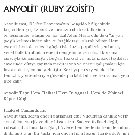
ANYOLİT (RUBY ZOİSİT)
Anyolit taşı, 1954’te Tanzanya’nın Longido bölgesinde
keşfedilen, yeşil zoisit ve kırmızı rubi kristallerinin
birleşiminden oluşan bir harika! Adını Masai dilindeki “anyoli”
(yeşil) kelimesinden alır ve “sağlık taşı” olarak bilinir. Hem
estetik hem de ruhsal güçleriyle hızla popülerleşen bu taş,
yerel halk tarafından enerji dengeleme ve ruhsal koruma
amacıyla kullanılmıştır. Bugün, fiziksel ve metafiziksel faydaları
sayesinde dünya çapında meditasyon ve enerji çalışmaları için
favori bir taş haline gelmiştir. Sert yapısı sayesinde, tüm
temizlik yöntemleriyle güvenle parlatılabilir ve her zaman yeni
gibi kalır!
Anyolit Taşı: Hem Fiziksel Hem Duygusal, Hem de Zihinsel
Süper Güç!
Fiziksel Canlandırma:
Anyolit taşı, adeta enerji patlaması gibi! Vücuduna canlılık verir,
seni daha enerjik ve dinç hissettirir. Sadece fiziksel değil,
ruhsal rahatlama da sağlar, böylece hem bedenin hem de ruhun
dinlenmiş olur. Bir taşla hem enerji hem huzur, harika değil mi?