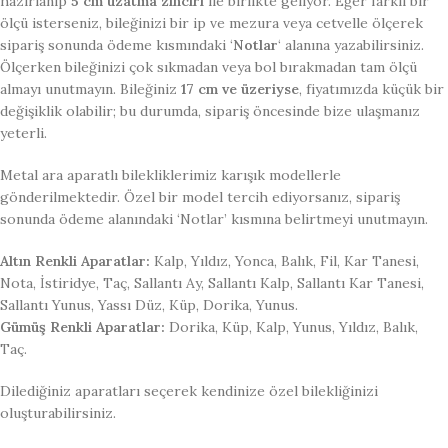
hazırlanıp
5 cm uzatma zinciri
ile birlikte geliyor. Eğer farklı bir
ölçü isterseniz, bileğinizi bir ip ve mezura veya cetvelle ölçerek
sipariş sonunda ödeme kısmındaki ‘
Notlar
‘ alanına yazabilirsiniz.
Ölçerken bileğinizi çok sıkmadan veya bol bırakmadan tam ölçü
almayı unutmayın. Bileğiniz
17 cm ve üzeriyse
, fiyatımızda küçük bir
değişiklik olabilir; bu durumda, sipariş öncesinde bize ulaşmanız
yeterli.
Metal ara aparatlı bilekliklerimiz karışık modellerle
gönderilmektedir. Özel bir model tercih ediyorsanız, sipariş
sonunda ödeme alanındaki ‘Notlar’ kısmına belirtmeyi unutmayın.
Altın Renkli Aparatlar:
Kalp, Yıldız, Yonca, Balık, Fil, Kar Tanesi,
Nota, İstiridye, Taç, Sallantı Ay, Sallantı Kalp, Sallantı Kar Tanesi,
Sallantı Yunus, Yassı Düz, Küp, Dorika, Yunus.
Gümüş Renkli Aparatlar:
Dorika, Küp, Kalp, Yunus, Yıldız, Balık,
Taç.
Dilediğiniz aparatları seçerek kendinize özel bilekliğinizi
oluşturabilirsiniz.