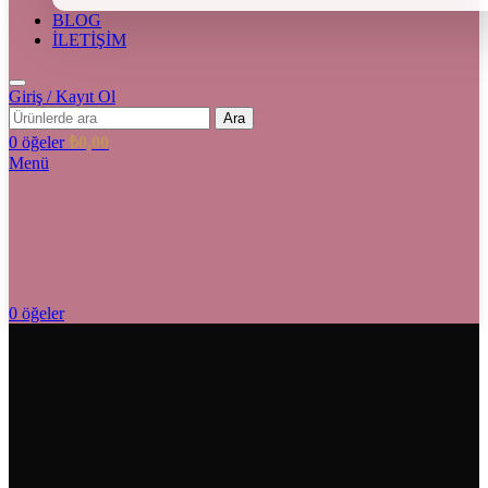
BLOG
İLETİŞİM
Giriş / Kayıt Ol
Ara
0
öğeler
₺
0,00
Menü
0
öğeler