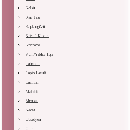
Kalsit
Kan Taşı
Kaplangözü
Kristal Kuvars
Krizokol
Kum/Yıldız Taşı
Labrodit
Lapis Lazuli
Larimar
Malahit
Mercan
Necef
Obsidyen
Oniks