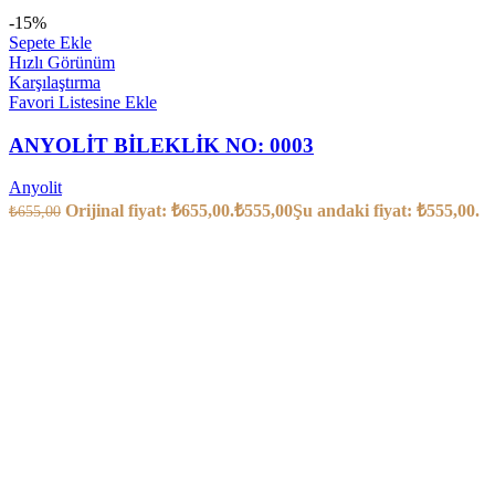
-15%
Sepete Ekle
Hızlı Görünüm
Karşılaştırma
Favori Listesine Ekle
ANYOLİT BİLEKLİK NO: 0003
Anyolit
Orijinal fiyat: ₺655,00.
₺
555,00
Şu andaki fiyat: ₺555,00.
₺
655,00