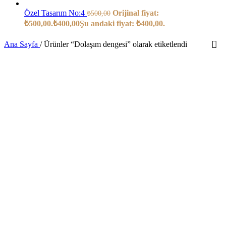
Özel Tasarım No:4
Orijinal fiyat:
₺
500,00
₺500,00.
₺
400,00
Şu andaki fiyat: ₺400,00.
Ana Sayfa
/
Ürünler “Dolaşım dengesi” olarak etiketlendi