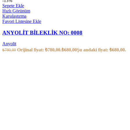
-13%
Sepete Ekle
Hızlı Görünüm
Karşılaştırma
Favori Listesine Ekle
ANYOLİT BİLEKLİK NO: 0008
Anyolit
Orijinal fiyat: ₺780,00.
₺
680,00
Şu andaki fiyat: ₺680,00.
₺
780,00