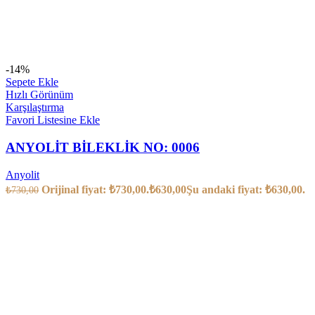
-14%
Sepete Ekle
Hızlı Görünüm
Karşılaştırma
Favori Listesine Ekle
ANYOLİT BİLEKLİK NO: 0006
Anyolit
Orijinal fiyat: ₺730,00.
₺
630,00
Şu andaki fiyat: ₺630,00.
₺
730,00