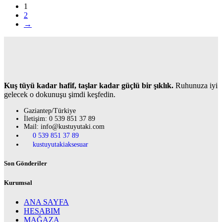
1
2
→
Kuş tüyü kadar hafif, taşlar kadar güçlü bir şıklık.
Ruhunuza iyi
gelecek o dokunuşu şimdi keşfedin.
Gaziantep/Türkiye
İletişim: 0 539 851 37 89
Mail: info@kustuyutaki.com
0 539 851 37 89
kustuyutakiaksesuar
Son Gönderiler
Kurumsal
ANA SAYFA
HESABIM
MAĞAZA