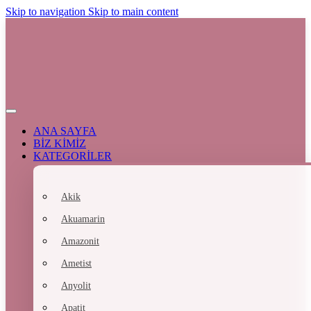
Skip to navigation
Skip to main content
ANA SAYFA
BİZ KİMİZ
KATEGORİLER
Akik
Akuamarin
Amazonit
Ametist
Anyolit
Apatit