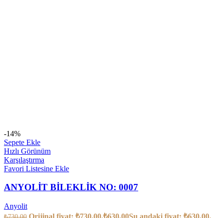
-14%
Sepete Ekle
Hızlı Görünüm
Karşılaştırma
Favori Listesine Ekle
ANYOLİT BİLEKLİK NO: 0007
Anyolit
Orijinal fiyat: ₺730,00.
₺
630,00
Şu andaki fiyat: ₺630,00.
₺
730,00