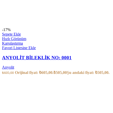
-17%
Sepete Ekle
Hızlı Görünüm
Karşılaştırma
Favori Listesine Ekle
ANYOLİT BİLEKLİK NO: 0001
Anyolit
Orijinal fiyat: ₺605,00.
₺
505,00
Şu andaki fiyat: ₺505,00.
₺
605,00