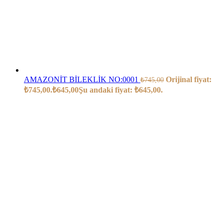
AMAZONİT BİLEKLİK NO:0001
Orijinal fiyat:
₺
745,00
₺745,00.
₺
645,00
Şu andaki fiyat: ₺645,00.