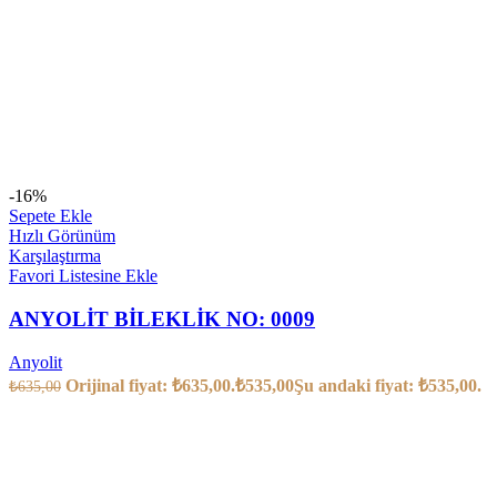
-16%
Sepete Ekle
Hızlı Görünüm
Karşılaştırma
Favori Listesine Ekle
ANYOLİT BİLEKLİK NO: 0009
Anyolit
Orijinal fiyat: ₺635,00.
₺
535,00
Şu andaki fiyat: ₺535,00.
₺
635,00