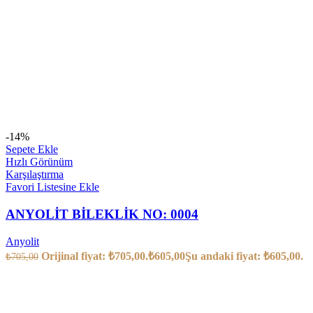
-14%
Sepete Ekle
Hızlı Görünüm
Karşılaştırma
Favori Listesine Ekle
ANYOLİT BİLEKLİK NO: 0004
Anyolit
Orijinal fiyat: ₺705,00.
₺
605,00
Şu andaki fiyat: ₺605,00.
₺
705,00