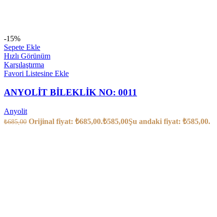
-15%
Sepete Ekle
Hızlı Görünüm
Karşılaştırma
Favori Listesine Ekle
ANYOLİT BİLEKLİK NO: 0011
Anyolit
Orijinal fiyat: ₺685,00.
₺
585,00
Şu andaki fiyat: ₺585,00.
₺
685,00