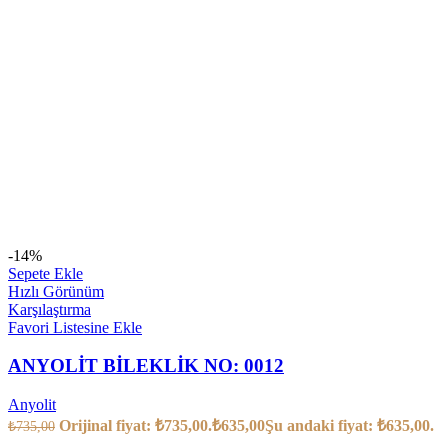
-14%
Sepete Ekle
Hızlı Görünüm
Karşılaştırma
Favori Listesine Ekle
ANYOLİT BİLEKLİK NO: 0012
Anyolit
Orijinal fiyat: ₺735,00.
₺
635,00
Şu andaki fiyat: ₺635,00.
₺
735,00