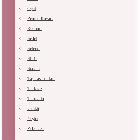
Opal
Pembe Kuvars
Rodonit
Sedef
Selenit
Sitrin
Sodalit
Taş Tasarımları
Turkuaz
Turmalin
Unakit
Yeşim
Zeberced