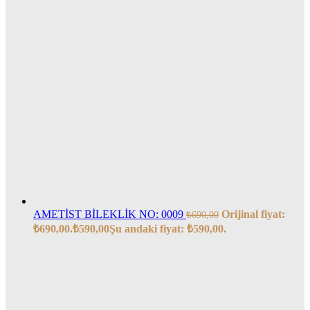
AMETİST BİLEKLİK NO: 0009
Orijinal fiyat:
₺
690,00
₺690,00.
₺
590,00
Şu andaki fiyat: ₺590,00.