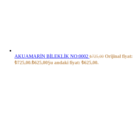
AKUAMARİN BİLEKLİK NO:0002
Orijinal fiyat:
₺
725,00
₺725,00.
₺
625,00
Şu andaki fiyat: ₺625,00.