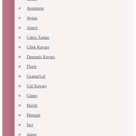
Aventurin
Aytaşı
Azurit
Çakra Taşları
Çilek Kuvars
Dumanlı Kuvars
Florit
Granat/Lal
Gül Kuvars
Güneş
Havlit
Hematit
İnci
Jasper