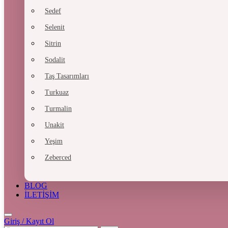
Sedef
Selenit
Sitrin
Sodalit
Taş Tasarımları
Turkuaz
Turmalin
Unakit
Yeşim
Zeberced
BLOG
İLETİŞİM
Giriş / Kayıt Ol