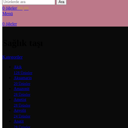
Ara
0
öğeler
₺
0,00
Menü
0
öğeler
Sağlık taşı
Kategoriler
Akik
128 Ürünler
Akuamarin
20 Ürünler
Amazonit
28 Ürünler
Ametist
28 Ürünler
Anyolit
24 Ürünler
Apatit
28 Ürünler