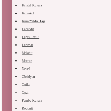
Kristal Kuvars
Krizokol
Kum/Yıldız Taşı
Labrodit
Lapis Lazuli
Larimar
Malahit
Mercan
Necef
Obsidyen
Oniks
Opal
Pembe Kuvars
Rodonit