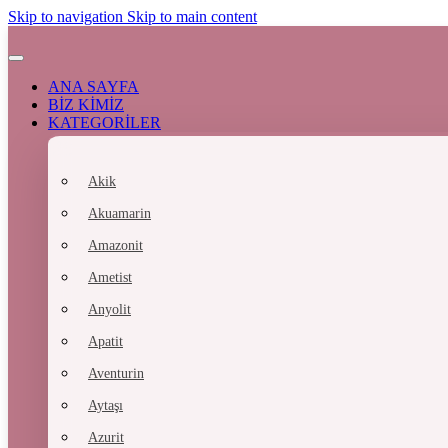
Skip to navigation
Skip to main content
ANA SAYFA
BİZ KİMİZ
KATEGORİLER
Akik
Akuamarin
Amazonit
Ametist
Anyolit
Apatit
Aventurin
Aytaşı
Azurit