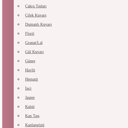
Çakra Taşları
Çilek Kuvars
Dumanlı Kuvars
Florit
Granat/Lal
Gül Kuvars
Güneş
Havlit
Hematit
İnci
Jasper
Kalsit
Kan Taşı
Kaplangözü