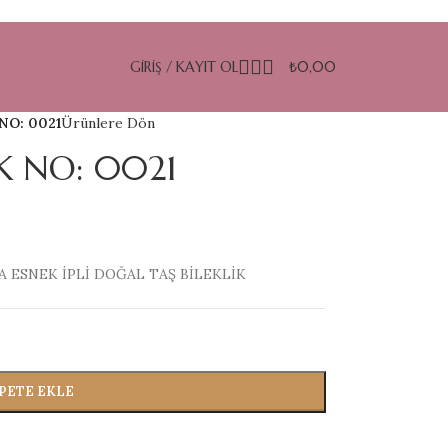
GIRIŞ / KAYIT OL
₺
0,00
NO: 0021
Ürünlere Dön
K NO: 0021
A ESNEK İPLİ DOĞAL TAŞ BİLEKLİK
PETE EKLE