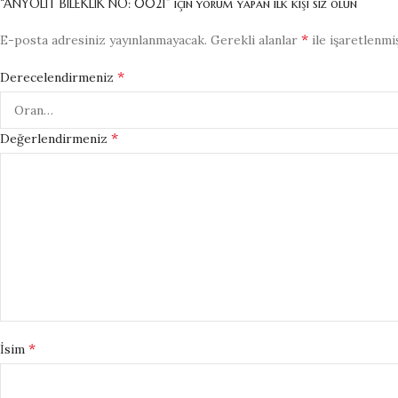
“ANYOLİT BİLEKLİK NO: 0021” için yorum yapan ilk kişi siz olun
*
E-posta adresiniz yayınlanmayacak.
Gerekli alanlar
ile işaretlenmi
*
Derecelendirmeniz
*
Değerlendirmeniz
*
İsim