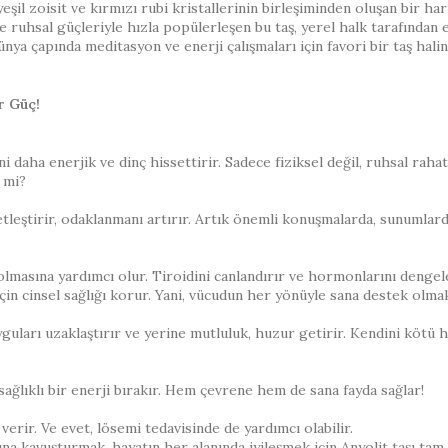
il zoisit ve kırmızı rubi kristallerinin birleşiminden oluşan bir harik
 de ruhsal güçleriyle hızla popülerleşen bu taş, yerel halk tarafınd
dünya çapında meditasyon ve enerji çalışmaları için favori bir taş hali
r Güç!
seni daha enerjik ve dinç hissettirir. Sadece fiziksel değil, ruhsal r
 mi?
etleştirir, odaklanmanı artırır. Artık önemli konuşmalarda, sunumlar
lı olmasına yardımcı olur. Tiroidini canlandırır ve hormonlarını den
çin cinsel sağlığı korur. Yani, vücudun her yönüyle sana destek olmak
ları uzaklaştırır ve yerine mutluluk, huzur getirir. Kendini kötü his
, sağlıklı bir enerji bırakır. Hem çevrene hem de sana fayda sağlar!
verir. Ve evet, lösemi tedavisinde de yardımcı olabilir.
a kavuşturmak, hayatın her alanında iyileşmek için Anyolit taşı tam s