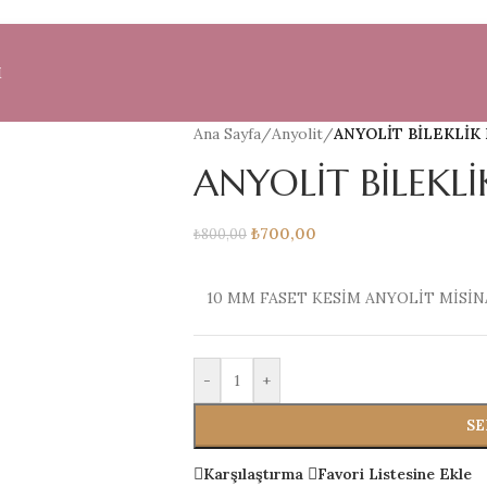
M
Ana Sayfa
/
Anyolit
/
ANYOLİT BİLEKLİK 
ANYOLİT BİLEKLİ
₺
700,00
₺
800,00
10 MM FASET KESİM ANYOLİT MİSİN
-
+
SE
Karşılaştırma
Favori Listesine Ekle