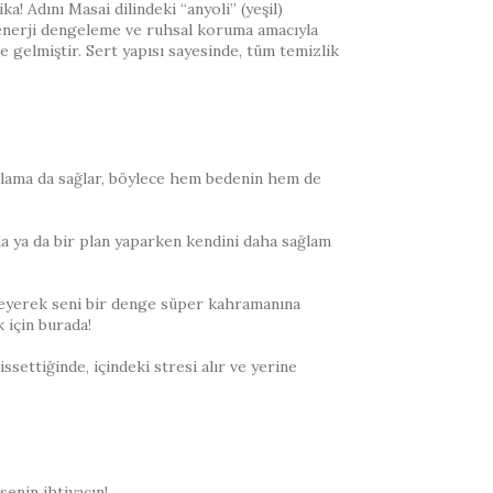
a! Adını Masai dilindeki “anyoli” (yeşil)
an enerji dengeleme ve ruhsal koruma amacıyla
ne gelmiştir. Sert yapısı sayesinde, tüm temizlik
ahatlama da sağlar, böylece hem bedenin hem de
da ya da bir plan yaparken kendini daha sağlam
geleyerek seni bir denge süper kahramanına
 için burada!
settiğinde, içindeki stresi alır ve yerine
enin ihtiyacın!