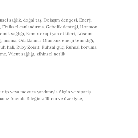
nsel sağlık
,
doğal taş
,
Dolaşım dengesi
,
Enerji
,
Fiziksel canlandırma
,
Gebelik desteği
,
Hormon
emik sağlığı
,
Kemoterapi yan etkileri
,
Lösemi
ş
,
misina
,
Odaklanma
,
Olumsuz enerji temizliği
,
ruh hali
,
Ruby Zoisit
,
Ruhsal güç
,
Ruhsal koruma
,
eme
,
Vücut sağlığı
,
zihinsel netlik
 bir ip veya mezura yardımıyla ölçün ve sipariş
manız önemli. Bileğiniz
19 cm ve üzeriyse
,