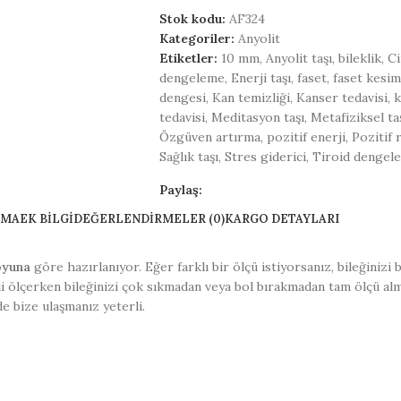
Stok kodu:
AF324
Kategoriler:
Anyolit
Etiketler:
10 mm
,
Anyolit taşı
,
bileklik
,
Ci
dengeleme
,
Enerji taşı
,
faset
,
faset kesim
dengesi
,
Kan temizliği
,
Kanser tedavisi
,
k
tedavisi
,
Meditasyon taşı
,
Metafiziksel ta
Özgüven artırma
,
pozitif enerji
,
Pozitif 
Sağlık taşı
,
Stres giderici
,
Tiroid dengel
Paylaş:
AMA
EK BILGI
DEĞERLENDIRMELER (0)
KARGO DETAYLARI
oyuna
göre hazırlanıyor. Eğer farklı bir ölçü istiyorsanız, bileğinizi
ii ölçerken bileğinizi çok sıkmadan veya bol bırakmadan tam ölçü al
de bize ulaşmanız yeterli.