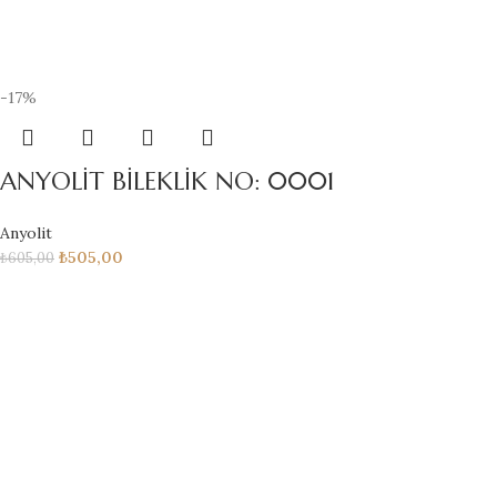
-17%
ANYOLİT BİLEKLİK NO: 0001
Anyolit
₺
505,00
₺
605,00