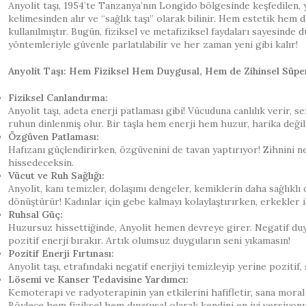
Anyolit taşı, 1954’te Tanzanya’nın Longido bölgesinde keşfedilen, yeş
kelimesinden alır ve “sağlık taşı” olarak bilinir. Hem estetik hem
kullanılmıştır. Bugün, fiziksel ve metafiziksel faydaları sayesinde 
yöntemleriyle güvenle parlatılabilir ve her zaman yeni gibi kalır!
Anyolit Taşı: Hem Fiziksel Hem Duygusal, Hem de Zihinsel Süpe
Fiziksel Canlandırma:
Anyolit taşı, adeta enerji patlaması gibi! Vücuduna canlılık verir, 
ruhun dinlenmiş olur. Bir taşla hem enerji hem huzur, harika değil
Özgüven Patlaması:
Hafızanı güçlendirirken, özgüvenini de tavan yaptırıyor! Zihnini n
hissedeceksin.
Vücut ve Ruh Sağlığı:
Anyolit, kanı temizler, dolaşımı dengeler, kemiklerin daha sağlık
dönüştürür! Kadınlar için gebe kalmayı kolaylaştırırken, erkekler i
Ruhsal Güç:
Huzursuz hissettiğinde, Anyolit hemen devreye girer. Negatif duygu
pozitif enerji bırakır. Artık olumsuz duyguların seni yıkamasın!
Pozitif Enerji Fırtınası:
Anyolit taşı, etrafındaki negatif enerjiyi temizleyip yerine pozitif
Lösemi ve Kanser Tedavisine Yardımcı:
Kemoterapi ve radyoterapinin yan etkilerini hafifletir, sana moral 
Böylece hem fiziksel hem duygusal olarak kendini en iyi versiyonun