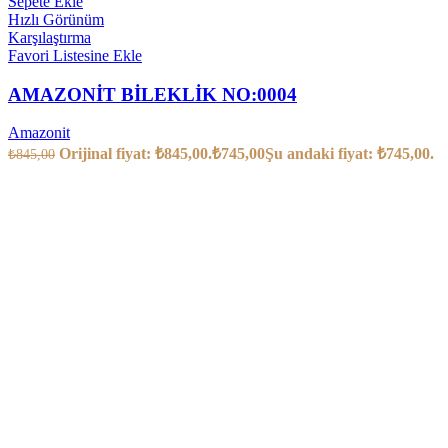
Sepete Ekle
Hızlı Görünüm
Karşılaştırma
Favori Listesine Ekle
AMAZONİT BİLEKLİK NO:0004
Amazonit
Orijinal fiyat: ₺845,00.
₺
745,00
Şu andaki fiyat: ₺745,00.
₺
845,00