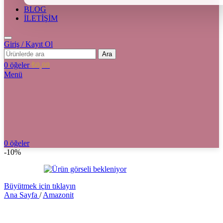
BLOG
İLETİŞİM
Giriş / Kayıt Ol
Ara
0
öğeler
₺
0,00
Menü
0
öğeler
-10%
Büyütmek için tıklayın
Ana Sayfa
/
Amazonit