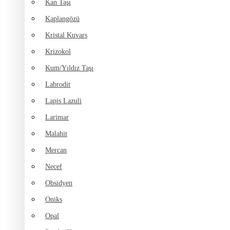
Kan Taşı
Kaplangözü
Kristal Kuvars
Krizokol
Kum/Yıldız Taşı
Labrodit
Lapis Lazuli
Larimar
Malahit
Mercan
Necef
Obsidyen
Oniks
Opal