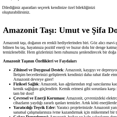
Dilediğiniz aparatları seçerek kendinize özel bilekliğinizi
oluşturabilirsiniz.
Amazonit Taşı: Umut ve Şifa Do
Amazonit taşı, doğanın en renkli hediyelerinden biri. Göz alıcı mavi-y
bilinen bu taş, hayatınıza pozitif enerji ve huzur dolu bir denge kat
temizlenebilir. Hem gözlerinizi hem ruhunuzu şenlendirecek bir doğa 
Amazonit Taşının Özellikleri ve Faydaları
Zihinsel ve Duygusal Destek
: Amazonit, kaygıyı ve depresyonu 
İletişim becerilerinizi geliştirerek kendinizi daha rahat ifade et
Amazonit devreye girer!
Fiziksel Sağlık
: Amazonit, kas ağrılarından regl sancılarına kada
kemik sağlığını güçlendirir. Kemik erimesi gibi sorunlara karşı
tam bir dost!
Çevresel ve Enerji Koruması
: Amazonit, çevrenizdeki elektr
cihazların yaydığı zararlı ışınları temizler. Artık kötü enerjilerd
Yaratıcılığı Teşvik Eder
: Yaratıcı projelerinizde Amazonit ya
sanatsal çalışmalarınıza ivme kazandırmak için mükemmel bir t
Çakra Dengelemesi
: Amazonit, boğaz ve kalp çakralarını deng