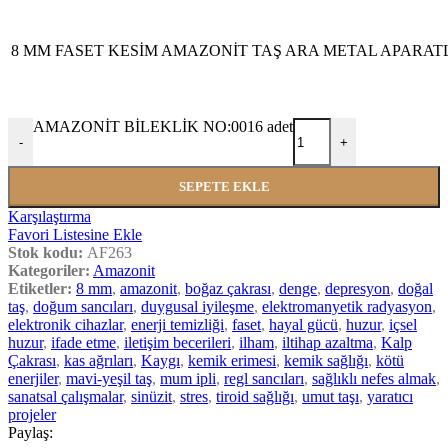
8 MM FASET KESİM AMAZONİT TAŞ ARA METAL APARATL
AMAZONİT BİLEKLİK NO:0016 adet
-
+
SEPETE EKLE
Karşılaştırma
Favori Listesine Ekle
Stok kodu:
AF263
Kategoriler:
Amazonit
Etiketler:
8 mm
,
amazonit
,
boğaz çakrası
,
denge
,
depresyon
,
doğal
taş
,
doğum sancıları
,
duygusal iyileşme
,
elektromanyetik radyasyon
,
elektronik cihazlar
,
enerji temizliği
,
faset
,
hayal gücü
,
huzur
,
içsel
huzur
,
ifade etme
,
iletişim becerileri
,
ilham
,
iltihap azaltma
,
Kalp
Çakrası
,
kas ağrıları
,
Kaygı
,
kemik erimesi
,
kemik sağlığı
,
kötü
enerjiler
,
mavi-yeşil taş
,
mum ipli
,
regl sancıları
,
sağlıklı nefes almak
,
sanatsal çalışmalar
,
sinüzit
,
stres
,
tiroid sağlığı
,
umut taşı
,
yaratıcı
projeler
Paylaş: