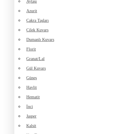
Aytaşı
Azurit
Çakra Taşları
Çilek Kuvars
Dumanlı Kuvars
Florit
Granat/Lal
Gül Kuvars
Güneş
Havlit
Hematit
İnci
Jasper
Kalsit