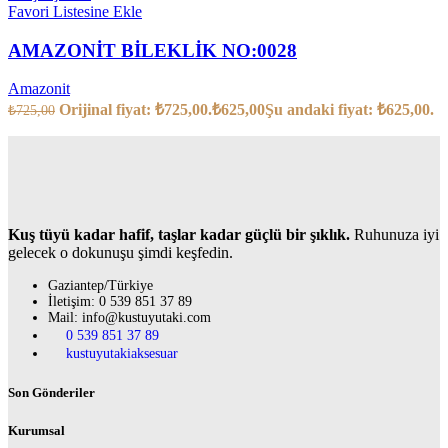
Favori Listesine Ekle
AMAZONİT BİLEKLİK NO:0028
Amazonit
Orijinal fiyat: ₺725,00.
₺
625,00
Şu andaki fiyat: ₺625,00.
₺
725,00
Kuş tüyü kadar hafif, taşlar kadar güçlü bir şıklık.
Ruhunuza iyi
gelecek o dokunuşu şimdi keşfedin.
Gaziantep/Türkiye
İletişim: 0 539 851 37 89
Mail: info@kustuyutaki.com
0 539 851 37 89
kustuyutakiaksesuar
Son Gönderiler
Kurumsal