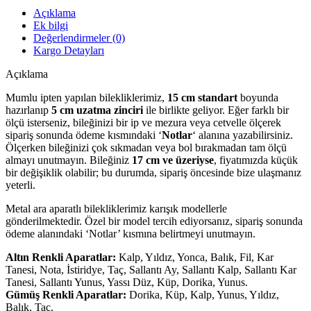
Açıklama
Ek bilgi
Değerlendirmeler (0)
Kargo Detayları
Açıklama
Mumlu ipten yapılan bilekliklerimiz,
15 cm standart
boyunda
hazırlanıp
5 cm uzatma zinciri
ile birlikte geliyor. Eğer farklı bir
ölçü isterseniz, bileğinizi bir ip ve mezura veya cetvelle ölçerek
sipariş sonunda ödeme kısmındaki ‘
Notlar
‘ alanına yazabilirsiniz.
Ölçerken bileğinizi çok sıkmadan veya bol bırakmadan tam ölçü
almayı unutmayın. Bileğiniz
17 cm ve üzeriyse
, fiyatımızda küçük
bir değişiklik olabilir; bu durumda, sipariş öncesinde bize ulaşmanız
yeterli.
Metal ara aparatlı bilekliklerimiz karışık modellerle
gönderilmektedir. Özel bir model tercih ediyorsanız, sipariş sonunda
ödeme alanındaki ‘Notlar’ kısmına belirtmeyi unutmayın.
Altın Renkli Aparatlar:
Kalp, Yıldız, Yonca, Balık, Fil, Kar
Tanesi, Nota, İstiridye, Taç, Sallantı Ay, Sallantı Kalp, Sallantı Kar
Tanesi, Sallantı Yunus, Yassı Düz, Küp, Dorika, Yunus.
Gümüş Renkli Aparatlar:
Dorika, Küp, Kalp, Yunus, Yıldız,
Balık, Taç.