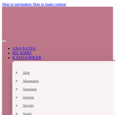
Skip to navigation
Skip to main content
ANA SAYFA
BİZ KİMİZ
KATEGORİLER
Akik
Akuamarin
Amazonit
Ametist
Anyolit
Apatit