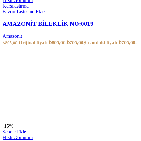
Hızlı Görünüm
Karşılaştırma
Favori Listesine Ekle
AMAZONİT BİLEKLİK NO:0019
Amazonit
Orijinal fiyat: ₺805,00.
₺
705,00
Şu andaki fiyat: ₺705,00.
₺
805,00
-15%
Sepete Ekle
Hızlı Görünüm