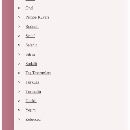
Opal
Pembe Kuvars
Rodonit
Sedef
Selenit
Sitrin
Sodalit
Taş Tasarımları
Turkuaz
Turmalin
Unakit
Yeşim
Zeberced