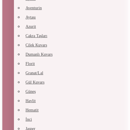
Aventurin
Aytaşı
Azurit
Çakra Taşları
Çilek Kuvars
Dumanlı Kuvars
Florit
Granat/Lal
Gül Kuvars
Güneş
Havlit
Hematit
İnci
Jasper