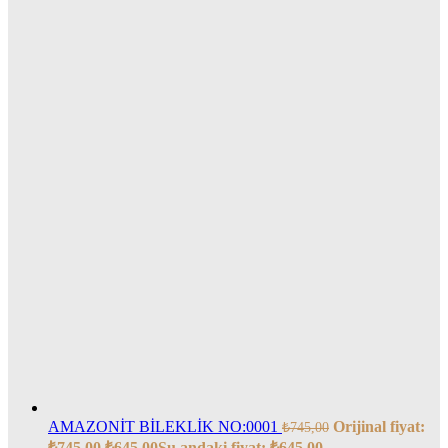
AMAZONİT BİLEKLİK NO:0001
Orijinal fiyat:
₺
745,00
₺745,00.
₺
645,00
Şu andaki fiyat: ₺645,00.