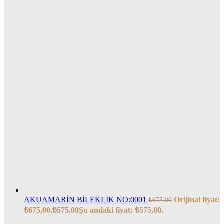
AKUAMARİN BİLEKLİK NO:0001
Orijinal fiyat:
₺
675,00
₺675,00.
₺
575,00
Şu andaki fiyat: ₺575,00.