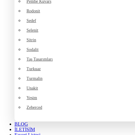
Pembe Kuvars
Rodonit
Sedef
Selenit
Sitrin
Sodalit
Taş Tasarımları
Turkuaz
Turmalin
Unakit
Yeşim
Zeberced
BLOG
İLETİŞİM
Favori Listesi