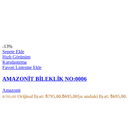
-13%
Sepete Ekle
Hızlı Görünüm
Karşılaştırma
Favori Listesine Ekle
AMAZONİT BİLEKLİK NO:0006
Amazonit
Orijinal fiyat: ₺795,00.
₺
695,00
Şu andaki fiyat: ₺695,00.
₺
795,00