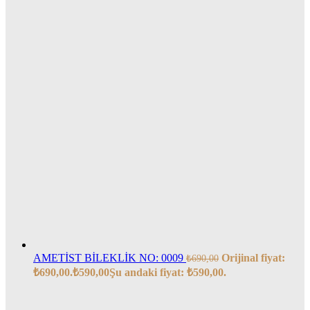
AMETİST BİLEKLİK NO: 0009
Orijinal fiyat:
₺
690,00
₺690,00.
₺
590,00
Şu andaki fiyat: ₺590,00.