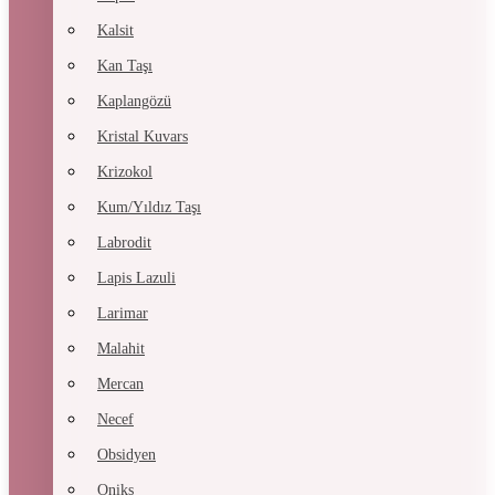
Kalsit
Kan Taşı
Kaplangözü
Kristal Kuvars
Krizokol
Kum/Yıldız Taşı
Labrodit
Lapis Lazuli
Larimar
Malahit
Mercan
Necef
Obsidyen
Oniks