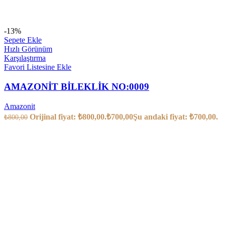
-13%
Sepete Ekle
Hızlı Görünüm
Karşılaştırma
Favori Listesine Ekle
AMAZONİT BİLEKLİK NO:0009
Amazonit
Orijinal fiyat: ₺800,00.
₺
700,00
Şu andaki fiyat: ₺700,00.
₺
800,00