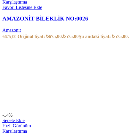
Karşılaştırma
Favori Listesine Ekle
AMAZONİT BİLEKLİK NO:0026
Amazonit
Orijinal fiyat: ₺675,00.
₺
575,00
Şu andaki fiyat: ₺575,00.
₺
675,00
-14%
Sepete Ekle
Hızlı Görünüm
Karşılaştırma