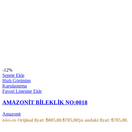
-12%
Sepete Ekle
Hızlı Görünüm
Karşılaştırma
Favori Listesine Ekle
AMAZONİT BİLEKLİK NO:0018
Amazonit
Orijinal fiyat: ₺805,00.
₺
705,00
Şu andaki fiyat: ₺705,00.
₺
805,00