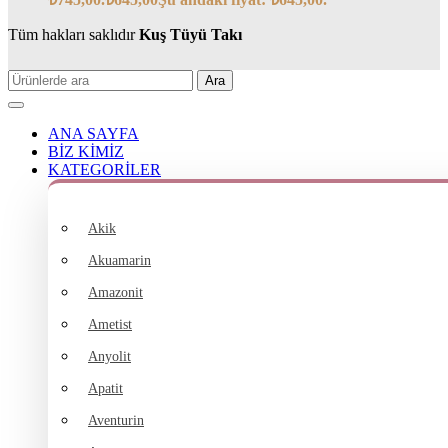
Tüm hakları saklıdır
Kuş Tüyü Takı
Ara
ANA SAYFA
BİZ KİMİZ
KATEGORİLER
Akik
Akuamarin
Amazonit
Ametist
Anyolit
Apatit
Aventurin