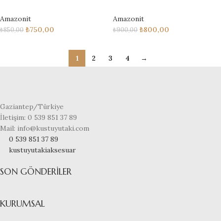
Amazonit
Amazonit
₺
750,00
₺
800,00
₺
850,00
₺
900,00
1
2
3
4
→
Gaziantep/Türkiye
İletişim: 0 539 851 37 89
Mail: info@kustuyutaki.com
0 539 851 37 89
kustuyutakiaksesuar
SON GÖNDERILER
KURUMSAL