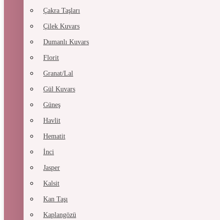
Çakra Taşları
Çilek Kuvars
Dumanlı Kuvars
Florit
Granat/Lal
Gül Kuvars
Güneş
Havlit
Hematit
İnci
Jasper
Kalsit
Kan Taşı
Kaplangözü