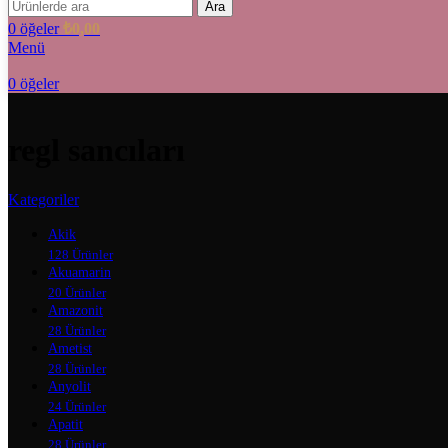
Ara
0
öğeler
₺
0,00
Menü
0
öğeler
regl sancıları
Kategoriler
Akik
128 Ürünler
Akuamarin
20 Ürünler
Amazonit
28 Ürünler
Ametist
28 Ürünler
Anyolit
24 Ürünler
Apatit
28 Ürünler