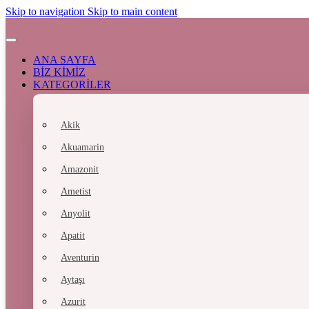
Skip to navigation
Skip to main content
ANA SAYFA
BİZ KİMİZ
KATEGORİLER
Akik
Akuamarin
Amazonit
Ametist
Anyolit
Apatit
Aventurin
Aytaşı
Azurit