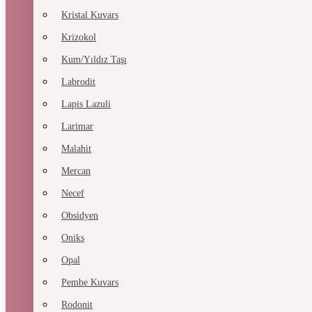
Kristal Kuvars
Krizokol
Kum/Yıldız Taşı
Labrodit
Lapis Lazuli
Larimar
Malahit
Mercan
Necef
Obsidyen
Oniks
Opal
Pembe Kuvars
Rodonit