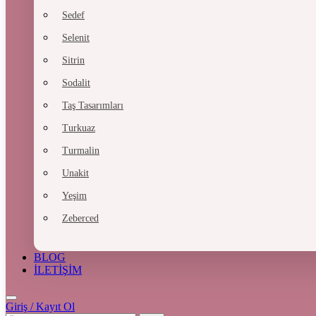
Sedef
Selenit
Sitrin
Sodalit
Taş Tasarımları
Turkuaz
Turmalin
Unakit
Yeşim
Zeberced
BLOG
İLETİŞİM
Giriş / Kayıt Ol