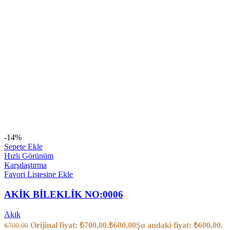
-14%
Sepete Ekle
Hızlı Görünüm
Karşılaştırma
Favori Listesine Ekle
AKİK BİLEKLİK NO:0006
Akik
Orijinal fiyat: ₺700,00.
₺
600,00
Şu andaki fiyat: ₺600,00.
₺
700,00