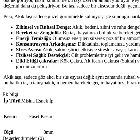
olarak görüyor, İslam kültürü de bu taşa özel bir anlam yüklüyor. Pey
değerini daha da pekiştiriyor. Bu taş, sadece bir aksesuar değil; geçmi
Peki, Akik taşı sadece güzel görünmekle kalmıyor; işte sunduğu harika
Zihinsel ve Ruhsal Denge:
Akik, bedeni, zihni ve ruhu dengel
Bereket ve Zenginlik:
Bu taş, hayatınıza bolluk ve bereket getir
Enerji Temizliği:
Olumsuz enerjileri süzerek pozitif bir atmosfe
Konsantrasyon Arkadaşınız:
Dikkatinizi toplamanıza yardımcı
Stres Avcısı:
Akik, sakinleştirici etkisiyle stresle savaşır; karma
Fiziksel Sağlık Destekçisi:
Cilt problemlerine iyi gelir ve hami
Etki Ettiği çakralar;
Kök Çakra, Alt Karın Çakrası (Sakral) ve 
gücünüzü artırır!
Akik taşı, sadece göz alıcı bir süs eşyası değil; aynı zamanda ruhsal
bu harika taşla tanışmak için hemen harekete geçin; hayatınıza biraz
Ek bilgi
İp Türü
Misina Esnek İp
Kesim
Faset Kesim
Ölçü
8mm
Değerlendirmeler (0)