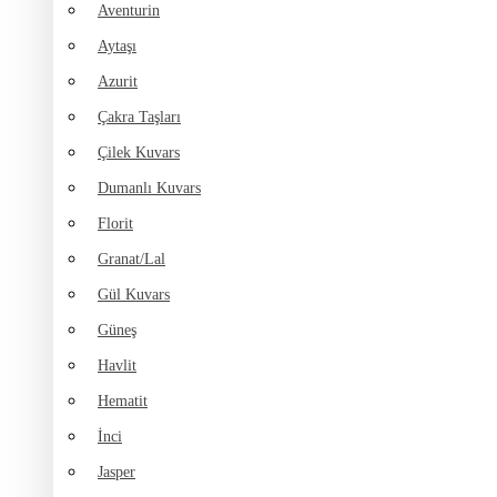
Aventurin
Aytaşı
Azurit
Çakra Taşları
Çilek Kuvars
Dumanlı Kuvars
Florit
Granat/Lal
Gül Kuvars
Güneş
Havlit
Hematit
İnci
Jasper