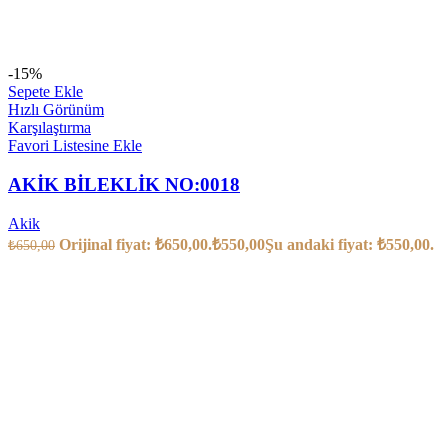
-15%
Sepete Ekle
Hızlı Görünüm
Karşılaştırma
Favori Listesine Ekle
AKİK BİLEKLİK NO:0018
Akik
Orijinal fiyat: ₺650,00.
₺
550,00
Şu andaki fiyat: ₺550,00.
₺
650,00