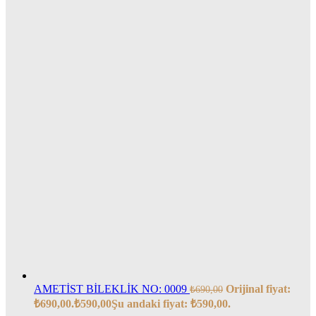
AMETİST BİLEKLİK NO: 0009
Orijinal fiyat:
₺
690,00
₺690,00.
₺
590,00
Şu andaki fiyat: ₺590,00.