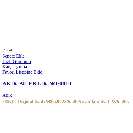
-12%
Sepete Ekle
Hızlı Görünüm
Karşılaştırma
Favori Listesine Ekle
AKİK BİLEKLİK NO:0010
Akik
Orijinal fiyat: ₺865,00.
₺
765,00
Şu andaki fiyat: ₺765,00.
₺
865,00