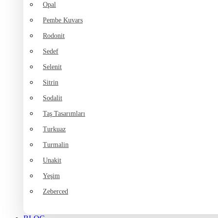
Opal
Pembe Kuvars
Rodonit
Sedef
Selenit
Sitrin
Sodalit
Taş Tasarımları
Turkuaz
Turmalin
Unakit
Yeşim
Zeberced