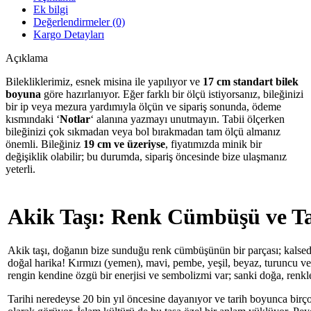
Ek bilgi
Değerlendirmeler (0)
Kargo Detayları
Açıklama
Bilekliklerimiz, esnek misina ile yapılıyor ve
17 cm standart bilek
boyuna
göre hazırlanıyor. Eğer farklı bir ölçü istiyorsanız, bileğinizi
bir ip veya mezura yardımıyla ölçün ve sipariş sonunda, ödeme
kısmındaki ‘
Notlar
‘ alanına yazmayı unutmayın. Tabii ölçerken
bileğinizi çok sıkmadan veya bol bırakmadan tam ölçü almanız
önemli. Bileğiniz
19 cm ve üzeriyse
, fiyatımızda minik bir
değişiklik olabilir; bu durumda, sipariş öncesinde bize ulaşmanız
yeterli.
Akik Taşı: Renk Cümbüşü ve Tar
Akik taşı, doğanın bize sunduğu renk cümbüşünün bir parçası; kalse
doğal harika! Kırmızı (yemen), mavi, pembe, yeşil, beyaz, turuncu ve t
rengin kendine özgü bir enerjisi ve sembolizmi var; sanki doğa, renk
Tarihi neredeyse 20 bin yıl öncesine dayanıyor ve tarih boyunca bir