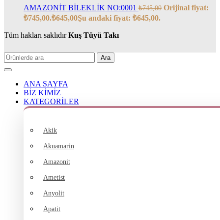
AMAZONİT BİLEKLİK NO:0001
Orijinal fiyat:
₺
745,00
₺745,00.
₺
645,00
Şu andaki fiyat: ₺645,00.
Tüm hakları saklıdır
Kuş Tüyü Takı
Ara
ANA SAYFA
BİZ KİMİZ
KATEGORİLER
Akik
Akuamarin
Amazonit
Ametist
Anyolit
Apatit