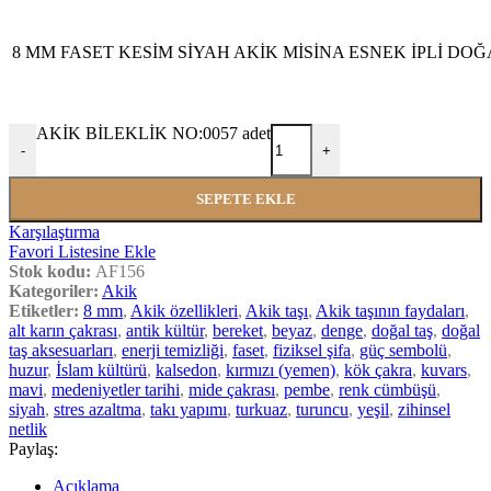
8 MM FASET KESİM SİYAH AKİK MİSİNA ESNEK İPLİ DOĞ
AKİK BİLEKLİK NO:0057 adet
-
+
SEPETE EKLE
Karşılaştırma
Favori Listesine Ekle
Stok kodu:
AF156
Kategoriler:
Akik
Etiketler:
8 mm
,
Akik özellikleri
,
Akik taşı
,
Akik taşının faydaları
,
alt karın çakrası
,
antik kültür
,
bereket
,
beyaz
,
denge
,
doğal taş
,
doğal
taş aksesuarları
,
enerji temizliği
,
faset
,
fiziksel şifa
,
güç sembolü
,
huzur
,
İslam kültürü
,
kalsedon
,
kırmızı (yemen)
,
kök çakra
,
kuvars
,
mavi
,
medeniyetler tarihi
,
mide çakrası
,
pembe
,
renk cümbüşü
,
siyah
,
stres azaltma
,
takı yapımı
,
turkuaz
,
turuncu
,
yeşil
,
zihinsel
netlik
Paylaş:
Açıklama