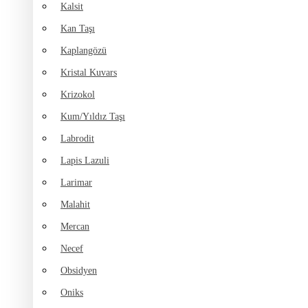
Kalsit
Kan Taşı
Kaplangözü
Kristal Kuvars
Krizokol
Kum/Yıldız Taşı
Labrodit
Lapis Lazuli
Larimar
Malahit
Mercan
Necef
Obsidyen
Oniks