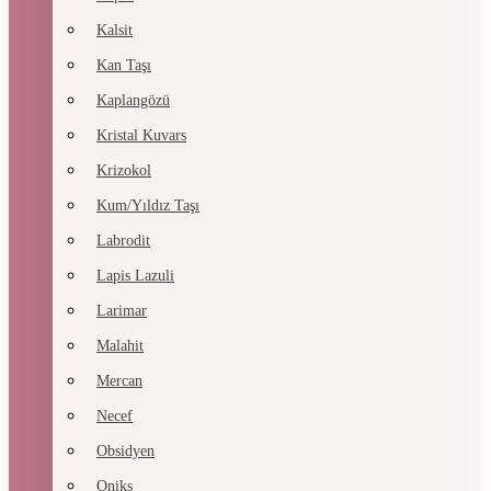
Kalsit
Kan Taşı
Kaplangözü
Kristal Kuvars
Krizokol
Kum/Yıldız Taşı
Labrodit
Lapis Lazuli
Larimar
Malahit
Mercan
Necef
Obsidyen
Oniks