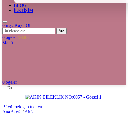
BLOG
İLETİŞİM
Giriş / Kayıt Ol
Ara
0
öğeler
₺
0,00
Menü
0
öğeler
-17%
Büyütmek için tıklayın
Ana Sayfa
/
Akik