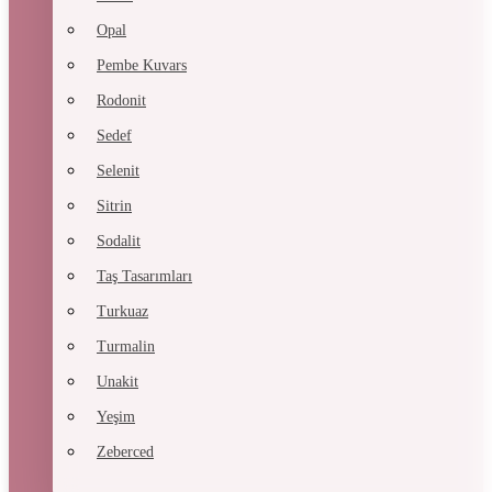
Opal
Pembe Kuvars
Rodonit
Sedef
Selenit
Sitrin
Sodalit
Taş Tasarımları
Turkuaz
Turmalin
Unakit
Yeşim
Zeberced