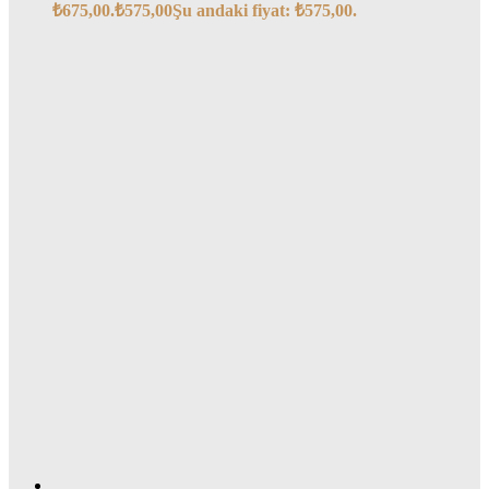
₺675,00.
₺
575,00
Şu andaki fiyat: ₺575,00.