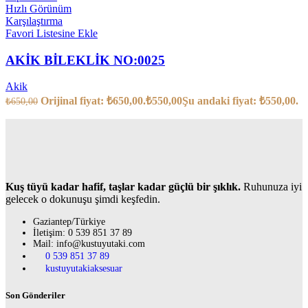
Hızlı Görünüm
Karşılaştırma
Favori Listesine Ekle
AKİK BİLEKLİK NO:0025
Akik
Orijinal fiyat: ₺650,00.
₺
550,00
Şu andaki fiyat: ₺550,00.
₺
650,00
Kuş tüyü kadar hafif, taşlar kadar güçlü bir şıklık.
Ruhunuza iyi
gelecek o dokunuşu şimdi keşfedin.
Gaziantep/Türkiye
İletişim: 0 539 851 37 89
Mail: info@kustuyutaki.com
0 539 851 37 89
kustuyutakiaksesuar
Son Gönderiler