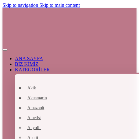
Skip to navigation
Skip to main content
ANA SAYFA
BİZ KİMİZ
KATEGORİLER
Akik
Akuamarin
Amazonit
Ametist
Anyolit
Apatit