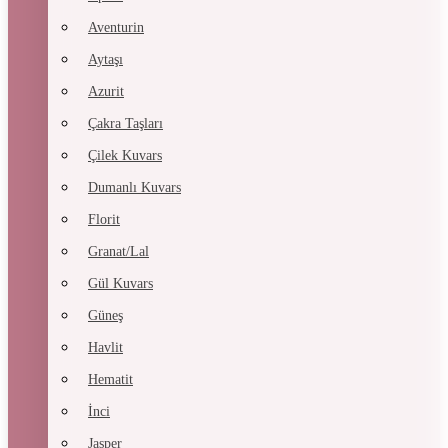
Aventurin
Aytaşı
Azurit
Çakra Taşları
Çilek Kuvars
Dumanlı Kuvars
Florit
Granat/Lal
Gül Kuvars
Güneş
Havlit
Hematit
İnci
Jasper