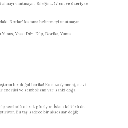
ü almayı unutmayın. Bileğiniz
17 cm ve üzeriyse
,
daki ‘Notlar’ kısmına belirtmeyi unutmayın.
antı Yunus, Yassı Düz, Küp, Dorika, Yunus.
tıran bir doğal harika! Kırmızı (yemen), mavi,
ir enerjisi ve sembolizmi var; sanki doğa,
güç sembolü olarak görüyor, İslam kültürü de
tiriyor. Bu taş, sadece bir aksesuar değil;