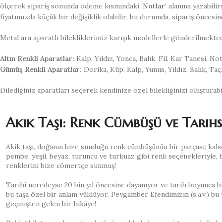
ölçerek sipariş sonunda ödeme kısmındaki ‘
Notlar
‘ alanına yazabil
fiyatımızda küçük bir değişiklik olabilir; bu durumda, sipariş öncesin
Metal ara aparatlı bilekliklerimiz karışık modellerle gönderilmekte
Altın Renkli Aparatlar:
Kalp, Yıldız, Yonca, Balık, Fil, Kar Tanesi, Not
Gümüş Renkli Aparatlar:
Dorika, Küp, Kalp, Yunus, Yıldız, Balık, Taç
Dilediğiniz aparatları seçerek kendinize özel bilekliğinizi oluşturabil
Akik Taşı: Renk Cümbüşü ve Tarihs
Akik taşı, doğanın bize sunduğu renk cümbüşünün bir parçası; kals
pembe, yeşil, beyaz, turuncu ve turkuaz gibi renk seçenekleriyle, b
renklerini bize cömertçe sunmuş!
Tarihi neredeyse 20 bin yıl öncesine dayanıyor ve tarih boyunca 
bu taşa özel bir anlam yüklüyor. Peygamber Efendimizin (s.a.v.) bu t
geçmişten gelen bir hikâye!