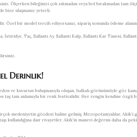
irsiniz. Ölçerken bileğinizi çok sıkmadan veya bol bırakmadan tam ölç
de bize ulaşmanız yeterli.
dir. Özel bir model tercih ediyorsanız, sipariş sonunda ödeme alanın
a, İstiridye, Taç, Sallantı Ay, Sallantı Kalp, Sallantı Kar Tanesi, Sall
.
irsiniz.
el Derinlik!
edon ve kuvarsın buluşmasıyla oluşan, halkalı görünümüyle göz kamaş
u taş tam anlamıyla bir renk festivalidir. Her rengin kendine özgü b
birçok medeniyetin gözdesi haline gelmiş. Mezopotamyalılar, Akik’i 
aşı kullandığına dair rivayetler, Akik’in manevi değerini daha da pekiş