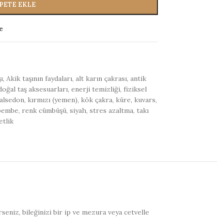
PETE EKLE
e
ı
,
Akik taşının faydaları
,
alt karın çakrası
,
antik
doğal taş aksesuarları
,
enerji temizliği
,
fiziksel
alsedon
,
kırmızı (yemen)
,
kök çakra
,
küre
,
kuvars
,
pembe
,
renk cümbüşü
,
siyah
,
stres azaltma
,
takı
etlik
erseniz, bileğinizi bir ip ve mezura veya cetvelle