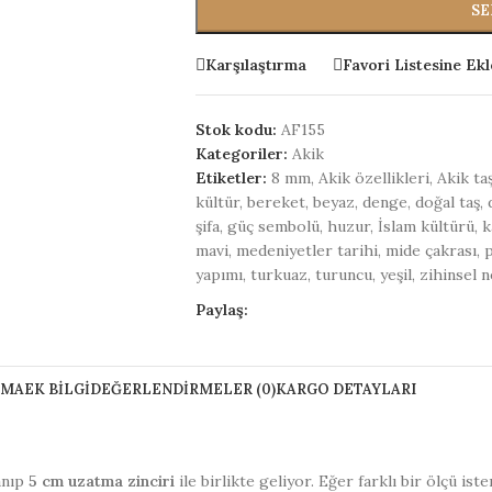
SE
Karşılaştırma
Favori Listesine Ekl
Stok kodu:
AF155
Kategoriler:
Akik
Etiketler:
8 mm
,
Akik özellikleri
,
Akik taş
kültür
,
bereket
,
beyaz
,
denge
,
doğal taş
,
şifa
,
güç sembolü
,
huzur
,
İslam kültürü
,
k
mavi
,
medeniyetler tarihi
,
mide çakrası
,
yapımı
,
turkuaz
,
turuncu
,
yeşil
,
zihinsel n
Paylaş:
AMA
EK BILGI
DEĞERLENDIRMELER (0)
KARGO DETAYLARI
anıp
5 cm uzatma zinciri
ile birlikte geliyor. Eğer farklı bir ölçü ist