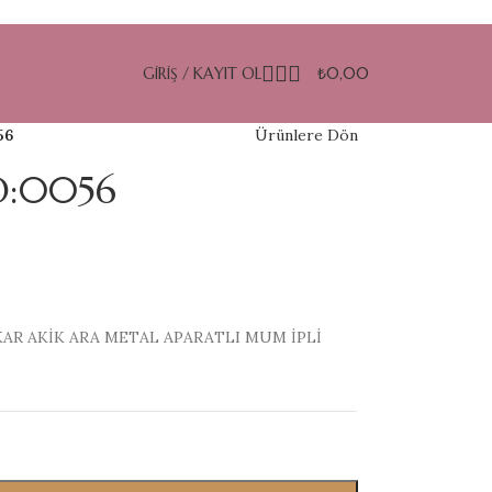
GIRIŞ / KAYIT OL
₺
0,00
56
Ürünlere Dön
O:0056
AR AKİK ARA METAL APARATLI MUM İPLİ