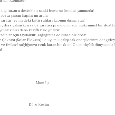
rika özellikler:
k iç huzuru destekler; sanki huzurun kendisi yanınızda!
adeta şansın kapılarını aralar.
ratır; evinizdeki kötü ruhları kapının dışına atar!
r; ders çalışırken ya da yaratıcı projelerinizde mükemmel bir dosttu
günlerinizi daha keyifli hale getirir.
dınlar için faydalıdır; sağlığınıza dokunan bir dost!
Çakrası (Solar Pleksus) ile uyumlu çalışarak enerjilerinizi dengeley
al ve fiziksel sağlığınıza renk katan bir dost! Onun büyülü dünyasında
ı!
Mum İp
Küre Kesim