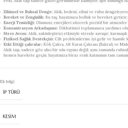
Peki, Akik taşı sadece güzel görünmekle kalmıyor; işte sunduğu ha
Zihinsel ve Ruhsal Denge:
Akik, bedeni, zihni ve ruhu dengeleyere
Bereket ve Zenginlik:
Bu taş, hayatınıza bolluk ve bereket getirir; 
Enerji Temizliği:
Olumsuz enerjileri süzerek pozitif bir atmosfer ya
Konsantrasyon Arkadaşınız:
Dikkatinizi toplamanıza yardımcı olu
Stres Avcısı:
Akik, sakinleştirici etkisiyle stresle savaşır; karmaşık 
Fiziksel Sağlık Destekçisi:
Cilt problemlerine iyi gelir ve hamile ka
Etki Ettiği çakralar;
Kök Çakra, Alt Karın Çakrası (Sakral) ve Mide 
Akik taşı, sadece göz alıcı bir süs eşyası değil; aynı zamanda ruhs
hemen harekete geçin; hayatınıza biraz renk katmanın tam zaman
Ek bilgi
İP TÜRÜ
KESIM