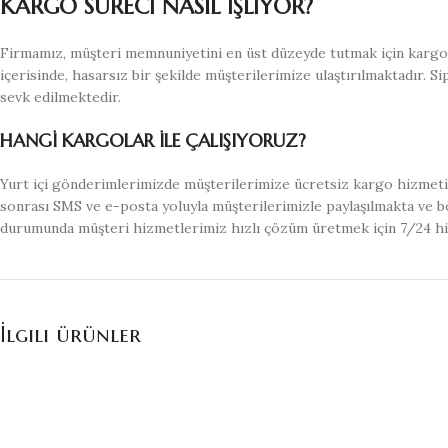
KARGO SÜRECİ NASIL İŞLİYOR?
Firmamız, müşteri memnuniyetini en üst düzeyde tutmak için kargo s
içerisinde, hasarsız bir şekilde müşterilerimize ulaştırılmaktadır. S
sevk edilmektedir.
HANGİ KARGOLAR İLE ÇALIŞIYORUZ?
Yurt içi gönderimlerimizde müşterilerimize ücretsiz kargo hizmeti 
sonrası SMS ve e-posta yoluyla müşterilerimizle paylaşılmakta ve bö
durumunda müşteri hizmetlerimiz hızlı çözüm üretmek için 7/24 h
İlgili ürünler