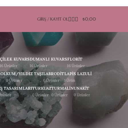
GIRIŞ / KAYIT OL
₺
0,00
ÇILEK KUVARS
DUMANLI KUVARS
FLORIT
16 Ürünler
16 Ürünler
16 Ürünler
KOL
KUM/YILDIZ TAŞI
LABRODIT
LAPIS LAZULI
r
0 Ürünler
0 Ürünler
1 Ürün
AŞ TASARIMLARI
TURKUAZ
TURMALIN
UNAKIT
Ürünler
0 Ürünler
0 Ürünler
0 Ürünler
18
24