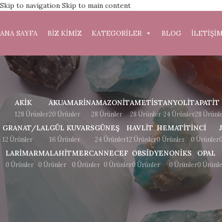
Skip to navigation
Skip to main content
ANA SAYFA
BİZ KİMİZ
KATEGORİLER
BLOG
İLETİŞİ
AKIK
AKUAMARIN
AMAZONIT
AMETIST
ANYOLIT
APATIT
128 Ürünler
20 Ürünler
28 Ürünler
28 Ürünler
24 Ürünler
28 Ürünl
GRANAT/LAL
GÜL KUVARS
GÜNEŞ
HAVLIT
HEMATIT
İNCI
12 Ürünler
16 Ürünler
24 Ürünler
12 Ürünler
0 Ürünler
0 Ürünler
LARIMAR
MALAHIT
MERCAN
NECEF
OBSIDYEN
ONIKS
OPAL
0 Ürünler
0 Ürünler
0 Ürünler
0 Ürünler
0 Ürünler
0 Ürünler
0 Ürünl
Ana Sayfa
/
Ürünler “bereket” olarak etiketlendi