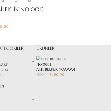
BİLEKLİK NO:0012
15,00
ATEGORILER
ÜRÜNLER
VARS
AKİK BİLEKLİK NO:0001
GÖZÜ
₺
490,00
₺
590,00
T
İN