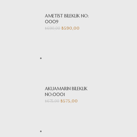
AMETİST BİLEKLİK NO:
0009
₺
590,00
₺
690,00
AKUAMARİN BİLEKLİK
NO:0001
₺
575,00
₺
675,00