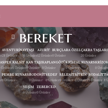
M
bereket
AVENTURIN
AYTAŞI
AZURIT
BURÇLARA ÖZEL
ÇAKRA TAŞLARI
er
28 Ürünler
16 Ürünler
12 Ürünler
0 Ürünler
20 Ürünler
JASPER
KALSIT
KAN TAŞI
KAPLANGÖZÜ
KRISTAL KUVARS
KRIZO
0 Ürünler
0 Ürünler
0 Ürünler
0 Ürünler
0 Ürünler
0 Ürünle
PEMBE KUVARS
RODONIT
SEDEF
SELENIT
SITRIN
SODALIT
T
er
0 Ürünler
0 Ürünler
0 Ürünler
0 Ürünler
0 Ürünler
0 Ürünler
8 
YEŞIM
ZEBERCED
0 Ürünler
0 Ürünler
Göster
9
12