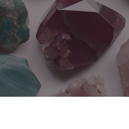
-16%
İK BİLEKLİK NO:0002
AKİK 
Akik
₺
540,00
₺
,00
₺
640,00