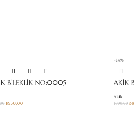
-14%
İK BİLEKLİK NO:0005
AKİK 
Akik
₺
550,00
₺
,00
₺
700,00