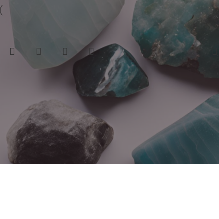
-17%
Popüler
-16%
AKİK BİLEKLİK NO:0001
AK
Akik
Akik
₺
490,00
₺
590,00
₺
640