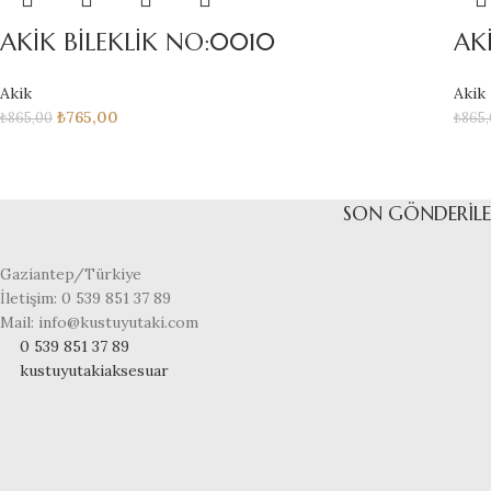
AKİK BİLEKLİK NO:0010
AK
Akik
Akik
₺
765,00
₺
865,00
₺
865
SON GÖNDERILE
Gaziantep/Türkiye
İletişim: 0 539 851 37 89
Mail: info@kustuyutaki.com
0 539 851 37 89
kustuyutakiaksesuar