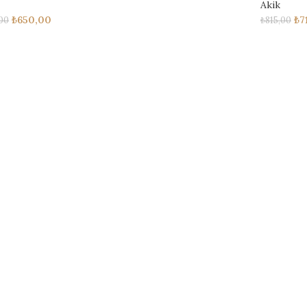
Akik
₺
650,00
₺
7
00
₺
815,00