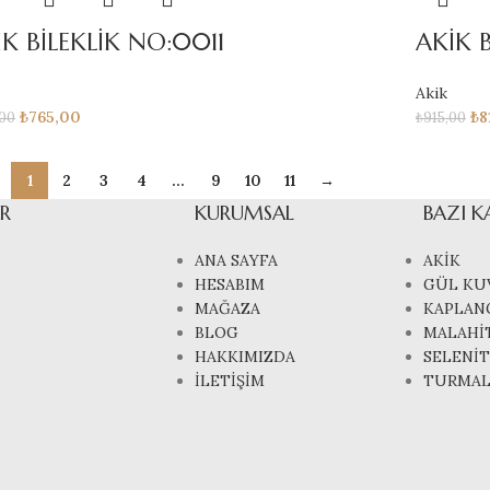
İK BİLEKLİK NO:0011
AKİK 
Akik
₺
765,00
₺
8
,00
₺
915,00
1
2
3
4
…
9
10
11
→
R
KURUMSAL
BAZI K
ANA SAYFA
AKİK
HESABIM
GÜL KU
MAĞAZA
KAPLAN
BLOG
MALAHİ
HAKKIMIZDA
SELENİT
İLETİŞİM
TURMAL