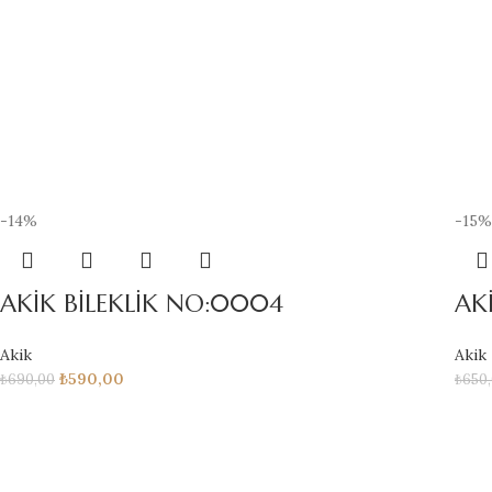
-14%
-15%
AKİK BİLEKLİK NO:0004
AK
Akik
Akik
₺
590,00
₺
690,00
₺
650