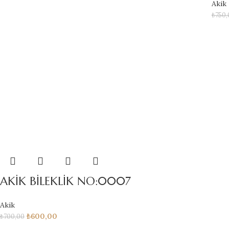
Akik
₺
750,
AKİK BİLEKLİK NO:0007
Akik
₺
600,00
₺
700,00