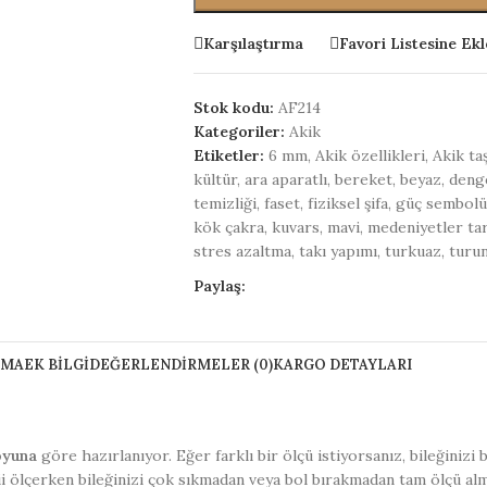
Karşılaştırma
Favori Listesine Ekl
Stok kodu:
AF214
Kategoriler:
Akik
Etiketler:
6 mm
,
Akik özellikleri
,
Akik taş
kültür
,
ara aparatlı
,
bereket
,
beyaz
,
deng
temizliği
,
faset
,
fiziksel şifa
,
güç sembolü
kök çakra
,
kuvars
,
mavi
,
medeniyetler tar
stres azaltma
,
takı yapımı
,
turkuaz
,
turu
Paylaş:
AMA
EK BILGI
DEĞERLENDIRMELER (0)
KARGO DETAYLARI
oyuna
göre hazırlanıyor. Eğer farklı bir ölçü istiyorsanız, bileğinizi
ii ölçerken bileğinizi çok sıkmadan veya bol bırakmadan tam ölçü al