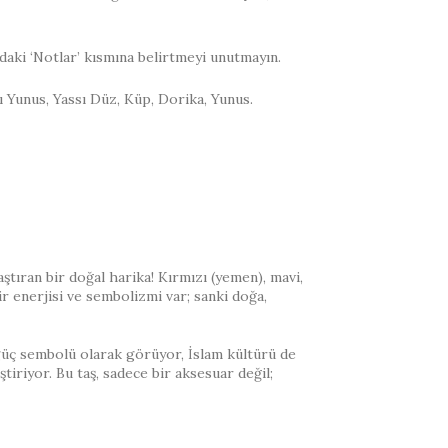
daki ‘Notlar’ kısmına belirtmeyi unutmayın.
antı Yunus, Yassı Düz, Küp, Dorika, Yunus.
tıran bir doğal harika! Kırmızı (yemen), mavi,
ir enerjisi ve sembolizmi var; sanki doğa,
güç sembolü olarak görüyor, İslam kültürü de
tiriyor. Bu taş, sadece bir aksesuar değil;