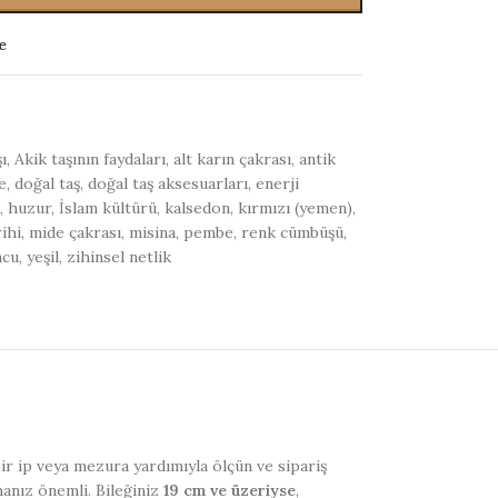
e
ı
,
Akik taşının faydaları
,
alt karın çakrası
,
antik
e
,
doğal taş
,
doğal taş aksesuarları
,
enerji
,
huzur
,
İslam kültürü
,
kalsedon
,
kırmızı (yemen)
,
ihi
,
mide çakrası
,
misina
,
pembe
,
renk cümbüşü
,
ncu
,
yeşil
,
zihinsel netlik
 bir ip veya mezura yardımıyla ölçün ve sipariş
manız önemli. Bileğiniz
19 cm ve üzeriyse
,