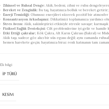
Zihinsel ve Ruhsal Denge:
Akik, bedeni, zihni ve ruhu dengeleyere
Bereket ve Zenginlik:
Bu taş, hayatınıza bolluk ve bereket getirir; 
Enerji Temizliği:
Olumsuz enerjileri süzerek pozitif bir atmosfer ya
Konsantrasyon Arkadaşınız:
Dikkatinizi toplamanıza yardımcı olu
Stres Avcısı:
Akik, sakinleştirici etkisiyle stresle savaşır; karmaşık 
Fiziksel Sağlık Destekçisi:
Cilt problemlerine iyi gelir ve hamile ka
Etki Ettiği çakralar;
Kök Çakra, Alt Karın Çakrası (Sakral) ve Mide 
Akik taşı, sadece göz alıcı bir süs eşyası değil; aynı zamanda ruhs
hemen harekete geçin; hayatınıza biraz renk katmanın tam zaman
Ek bilgi
İP TÜRÜ
KESIM