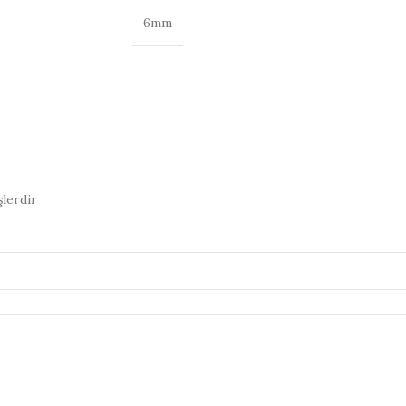
6mm
şlerdir