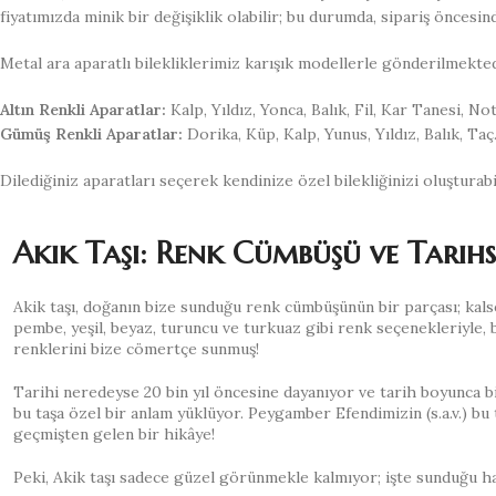
fiyatımızda minik bir değişiklik olabilir; bu durumda, sipariş öncesin
Metal ara aparatlı bilekliklerimiz karışık modellerle gönderilmekte
Altın Renkli Aparatlar:
Kalp, Yıldız, Yonca, Balık, Fil, Kar Tanesi, Not
Gümüş Renkli Aparatlar:
Dorika, Küp, Kalp, Yunus, Yıldız, Balık, Taç
Dilediğiniz aparatları seçerek kendinize özel bilekliğinizi oluşturabil
Akik Taşı: Renk Cümbüşü ve Tarihs
Akik taşı, doğanın bize sunduğu renk cümbüşünün bir parçası; kals
pembe, yeşil, beyaz, turuncu ve turkuaz gibi renk seçenekleriyle, b
renklerini bize cömertçe sunmuş!
Tarihi neredeyse 20 bin yıl öncesine dayanıyor ve tarih boyunca 
bu taşa özel bir anlam yüklüyor. Peygamber Efendimizin (s.a.v.) bu t
geçmişten gelen bir hikâye!
Peki, Akik taşı sadece güzel görünmekle kalmıyor; işte sunduğu ha