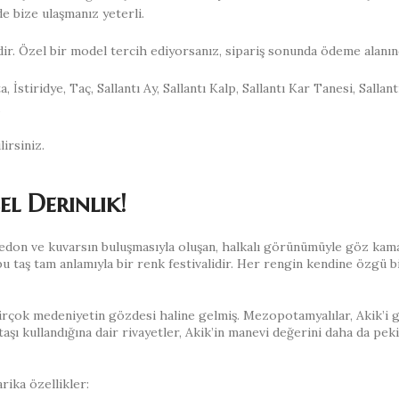
de bize ulaşmanız yeterli.
dir. Özel bir model tercih ediyorsanız, sipariş sonunda ödeme alanın
a, İstiridye, Taç, Sallantı Ay, Sallantı Kalp, Sallantı Kar Tanesi, Sall
.
irsiniz.
el Derinlik!
edon ve kuvarsın buluşmasıyla oluşan, halkalı görünümüyle göz kamaş
u taş tam anlamıyla bir renk festivalidir. Her rengin kendine özgü b
birçok medeniyetin gözdesi haline gelmiş. Mezopotamyalılar, Akik’i 
aşı kullandığına dair rivayetler, Akik’in manevi değerini daha da pekiş
rika özellikler: