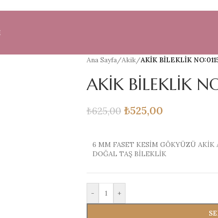
M
Ana Sayfa
/
Akik
/
AKİK BİLEKLİK NO:011
AKİK BİLEKLİK NO
₺
525,00
₺
625,00
6 MM FASET KESİM GÖKYÜZÜ AKİK A
DOĞAL TAŞ BİLEKLİK
-
+
SE