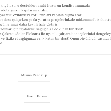
k iç huzuru destekler; sanki huzurun kendisi yanınızda!
adeta şansın kapılarını aralar.
ratır; evinizdeki kötü ruhları kapının dışına atar!
r; ders çalışırken ya da yaratıcı projelerinizde mükemmel bir dosttu
günlerinizi daha keyifli hale getirir.
dınlar için faydalıdır; sağlığınıza dokunan bir dost!
Çakrası (Solar Pleksus) ile uyumlu çalışarak enerjilerinizi dengeley
al ve fiziksel sağlığınıza renk katan bir dost! Onun büyülü dünyasında
ı!
Misina Esnek İp
Faset Kesim