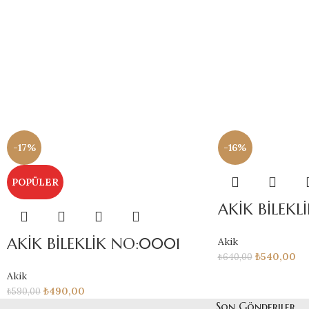
-17%
-16%
POPÜLER
AKİK BİLEK
AKİK BİLEKLİK NO:0001
Akik
₺
540,00
₺
640,00
Akik
₺
490,00
₺
590,00
Son Gönderiler