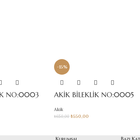
-15%
LİK NO:0003
AKİK BİLEKLİK NO:0005
Akik
₺
550,00
₺
650,00
Kurumsal
Bazı Ka