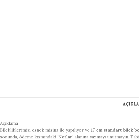
AÇIKL
Açıklama
Bilekliklerimiz, esnek misina ile yapılıyor ve
17 cm standart bilek b
sonunda, ödeme kısmındaki ‘
Notlar
‘ alanına yazmayı unutmayın. Tab