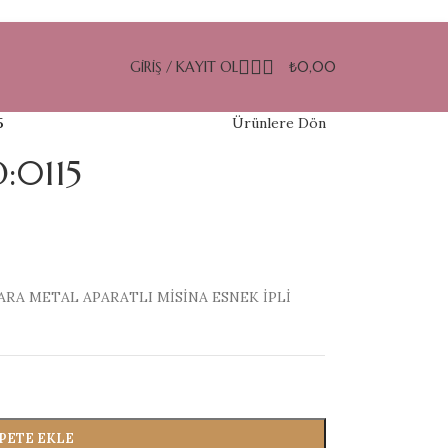
GIRIŞ / KAYIT OL
₺
0,00
5
Ürünlere Dön
:0115
RA METAL APARATLI MİSİNA ESNEK İPLİ
PETE EKLE