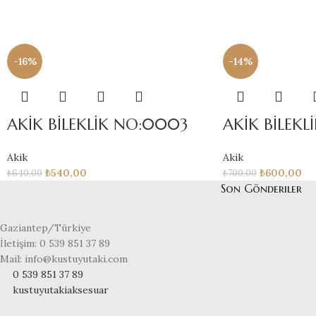
-16%
-14%
AKİK BİLEKLİK NO:0003
AKİK BİLEK
Akik
Akik
₺
540,00
₺
600,00
₺
640,00
₺
700,00
Son Gönderiler
Gaziantep/Türkiye
İletişim: 0 539 851 37 89
Mail: info@kustuyutaki.com
0 539 851 37 89
kustuyutakiaksesuar