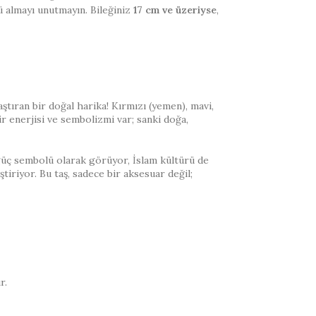
ü almayı unutmayın. Bileğiniz
17 cm ve üzeriyse
,
tıran bir doğal harika! Kırmızı (yemen), mavi,
ir enerjisi ve sembolizmi var; sanki doğa,
güç sembolü olarak görüyor, İslam kültürü de
tiriyor. Bu taş, sadece bir aksesuar değil;
r.