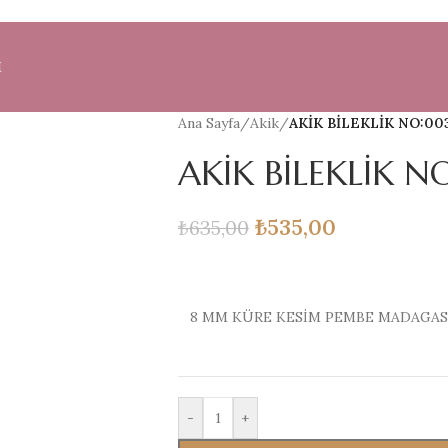
M
Ana Sayfa
/
Akik
/
AKİK BİLEKLİK NO:00
AKİK BİLEKLİK N
₺
535,00
₺
635,00
8 MM KÜRE KESİM PEMBE MADAGASK
-
+