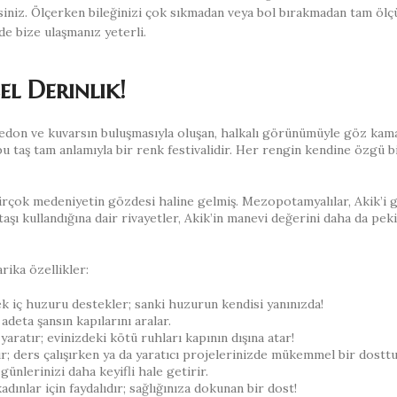
irsiniz. Ölçerken bileğinizi çok sıkmadan veya bol bırakmadan tam ölç
de bize ulaşmanız yeterli.
el Derinlik!
edon ve kuvarsın buluşmasıyla oluşan, halkalı görünümüyle göz kamaş
u taş tam anlamıyla bir renk festivalidir. Her rengin kendine özgü b
birçok medeniyetin gözdesi haline gelmiş. Mezopotamyalılar, Akik’i 
aşı kullandığına dair rivayetler, Akik’in manevi değerini daha da pekiş
rika özellikler:
k iç huzuru destekler; sanki huzurun kendisi yanınızda!
adeta şansın kapılarını aralar.
ratır; evinizdeki kötü ruhları kapının dışına atar!
r; ders çalışırken ya da yaratıcı projelerinizde mükemmel bir dosttu
günlerinizi daha keyifli hale getirir.
dınlar için faydalıdır; sağlığınıza dokunan bir dost!