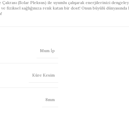
Çakrası (Solar Pleksus) ile uyumlu çalışarak enerjilerinizi dengeley
al ve fiziksel sağlığınıza renk katan bir dost! Onun büyülü dünyasında
ı!
Mum İp
Küre Kesim
8mm