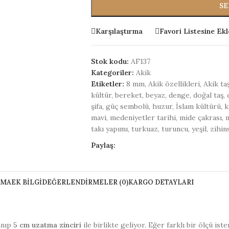
SE
Karşılaştırma
Favori Listesine Ekl
Stok kodu:
AF137
Kategoriler:
Akik
Etiketler:
8 mm
,
Akik özellikleri
,
Akik taş
kültür
,
bereket
,
beyaz
,
denge
,
doğal taş
,
şifa
,
güç sembolü
,
huzur
,
İslam kültürü
,
k
mavi
,
medeniyetler tarihi
,
mide çakrası
,
takı yapımı
,
turkuaz
,
turuncu
,
yeşil
,
zihin
Paylaş:
AMA
EK BILGI
DEĞERLENDIRMELER (0)
KARGO DETAYLARI
anıp
5 cm uzatma zinciri
ile birlikte geliyor. Eğer farklı bir ölçü ist