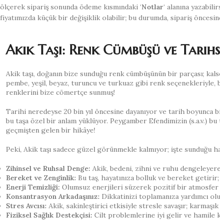
ölçerek sipariş sonunda ödeme kısmındaki ‘
Notlar
‘ alanına yazabil
fiyatımızda küçük bir değişiklik olabilir; bu durumda, sipariş öncesin
Akik Taşı: Renk Cümbüşü ve Tarihs
Akik taşı, doğanın bize sunduğu renk cümbüşünün bir parçası; kals
pembe, yeşil, beyaz, turuncu ve turkuaz gibi renk seçenekleriyle, b
renklerini bize cömertçe sunmuş!
Tarihi neredeyse 20 bin yıl öncesine dayanıyor ve tarih boyunca 
bu taşa özel bir anlam yüklüyor. Peygamber Efendimizin (s.a.v.) bu t
geçmişten gelen bir hikâye!
Peki, Akik taşı sadece güzel görünmekle kalmıyor; işte sunduğu ha
Zihinsel ve Ruhsal Denge:
Akik, bedeni, zihni ve ruhu dengeleyere
Bereket ve Zenginlik:
Bu taş, hayatınıza bolluk ve bereket getirir; 
Enerji Temizliği:
Olumsuz enerjileri süzerek pozitif bir atmosfer ya
Konsantrasyon Arkadaşınız:
Dikkatinizi toplamanıza yardımcı olu
Stres Avcısı:
Akik, sakinleştirici etkisiyle stresle savaşır; karmaşık 
Fiziksel Sağlık Destekçisi:
Cilt problemlerine iyi gelir ve hamile ka