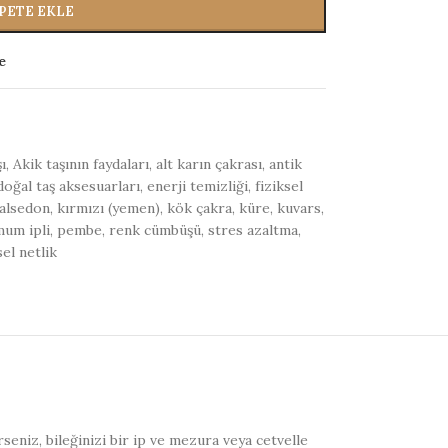
PETE EKLE
e
ı
,
Akik taşının faydaları
,
alt karın çakrası
,
antik
doğal taş aksesuarları
,
enerji temizliği
,
fiziksel
alsedon
,
kırmızı (yemen)
,
kök çakra
,
küre
,
kuvars
,
mum ipli
,
pembe
,
renk cümbüşü
,
stres azaltma
,
sel netlik
erseniz, bileğinizi bir ip ve mezura veya cetvelle