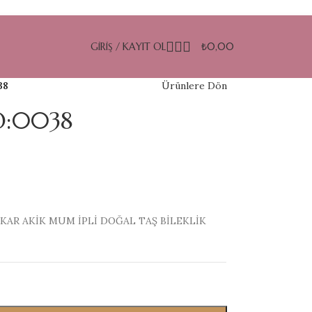
GIRIŞ / KAYIT OL
₺
0,00
38
Ürünlere Dön
O:0038
AR AKİK MUM İPLİ DOĞAL TAŞ BİLEKLİK