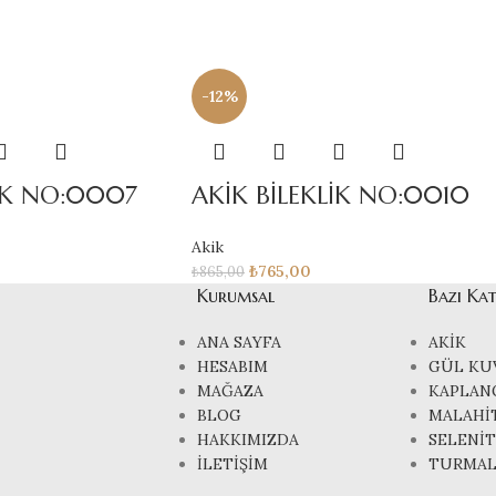
-12%
LİK NO:0007
AKİK BİLEKLİK NO:0010
Akik
₺
765,00
₺
865,00
Kurumsal
Bazı Ka
ANA SAYFA
AKİK
HESABIM
GÜL KU
MAĞAZA
KAPLAN
BLOG
MALAHİ
HAKKIMIZDA
SELENİT
İLETİŞİM
TURMAL