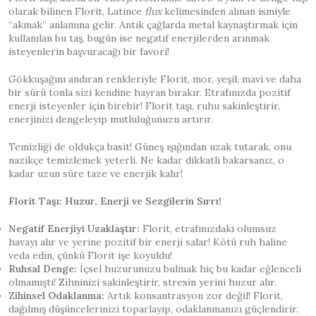
olarak bilinen Florit, Latince
flux
kelimesinden alınan ismiyle
“akmak” anlamına gelir. Antik çağlarda metal kaynaştırmak için
kullanılan bu taş, bugün ise negatif enerjilerden arınmak
isteyenlerin başvuracağı bir favori!
Gökkuşağını andıran renkleriyle Florit, mor, yeşil, mavi ve daha
bir sürü tonla sizi kendine hayran bırakır. Etrafınızda pozitif
enerji isteyenler için birebir! Florit taşı, ruhu sakinleştirir,
enerjinizi dengeleyip mutluluğunuzu artırır.
Temizliği de oldukça basit! Güneş ışığından uzak tutarak, onu
nazikçe temizlemek yeterli. Ne kadar dikkatli bakarsanız, o
kadar uzun süre taze ve enerjik kalır!
Florit Taşı: Huzur, Enerji ve Sezgilerin Sırrı!
Negatif Enerjiyi Uzaklaştır:
Florit, etrafınızdaki olumsuz
havayı alır ve yerine pozitif bir enerji salar! Kötü ruh haline
veda edin, çünkü Florit işe koyuldu!
Ruhsal Denge:
İçsel huzurunuzu bulmak hiç bu kadar eğlenceli
olmamıştı! Zihninizi sakinleştirir, stresin yerini huzur alır.
Zihinsel Odaklanma:
Artık konsantrasyon zor değil! Florit,
dağılmış düşüncelerinizi toparlayıp, odaklanmanızı güçlendirir.