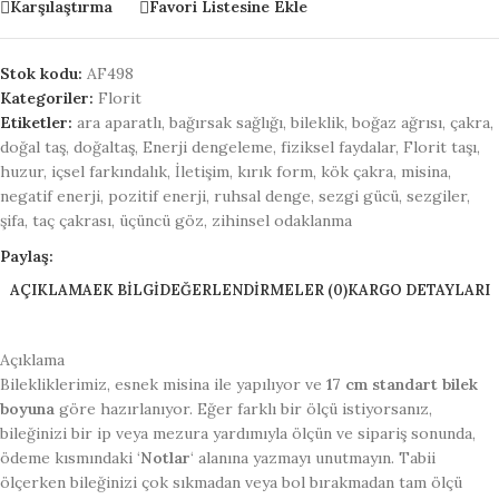
Karşılaştırma
Favori Listesine Ekle
Stok kodu:
AF498
Kategoriler:
Florit
Etiketler:
ara aparatlı
,
bağırsak sağlığı
,
bileklik
,
boğaz ağrısı
,
çakra
,
doğal taş
,
doğaltaş
,
Enerji dengeleme
,
fiziksel faydalar
,
Florit taşı
,
huzur
,
içsel farkındalık
,
İletişim
,
kırık form
,
kök çakra
,
misina
,
negatif enerji
,
pozitif enerji
,
ruhsal denge
,
sezgi gücü
,
sezgiler
,
şifa
,
taç çakrası
,
üçüncü göz
,
zihinsel odaklanma
Paylaş:
AÇIKLAMA
EK BILGI
DEĞERLENDIRMELER (0)
KARGO DETAYLARI
Açıklama
Bilekliklerimiz, esnek misina ile yapılıyor ve
17 cm standart bilek
boyuna
göre hazırlanıyor. Eğer farklı bir ölçü istiyorsanız,
bileğinizi bir ip veya mezura yardımıyla ölçün ve sipariş sonunda,
ödeme kısmındaki ‘
Notlar
‘ alanına yazmayı unutmayın. Tabii
ölçerken bileğinizi çok sıkmadan veya bol bırakmadan tam ölçü