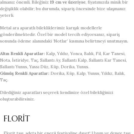
almanız önemli. Bileğiniz
19 cm ve üzeriyse
, fiyatımızda minik bir
değişiklik olabilir; bu durumda, sipariş öncesinde bize ulaşmanız
yeterli.
Metal ara aparatlı bilekliklerimiz karışık modellerle
gönderilmektedir. Özel bir model tercih ediyorsanız, sipariş
sonunda ödeme alanındaki ‘Notlar’ kısmına belirtmeyi unutmayın.
Altın Renkli Aparatlar:
Kalp, Yıldız, Yonca, Balık, Fil, Kar Tanesi,
Nota, İstiridye, Taç, Sallantı Ay, Sallantı Kalp, Sallantı Kar Tanesi,
Sallantı Yunus, Yassı Düz, Küp, Dorika, Yunus.
Gümüş Renkli Aparatlar:
Dorika, Küp, Kalp, Yunus, Yıldız, Balık,
Taç.
Dilediğiniz aparatları seçerek kendinize özel bilekliğinizi
oluşturabilirsiniz.
FLORİT
Florit taşı, adeta bir enerji festivaline davet! Uyum ve denge taşı