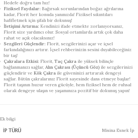
Hedefe doğru tam hız!
Fiziksel Faydalar:
Bağırsak sorunlarından boğaz ağrılarına
kadar, Florit her konuda yanınızda! Fiziksel sıkıntıları
hafifletmek için şifalı bir dokunuş!
İletişimi Artırma:
Kendinizi ifade etmekte zorlanıyorsanız,
Florit size yardımcı olur. Sosyal ortamlarda artık çok daha
rahat ve açık olacaksınız!
Sezgileri Güçlendir:
Florit, sezgilerinizi açar ve içsel
farkındalığınızı artırır. İçsel rehberinizin sesini duyabileceğiniz
bir taş!
Çakralara Etkisi:
Florit,
Taç Çakra
ile yüksek bilinçle
bağlanmanızı sağlar,
Alın Çakrası (Üçüncü Göz)
ile sezgilerinizi
güçlendirir ve
Kök Çakra
ile güveninizi artırarak dengeyi
sağlar. Bütün çakralarınız Florit sayesinde dans etmeye başlar!
Florit taşının huzur veren gücüyle, hem fiziksel hem de ruhsal
olarak dengeye ulaşın ve yaşamınıza pozitif bir dokunuş yapın!
Ek bilgi
İP TÜRÜ
Misina Esnek İp