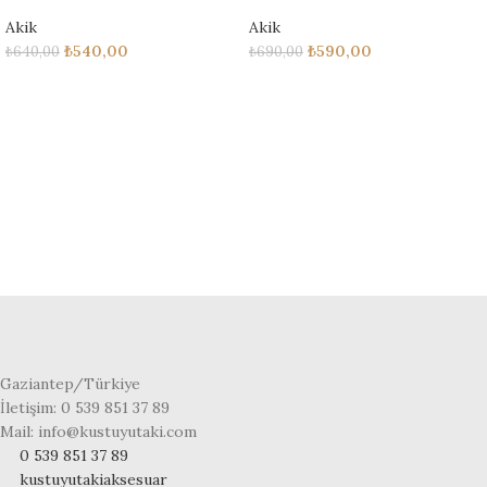
Akik
Akik
₺
540,00
₺
590,00
₺
640,00
₺
690,00
Gaziantep/Türkiye
İletişim: 0 539 851 37 89
Mail: info@kustuyutaki.com
0 539 851 37 89
kustuyutakiaksesuar