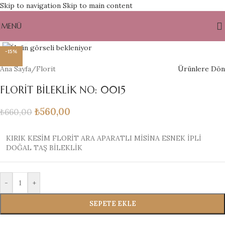
Skip to navigation
Skip to main content
MENÜ
Büyütmek için tıklayın
-15%
Ana Sayfa
/
Florit
Ürünlere Dön
FLORİT BİLEKLİK NO: 0015
₺
560,00
₺
660,00
KIRIK KESİM FLORİT ARA APARATLI MİSİNA ESNEK İPLİ
DOĞAL TAŞ BİLEKLİK
-
+
SEPETE EKLE