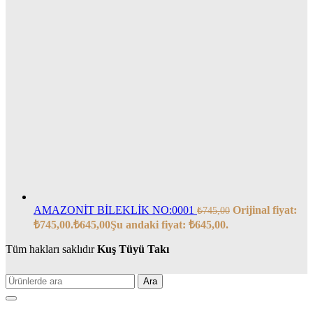
AMAZONİT BİLEKLİK NO:0001
Orijinal fiyat:
₺
745,00
₺745,00.
₺
645,00
Şu andaki fiyat: ₺645,00.
Tüm hakları saklıdır
Kuş Tüyü Takı
Ara