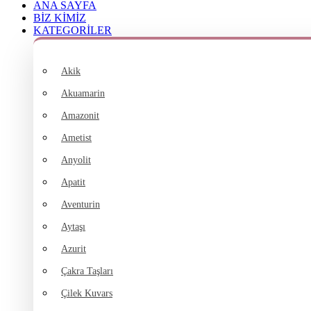
ANA SAYFA
BİZ KİMİZ
KATEGORİLER
Akik
Akuamarin
Amazonit
Ametist
Anyolit
Apatit
Aventurin
Aytaşı
Azurit
Çakra Taşları
Çilek Kuvars