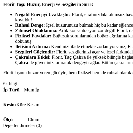
Florit Taşı: Huzur, Enerji ve Sezgilerin Sırrı!
Negatif Enerjiyi Uzaklaştır:
Florit, etrafınızdaki olumsuz hava
koyuldu!
Ruhsal Denge:
İçsel huzurunuzu bulmak hiç bu kadar eğlenceli o
Zihinsel Odaklanma:
Artık konsantrasyon zor değil! Florit, d
Fiziksel Faydalar:
Bağırsak sorunlarından boğaz ağrılarına kadar
dokunuş!
İletişimi Artırma:
Kendinizi ifade etmekte zorlanıyorsanız, Flor
Sezgileri Güçlendir:
Florit, sezgilerinizi açar ve içsel farkındal
Çakralara Etkisi:
Florit,
Taç Çakra
ile yüksek bilinçle bağla
Çakra
ile güveninizi artırarak dengeyi sağlar. Bütün çakraların
Florit taşının huzur veren gücüyle, hem fiziksel hem de ruhsal olarak
Ek bilgi
İp Türü
Mum İp
Kesim
Küre Kesim
Ölçü
10mm
Değerlendirmeler (0)