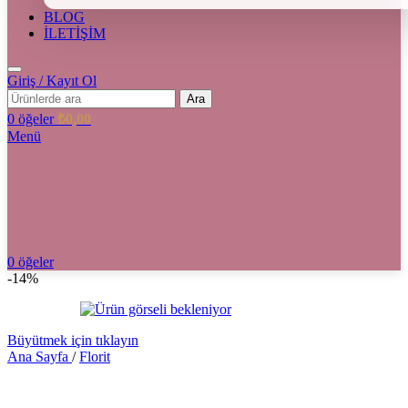
BLOG
İLETİŞİM
Giriş / Kayıt Ol
Ara
0
öğeler
₺
0,00
Menü
0
öğeler
-14%
Büyütmek için tıklayın
Ana Sayfa
/
Florit