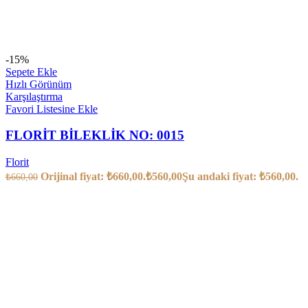
-15%
Sepete Ekle
Hızlı Görünüm
Karşılaştırma
Favori Listesine Ekle
FLORİT BİLEKLİK NO: 0015
Florit
Orijinal fiyat: ₺660,00.
₺
560,00
Şu andaki fiyat: ₺560,00.
₺
660,00