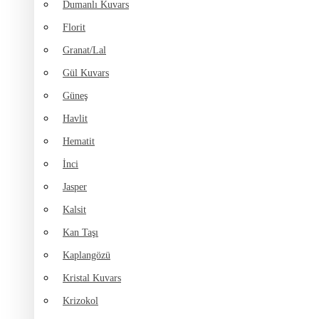
Dumanlı Kuvars
Florit
Granat/Lal
Gül Kuvars
Güneş
Havlit
Hematit
İnci
Jasper
Kalsit
Kan Taşı
Kaplangözü
Kristal Kuvars
Krizokol