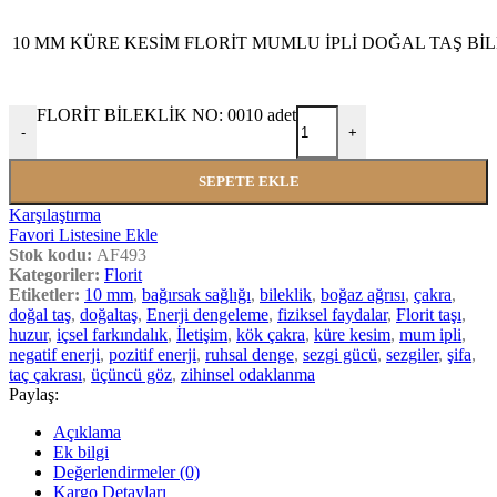
10 MM KÜRE KESİM FLORİT MUMLU İPLİ DOĞAL TAŞ Bİ
FLORİT BİLEKLİK NO: 0010 adet
-
+
SEPETE EKLE
Karşılaştırma
Favori Listesine Ekle
Stok kodu:
AF493
Kategoriler:
Florit
Etiketler:
10 mm
,
bağırsak sağlığı
,
bileklik
,
boğaz ağrısı
,
çakra
,
doğal taş
,
doğaltaş
,
Enerji dengeleme
,
fiziksel faydalar
,
Florit taşı
,
huzur
,
içsel farkındalık
,
İletişim
,
kök çakra
,
küre kesim
,
mum ipli
,
negatif enerji
,
pozitif enerji
,
ruhsal denge
,
sezgi gücü
,
sezgiler
,
şifa
,
taç çakrası
,
üçüncü göz
,
zihinsel odaklanma
Paylaş:
Açıklama
Ek bilgi
Değerlendirmeler (0)
Kargo Detayları