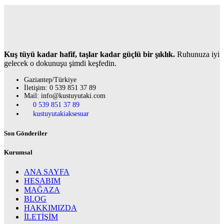
Kuş tüyü kadar hafif, taşlar kadar güçlü bir şıklık.
Ruhunuza iyi
gelecek o dokunuşu şimdi keşfedin.
Gaziantep/Türkiye
İletişim: 0 539 851 37 89
Mail: info@kustuyutaki.com
0 539 851 37 89
kustuyutakiaksesuar
Son Gönderiler
Kurumsal
ANA SAYFA
HESABIM
MAĞAZA
BLOG
HAKKIMIZDA
İLETİŞİM