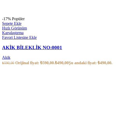
-17%
Popüler
Sepete Ekle
Hızlı Görünüm
Karşılaştırma
Favori Listesine Ekle
AKİK BİLEKLİK NO:0001
Akik
Orijinal fiyat: ₺590,00.
₺
490,00
Şu andaki fiyat: ₺490,00.
₺
590,00