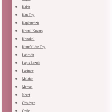
Kalsit
Kan Taşı
Kaplangözü
Kristal Kuvars
Krizokol
Kum/Yıldız Taşı
Labrodit
Lapis Lazuli
Larimar
Malahit
Mercan
Necef
Obsidyen
Oniks