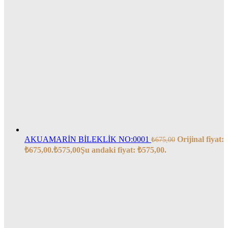
AKUAMARİN BİLEKLİK NO:0001
Orijinal fiyat:
₺
675,00
₺675,00.
₺
575,00
Şu andaki fiyat: ₺575,00.