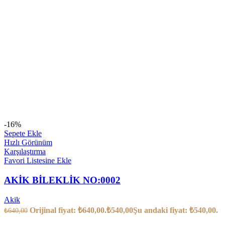
-16%
Sepete Ekle
Hızlı Görünüm
Karşılaştırma
Favori Listesine Ekle
AKİK BİLEKLİK NO:0002
Akik
Orijinal fiyat: ₺640,00.
₺
540,00
Şu andaki fiyat: ₺540,00.
₺
640,00