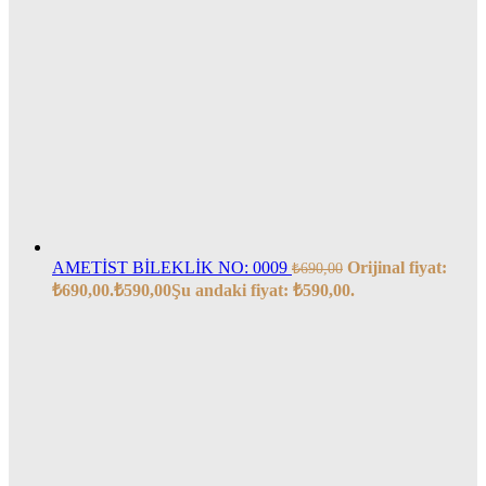
AMETİST BİLEKLİK NO: 0009
Orijinal fiyat:
₺
690,00
₺690,00.
₺
590,00
Şu andaki fiyat: ₺590,00.