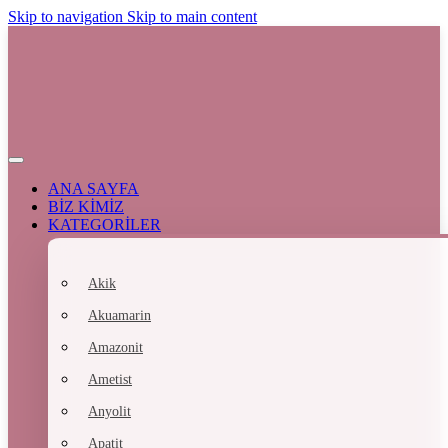
Skip to navigation
Skip to main content
ANA SAYFA
BİZ KİMİZ
KATEGORİLER
Akik
Akuamarin
Amazonit
Ametist
Anyolit
Apatit