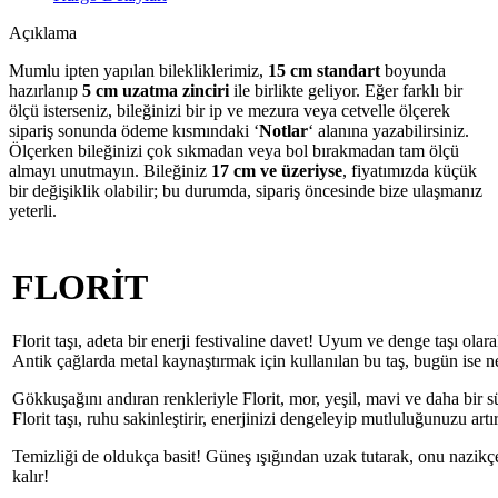
Açıklama
Mumlu ipten yapılan bilekliklerimiz,
15 cm standart
boyunda
hazırlanıp
5 cm uzatma zinciri
ile birlikte geliyor. Eğer farklı bir
ölçü isterseniz, bileğinizi bir ip ve mezura veya cetvelle ölçerek
sipariş sonunda ödeme kısmındaki ‘
Notlar
‘ alanına yazabilirsiniz.
Ölçerken bileğinizi çok sıkmadan veya bol bırakmadan tam ölçü
almayı unutmayın. Bileğiniz
17 cm ve üzeriyse
, fiyatımızda küçük
bir değişiklik olabilir; bu durumda, sipariş öncesinde bize ulaşmanız
yeterli.
FLORİT
Florit taşı, adeta bir enerji festivaline davet! Uyum ve denge taşı olar
Antik çağlarda metal kaynaştırmak için kullanılan bu taş, bugün ise ne
Gökkuşağını andıran renkleriyle Florit, mor, yeşil, mavi ve daha bir sür
Florit taşı, ruhu sakinleştirir, enerjinizi dengeleyip mutluluğunuzu artır
Temizliği de oldukça basit! Güneş ışığından uzak tutarak, onu nazikçe
kalır!