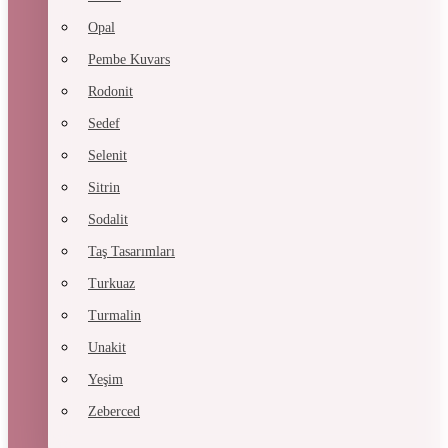
Opal
Pembe Kuvars
Rodonit
Sedef
Selenit
Sitrin
Sodalit
Taş Tasarımları
Turkuaz
Turmalin
Unakit
Yeşim
Zeberced