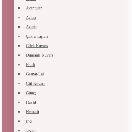
Aventurin
Aytaşı
Azurit
Çakra Taşları
Çilek Kuvars
Dumanlı Kuvars
Florit
Granat/Lal
Gül Kuvars
Güneş
Havlit
Hematit
İnci
Jasper