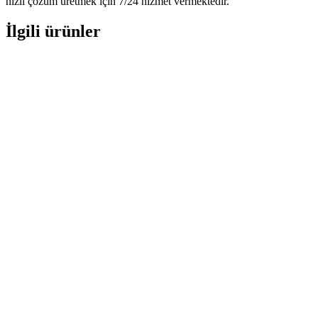
hızlı çözüm üretmek için 7/24 hizmet vermektedir.
İlgili ürünler