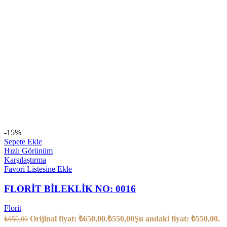
-15%
Sepete Ekle
Hızlı Görünüm
Karşılaştırma
Favori Listesine Ekle
FLORİT BİLEKLİK NO: 0016
Florit
Orijinal fiyat: ₺650,00.
₺
550,00
Şu andaki fiyat: ₺550,00.
₺
650,00