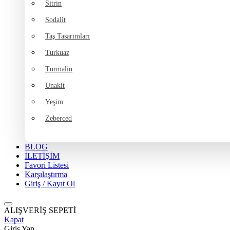
Sitrin
Sodalit
Taş Tasarımları
Turkuaz
Turmalin
Unakit
Yeşim
Zeberced
BLOG
İLETİŞİM
Favori Listesi
Karşılaştırma
Giriş / Kayıt Ol
ALIŞVERİŞ SEPETİ
Kapat
Giriş Yap