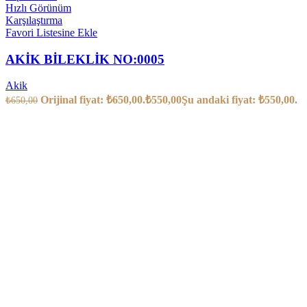
Hızlı Görünüm
Karşılaştırma
Favori Listesine Ekle
AKİK BİLEKLİK NO:0005
Akik
Orijinal fiyat: ₺650,00.
₺
550,00
Şu andaki fiyat: ₺550,00.
₺
650,00