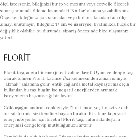
ölçü isterseniz, bileğinizi bir ip ve mezura veya cetvelle ölçerek
sipariş sonunda ödeme kısmındaki ‘
Notlar
‘ alanına yazabilirsiniz.
Ölçerken bileğinizi çok sıkmadan veya bol bırakmadan tam ölçü
almayı unutmayın. Bileğiniz
17 cm ve üzeriyse
, fiyatımızda küçük bir
değişiklik olabilir; bu durumda, sipariş öncesinde bize ulaşmanız
yeterli.
FLORİT
Florit taşı, adeta bir enerji festivaline davet! Uyum ve denge taşı
olarak bilinen Florit, Latince
flux
kelimesinden alınan ismiyle
“akmak” anlamına gelir. Antik çağlarda metal kaynaştırmak için
kullanılan bu taş, bugün ise negatif enerjilerden arınmak
isteyenlerin başvuracağı bir favori!
Gökkuşağını andıran renkleriyle Florit, mor, yeşil, mavi ve daha
bir sürü tonla sizi kendine hayran bırakır. Etrafınızda pozitif
enerji isteyenler için birebir! Florit taşı, ruhu sakinleştirir,
enerjinizi dengeleyip mutluluğunuzu artırır.