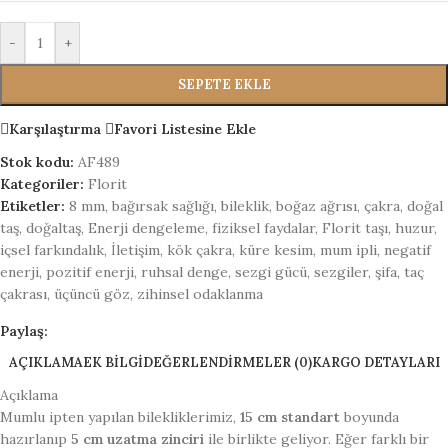
-
+
SEPETE EKLE
Karşılaştırma
Favori Listesine Ekle
Stok kodu:
AF489
Kategoriler:
Florit
Etiketler:
8 mm
,
bağırsak sağlığı
,
bileklik
,
boğaz ağrısı
,
çakra
,
doğal
taş
,
doğaltaş
,
Enerji dengeleme
,
fiziksel faydalar
,
Florit taşı
,
huzur
,
içsel farkındalık
,
İletişim
,
kök çakra
,
küre kesim
,
mum ipli
,
negatif
enerji
,
pozitif enerji
,
ruhsal denge
,
sezgi gücü
,
sezgiler
,
şifa
,
taç
çakrası
,
üçüncü göz
,
zihinsel odaklanma
Paylaş:
AÇIKLAMA
EK BILGI
DEĞERLENDIRMELER (0)
KARGO DETAYLARI
Açıklama
Mumlu ipten yapılan bilekliklerimiz,
15 cm standart
boyunda
hazırlanıp
5 cm uzatma zinciri
ile birlikte geliyor. Eğer farklı bir