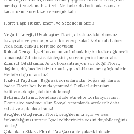
Temizliği de oldukça basit! Güneş ışığından uzak tutarak, onu
nazikçe temizlemek yeterli. Ne kadar dikkatli bakarsanız, o
kadar uzun süre taze ve enerjik kalır!
Florit Taşı: Huzur, Enerji ve Sezgilerin Sırrı!
Negatif Enerjiyi Uzaklaştır:
Florit, etrafınızdaki olumsuz
havayı alır ve yerine pozitif bir enerji salar! Kötü ruh haline
veda edin, çünkü Florit işe koyuldu!
Ruhsal Denge:
İçsel huzurunuzu bulmak hiç bu kadar eğlenceli
olmamıştı! Zihninizi sakinleştirir, stresin yerini huzur alır.
Zihinsel Odaklanma:
Artık konsantrasyon zor değil! Florit,
dağılmış düşüncelerinizi toparlayıp, odaklanmanızı güçlendirir.
Hedefe doğru tam hız!
Fiziksel Faydalar:
Bağırsak sorunlarından boğaz ağrılarına
kadar, Florit her konuda yanınızda! Fiziksel sıkıntıları
hafifletmek için şifalı bir dokunuş!
İletişimi Artırma:
Kendinizi ifade etmekte zorlanıyorsanız,
Florit size yardımcı olur. Sosyal ortamlarda artık çok daha
rahat ve açık olacaksınız!
Sezgileri Güçlendir:
Florit, sezgilerinizi açar ve içsel
farkındalığınızı artırır. İçsel rehberinizin sesini duyabileceğiniz
bir taş!
Çakralara Etkisi:
Florit,
Taç Çakra
ile yüksek bilinçle