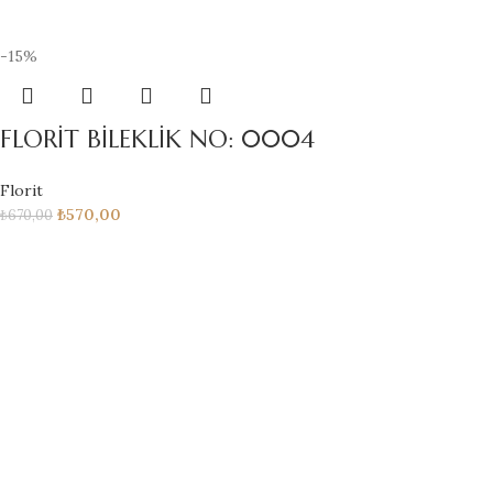
-15%
FLORİT BİLEKLİK NO: 0004
Florit
₺
570,00
₺
670,00