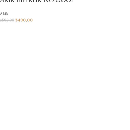
AKİK BİLEKLİK NO:0001
Akik
₺
490,00
₺
590,00