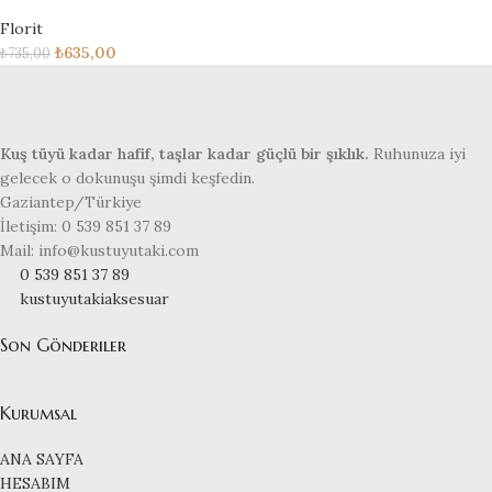
Florit
₺
635,00
₺
735,00
Kuş tüyü kadar hafif, taşlar kadar güçlü bir şıklık.
Ruhunuza iyi
gelecek o dokunuşu şimdi keşfedin.
Gaziantep/Türkiye
İletişim: 0 539 851 37 89
Mail: info@kustuyutaki.com
0 539 851 37 89
kustuyutakiaksesuar
Son Gönderiler
Kurumsal
ANA SAYFA
HESABIM