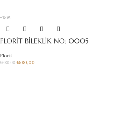
-15%
FLORİT BİLEKLİK NO: 0005
Florit
₺
580,00
₺
680,00