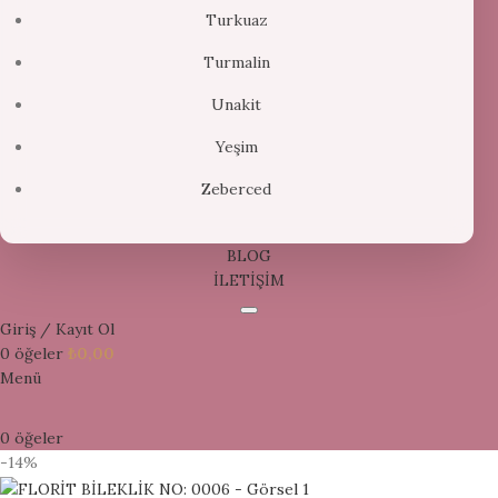
Turkuaz
Turmalin
Unakit
Yeşim
Zeberced
BLOG
İLETİŞİM
Giriş / Kayıt Ol
0
öğeler
₺
0,00
Menü
0
öğeler
-14%