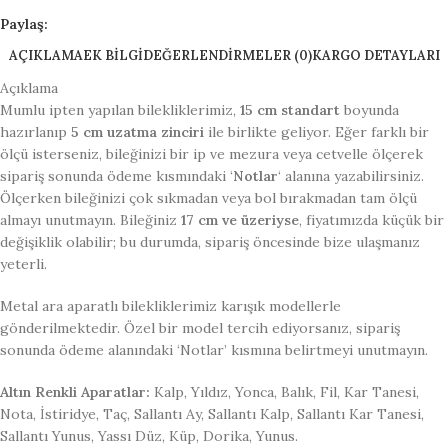
Paylaş:
AÇIKLAMA
EK BILGI
DEĞERLENDIRMELER (0)
KARGO DETAYLARI
Açıklama
Mumlu ipten yapılan bilekliklerimiz,
15 cm standart
boyunda
hazırlanıp
5 cm uzatma zinciri
ile birlikte geliyor. Eğer farklı bir
ölçü isterseniz, bileğinizi bir ip ve mezura veya cetvelle ölçerek
sipariş sonunda ödeme kısmındaki ‘
Notlar
‘ alanına yazabilirsiniz.
Ölçerken bileğinizi çok sıkmadan veya bol bırakmadan tam ölçü
almayı unutmayın. Bileğiniz
17 cm ve üzeriyse
, fiyatımızda küçük bir
değişiklik olabilir; bu durumda, sipariş öncesinde bize ulaşmanız
yeterli.
Metal ara aparatlı bilekliklerimiz karışık modellerle
gönderilmektedir. Özel bir model tercih ediyorsanız, sipariş
sonunda ödeme alanındaki ‘Notlar’ kısmına belirtmeyi unutmayın.
Altın Renkli Aparatlar:
Kalp, Yıldız, Yonca, Balık, Fil, Kar Tanesi,
Nota, İstiridye, Taç, Sallantı Ay, Sallantı Kalp, Sallantı Kar Tanesi,
Sallantı Yunus, Yassı Düz, Küp, Dorika, Yunus.