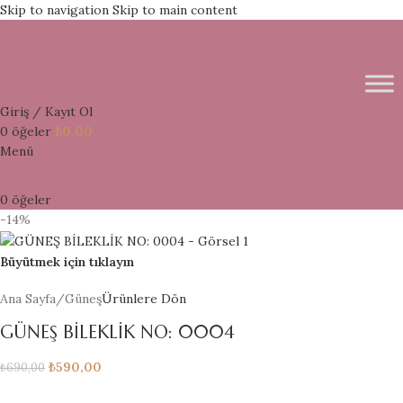
Skip to navigation
Skip to main content
Giriş / Kayıt Ol
0
öğeler
₺
0,00
Menü
0
öğeler
-14%
Büyütmek için tıklayın
Ana Sayfa
/
Güneş
Ürünlere Dön
GÜNEŞ BİLEKLİK NO: 0004
₺
590,00
₺
690,00