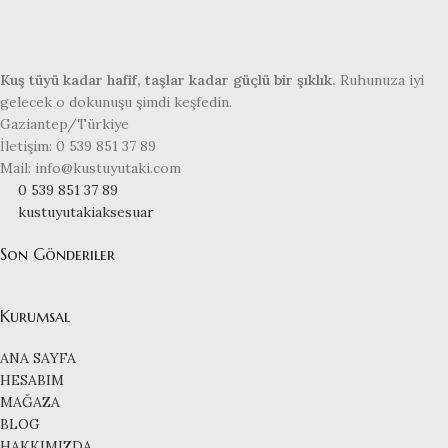
Kuş tüyü kadar hafif, taşlar kadar güçlü bir şıklık.
Ruhunuza iyi
gelecek o dokunuşu şimdi keşfedin.
Gaziantep/Türkiye
İletişim: 0 539 851 37 89
Mail: info@kustuyutaki.com
0 539 851 37 89
kustuyutakiaksesuar
Son Gönderiler
Kurumsal
ANA SAYFA
HESABIM
MAĞAZA
BLOG
HAKKIMIZDA