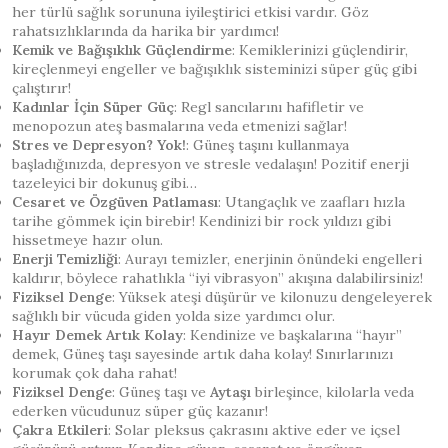
her türlü sağlık sorununa iyileştirici etkisi vardır. Göz
rahatsızlıklarında da harika bir yardımcı!
Kemik ve Bağışıklık Güçlendirme
: Kemiklerinizi güçlendirir,
kireçlenmeyi engeller ve bağışıklık sisteminizi süper güç gibi
çalıştırır!
Kadınlar İçin Süper Güç
: Regl sancılarını hafifletir ve
menopozun ateş basmalarına veda etmenizi sağlar!
Stres ve Depresyon? Yok!
: Güneş taşını kullanmaya
başladığınızda, depresyon ve stresle vedalaşın! Pozitif enerji
tazeleyici bir dokunuş gibi…
Cesaret ve Özgüven Patlaması
: Utangaçlık ve zaafları hızla
tarihe gömmek için birebir! Kendinizi bir rock yıldızı gibi
hissetmeye hazır olun.
Enerji Temizliği
: Aurayı temizler, enerjinin önündeki engelleri
kaldırır, böylece rahatlıkla “iyi vibrasyon” akışına dalabilirsiniz!
Fiziksel Denge
: Yüksek ateşi düşürür ve kilonuzu dengeleyerek
sağlıklı bir vücuda giden yolda size yardımcı olur.
Hayır Demek Artık Kolay
: Kendinize ve başkalarına “hayır”
demek, Güneş taşı sayesinde artık daha kolay! Sınırlarınızı
korumak çok daha rahat!
Fiziksel Denge
: Güneş taşı ve
Aytaşı
birleşince, kilolarla veda
ederken vücudunuz süper güç kazanır!
Çakra Etkileri
: Solar pleksus çakrasını aktive eder ve içsel