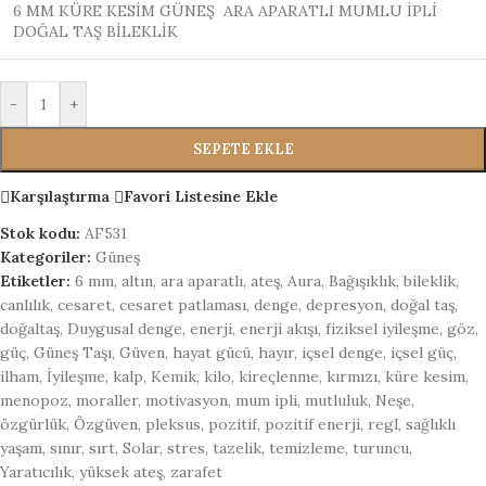
6 MM KÜRE KESİM GÜNEŞ ARA APARATLI MUMLU İPLİ
DOĞAL TAŞ BİLEKLİK
-
+
SEPETE EKLE
Karşılaştırma
Favori Listesine Ekle
Stok kodu:
AF531
Kategoriler:
Güneş
Etiketler:
6 mm
,
altın
,
ara aparatlı
,
ateş
,
Aura
,
Bağışıklık
,
bileklik
,
canlılık
,
cesaret
,
cesaret patlaması
,
denge
,
depresyon
,
doğal taş
,
doğaltaş
,
Duygusal denge
,
enerji
,
enerji akışı
,
fiziksel iyileşme
,
göz
,
güç
,
Güneş Taşı
,
Güven
,
hayat gücü
,
hayır
,
içsel denge
,
içsel güç
,
ilham
,
İyileşme
,
kalp
,
Kemik
,
kilo
,
kireçlenme
,
kırmızı
,
küre kesim
,
menopoz
,
moraller
,
motivasyon
,
mum ipli
,
mutluluk
,
Neşe
,
özgürlük
,
Özgüven
,
pleksus
,
pozitif
,
pozitif enerji
,
regl
,
sağlıklı
yaşam
,
sınır
,
sırt
,
Solar
,
stres
,
tazelik
,
temizleme
,
turuncu
,
Yaratıcılık
,
yüksek ateş
,
zarafet