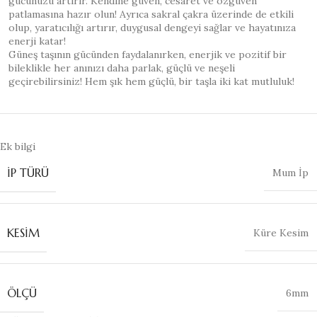
gücünüzü artırır. Kendine güven, cesaret ve özgüven
patlamasına hazır olun! Ayrıca sakral çakra üzerinde de etkili
olup, yaratıcılığı artırır, duygusal dengeyi sağlar ve hayatınıza
enerji katar!
Güneş taşının gücünden faydalanırken, enerjik ve pozitif bir
bileklikle her anınızı daha parlak, güçlü ve neşeli
geçirebilirsiniz! Hem şık hem güçlü, bir taşla iki kat mutluluk!
Ek bilgi
İP TÜRÜ
Mum İp
KESIM
Küre Kesim
ÖLÇÜ
6mm