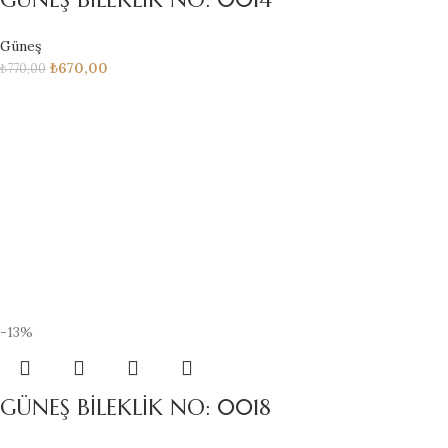
Güneş
₺
670,00
₺
770,00
-13%
GÜNEŞ BİLEKLİK NO: 0018