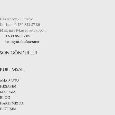
Gaziantep/Türkiye
İletişim: 0 539 851 37 89
Mail: info@kustuyutaki.com
0 539 851 37 89
kustuyutakiaksesuar
SON GÖNDERILER
KURUMSAL
ANA SAYFA
HESABIM
MAĞAZA
BLOG
HAKKIMIZDA
İLETİŞİM