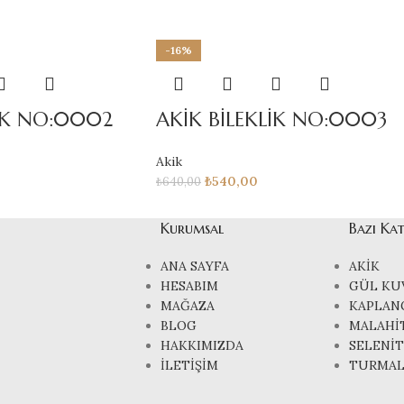
-16%
LİK NO:0002
AKİK BİLEKLİK NO:0003
Akik
₺
540,00
₺
640,00
Kurumsal
Bazı Ka
ANA SAYFA
AKİK
HESABIM
GÜL KU
MAĞAZA
KAPLAN
BLOG
MALAHİ
HAKKIMIZDA
SELENİT
İLETİŞİM
TURMAL