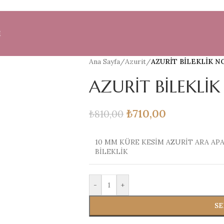
M
Ana Sayfa
/
Azurit
/
AZURİT BİLEKLİK NO
AZURİT BİLEKLİK
₺
710,00
₺
810,00
10 MM KÜRE KESİM AZURİT ARA APA
BİLEKLİK
-
+
SE