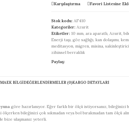
Karşılaştırma
Favori Listesine Ekl
Stok kodu:
AF410
Kategoriler:
Azurit
Etiketler:
10 mm
,
ara aparatlı
,
Azurit
,
bil
Enerji taşı
,
göz sağlığı
,
kan dolaşımı
,
kem
meditasyon
,
migren
,
misina
,
sakinleştiric
zihinsel berraklık
Paylaş:
AMA
EK BILGI
DEĞERLENDIRMELER (0)
KARGO DETAYLARI
oyuna
göre hazırlanıyor. Eğer farklı bir ölçü istiyorsanız, bileğinizi
ii ölçerken bileğinizi çok sıkmadan veya bol bırakmadan tam ölçü al
de bize ulaşmanız yeterli.