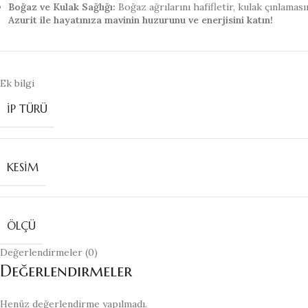
Boğaz ve Kulak Sağlığı:
Boğaz ağrılarını hafifletir, kulak çınlamasın
Azurit ile hayatınıza mavinin huzurunu ve enerjisini katın!
Ek bilgi
İP TÜRÜ
KESIM
ÖLÇÜ
Değerlendirmeler (0)
Değerlendirmeler
Henüz değerlendirme yapılmadı.