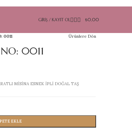
GIRIŞ / KAYIT OL
₺
0,00
: 0011
Ürünlere Dön
 NO: 0011
RATLI MİSİNA ESNEK İPLİ DOĞAL TAŞ
PETE EKLE