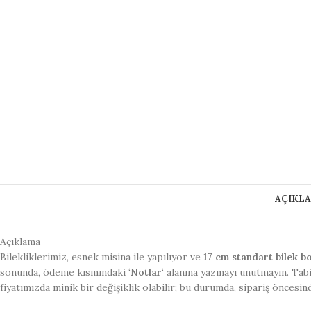
AÇIKL
Açıklama
Bilekliklerimiz, esnek misina ile yapılıyor ve
17 cm standart bilek b
sonunda, ödeme kısmındaki ‘
Notlar
‘ alanına yazmayı unutmayın. Tab
fiyatımızda minik bir değişiklik olabilir; bu durumda, sipariş öncesin