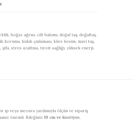
e
eklik
,
boğaz ağrısı
,
cilt bakımı
,
doğal taş
,
doğaltaş
,
ik koruma
,
kulak çınlaması
,
küre kesim
,
mavi taş
,
i
,
şifa
,
stres azaltma
,
tiroit sağlığı
,
yüksek enerji
,
 bir ip veya mezura yardımıyla ölçün ve sipariş
manız önemli. Bileğiniz
19 cm ve üzeriyse
,