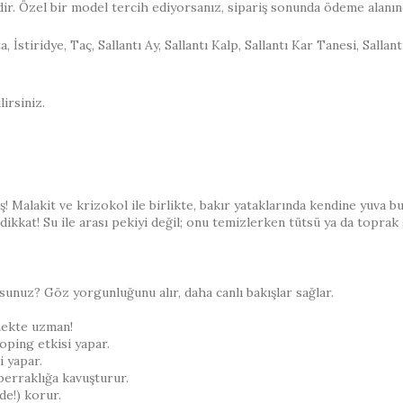
dir. Özel bir model tercih ediyorsanız, sipariş sonunda ödeme alanın
a, İstiridye, Taç, Sallantı Ay, Sallantı Kalp, Sallantı Kar Tanesi, Sall
.
irsiniz.
ş! Malakit ve krizokol ile birlikte, bakır yataklarında kendine yuva bu
ikkat! Su ile arası pekiyi değil; onu temizlerken tütsü ya da toprak 
sunuz? Göz yorgunluğunu alır, daha canlı bakışlar sağlar.
.
rmekte uzman!
oping etkisi yapar.
i yapar.
 berraklığa kavuşturur.
 de!) korur.