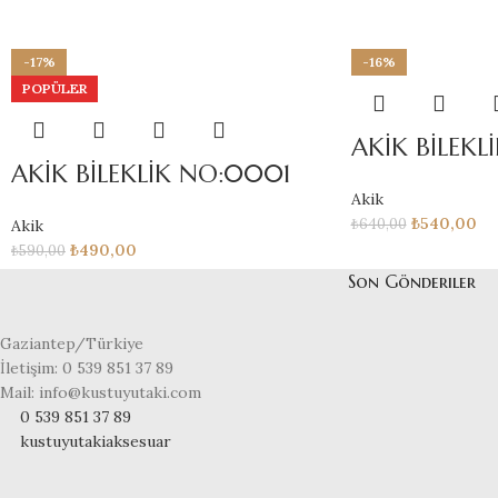
-17%
-16%
POPÜLER
AKİK BİLEK
AKİK BİLEKLİK NO:0001
Akik
₺
540,00
₺
640,00
Akik
₺
490,00
₺
590,00
Son Gönderiler
Gaziantep/Türkiye
İletişim: 0 539 851 37 89
Mail: info@kustuyutaki.com
0 539 851 37 89
kustuyutakiaksesuar