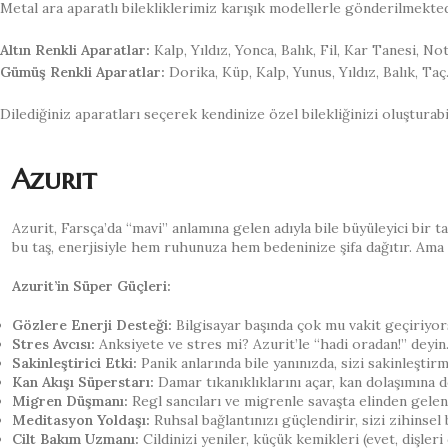
Metal ara aparatlı bilekliklerimiz karışık modellerle gönderilmekte
Altın Renkli Aparatlar:
Kalp, Yıldız, Yonca, Balık, Fil, Kar Tanesi, Not
Gümüş Renkli Aparatlar:
Dorika, Küp, Kalp, Yunus, Yıldız, Balık, Taç
Dilediğiniz aparatları seçerek kendinize özel bilekliğinizi oluşturabil
Azurit
Azurit, Farsça’da “mavi” anlamına gelen adıyla bile büyüleyici bir ta
bu taş, enerjisiyle hem ruhunuza hem bedeninize şifa dağıtır. Ama d
Azurit’in Süper Güçleri:
Gözlere Enerji Desteği:
Bilgisayar başında çok mu vakit geçiriyor
Stres Avcısı:
Anksiyete ve stres mi? Azurit’le “hadi oradan!” deyin
Sakinleştirici Etki:
Panik anlarında bile yanınızda, sizi sakinleşti
Kan Akışı Süperstarı:
Damar tıkanıklıklarını açar, kan dolaşımına d
Migren Düşmanı:
Regl sancıları ve migrenle savaşta elinden gelen
Meditasyon Yoldaşı:
Ruhsal bağlantınızı güçlendirir, sizi zihinsel
Cilt Bakım Uzmanı:
Cildinizi yeniler, küçük kemikleri (evet, dişleri