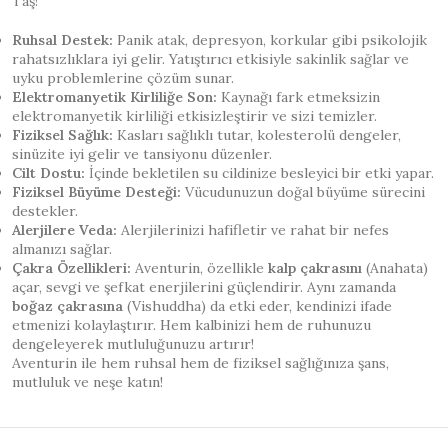
Taş!
Ruhsal Destek:
Panik atak, depresyon, korkular gibi psikolojik
rahatsızlıklara iyi gelir. Yatıştırıcı etkisiyle sakinlik sağlar ve
uyku problemlerine çözüm sunar.
Elektromanyetik Kirliliğe Son:
Kaynağı fark etmeksizin
elektromanyetik kirliliği etkisizleştirir ve sizi temizler.
Fiziksel Sağlık:
Kasları sağlıklı tutar, kolesterolü dengeler,
sinüzite iyi gelir ve tansiyonu düzenler.
Cilt Dostu:
İçinde bekletilen su cildinize besleyici bir etki yapar.
Fiziksel Büyüme Desteği:
Vücudunuzun doğal büyüme sürecini
destekler.
Alerjilere Veda:
Alerjilerinizi hafifletir ve rahat bir nefes
almanızı sağlar.
Çakra Özellikleri:
Aventurin, özellikle
kalp çakrasını
(Anahata)
açar, sevgi ve şefkat enerjilerini güçlendirir. Aynı zamanda
boğaz çakrasına
(Vishuddha) da etki eder, kendinizi ifade
etmenizi kolaylaştırır. Hem kalbinizi hem de ruhunuzu
dengeleyerek mutluluğunuzu artırır!
Aventurin ile hem ruhsal hem de fiziksel sağlığınıza şans,
mutluluk ve neşe katın!