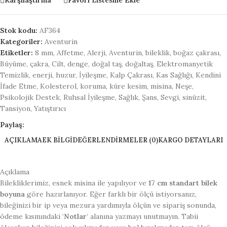
Karşılaştırma
Favori Listesine Ekle
Stok kodu:
AF364
Kategoriler:
Aventurin
Etiketler:
8 mm
,
Affetme
,
Alerji
,
Aventurin
,
bileklik
,
boğaz çakrası
,
Büyüme
,
çakra
,
Cilt
,
denge
,
doğal taş
,
doğaltaş
,
Elektromanyetik
Temizlik
,
enerji
,
huzur
,
İyileşme
,
Kalp Çakrası
,
Kas Sağlığı
,
Kendini
İfade Etme
,
Kolesterol
,
koruma
,
küre kesim
,
misina
,
Neşe
,
Psikolojik Destek
,
Ruhsal İyileşme
,
Sağlık
,
Şans
,
Sevgi
,
sinüzit
,
Tansiyon
,
Yatıştırıcı
Paylaş:
AÇIKLAMA
EK BILGI
DEĞERLENDIRMELER (0)
KARGO DETAYLARI
Açıklama
Bilekliklerimiz, esnek misina ile yapılıyor ve
17 cm standart bilek
boyuna
göre hazırlanıyor. Eğer farklı bir ölçü istiyorsanız,
bileğinizi bir ip veya mezura yardımıyla ölçün ve sipariş sonunda,
ödeme kısmındaki ‘
Notlar
‘ alanına yazmayı unutmayın. Tabii