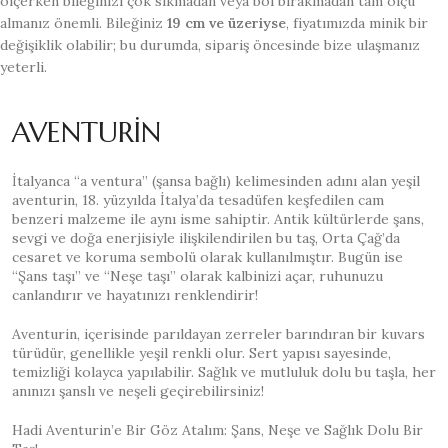
ölçerken bileğinizi çok sıkmadan veya bol bırakmadan tam ölçü
almanız önemli. Bileğiniz
19 cm ve üzeriyse
, fiyatımızda minik bir
değişiklik olabilir; bu durumda, sipariş öncesinde bize ulaşmanız
yeterli.
AVENTURİN
İtalyanca “a ventura” (şansa bağlı) kelimesinden adını alan yeşil
aventurin, 18. yüzyılda İtalya’da tesadüfen keşfedilen cam
benzeri malzeme ile aynı isme sahiptir. Antik kültürlerde şans,
sevgi ve doğa enerjisiyle ilişkilendirilen bu taş, Orta Çağ’da
cesaret ve koruma sembolü olarak kullanılmıştır. Bugün ise
“Şans taşı” ve “Neşe taşı” olarak kalbinizi açar, ruhunuzu
canlandırır ve hayatınızı renklendirir!
Aventurin, içerisinde parıldayan zerreler barındıran bir kuvars
türüdür, genellikle yeşil renkli olur. Sert yapısı sayesinde,
temizliği kolayca yapılabilir. Sağlık ve mutluluk dolu bu taşla, her
anınızı şanslı ve neşeli geçirebilirsiniz!
Hadi Aventurin’e Bir Göz Atalım: Şans, Neşe ve Sağlık Dolu Bir