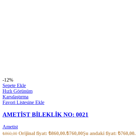
-12%
Sepete Ekle
Hızlı Görünüm
Karşılaştırma
Favori Listesine Ekle
AMETİST BİLEKLİK NO: 0021
Ametist
Orijinal fiyat: ₺860,00.
₺
760,00
Şu andaki fiyat: ₺760,00.
₺
860,00