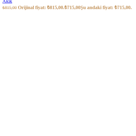
Akik
Orijinal fiyat: ₺815,00.
₺
715,00
Şu andaki fiyat: ₺715,00.
₺
815,00