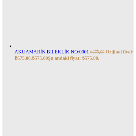
AKUAMARİN BİLEKLİK NO:0001
Orijinal fiyat:
₺
675,00
₺675,00.
₺
575,00
Şu andaki fiyat: ₺575,00.