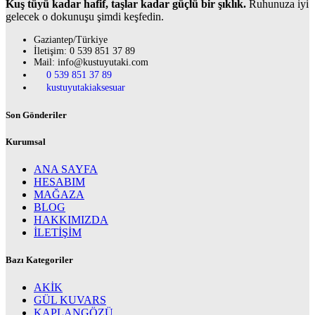
Kuş tüyü kadar hafif, taşlar kadar güçlü bir şıklık.
Ruhunuza iyi
gelecek o dokunuşu şimdi keşfedin.
Gaziantep/Türkiye
İletişim: 0 539 851 37 89
Mail: info@kustuyutaki.com
0 539 851 37 89
kustuyutakiaksesuar
Son Gönderiler
Kurumsal
ANA SAYFA
HESABIM
MAĞAZA
BLOG
HAKKIMIZDA
İLETİŞİM
Bazı Kategoriler
AKİK
GÜL KUVARS
KAPLANGÖZÜ