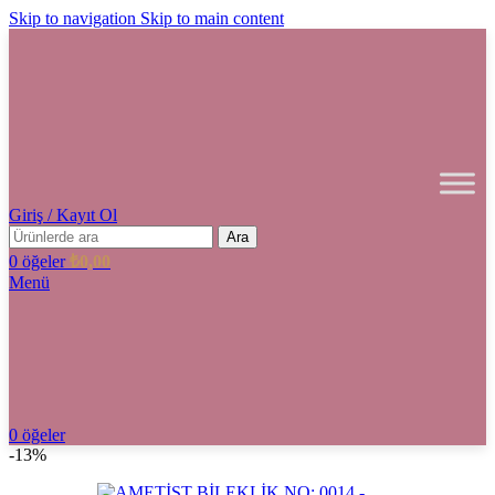
Skip to navigation
Skip to main content
Giriş / Kayıt Ol
Ara
0
öğeler
₺
0,00
Menü
0
öğeler
-13%