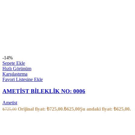
-14%
Sepete Ekle
Hızlı Görünüm
Karşılaştırma
Favori Listesine Ekle
AMETİST BİLEKLİK NO: 0006
Ametist
Orijinal fiyat: ₺725,00.
₺
625,00
Şu andaki fiyat: ₺625,00.
₺
725,00