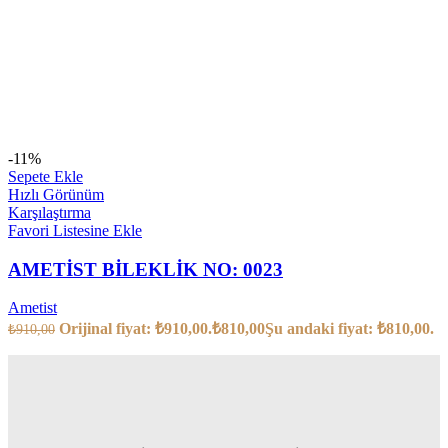
-11%
Sepete Ekle
Hızlı Görünüm
Karşılaştırma
Favori Listesine Ekle
AMETİST BİLEKLİK NO: 0023
Ametist
Orijinal fiyat: ₺910,00.
₺
810,00
Şu andaki fiyat: ₺810,00.
₺
910,00