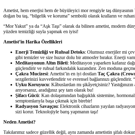
Ametist, hem enerjisi hem de büyüleyici mor rengiyle taş dünyasının V
doğan bu taş, “bilgelik ve koruma” sembolü olarak kralların ve ruhani 
“Mor Yakut” ya da “Aşk Taşı” olarak da bilinen ametist, modern dünyad
yüzden temizliği suyla yapmak en iyisi!
Ametist’in Harika Özellikleri
Enerji Temizliği ve Ruhsal Detoks
: Olumsuz enerjiler mi çev
gibi temizler ve size huzur dolu bir atmosfer bırakır. Enerji va
Meditasyonun Altın Bileti
: Meditasyon yaparken kafanız dağılı
güçlendirir ve ruhsal farkındalık kazandırır. Zen moduna geçme
Çakra Mucizesi
: Ametist’in en iyi dostları
Taç Çakra (Crow
sezgilerinizi kuvvetlendirir ve evrensel bağlarınızı güçlendiri
Uyku Koruyucu
: Kâbuslardan mı şikâyetçisiniz? Yastığınızın 
arıyorsanız, aradığınız şey tam olarak bu!
Şifacı Gücü
: Kan dolaşımından bağışıklık sistemine, hormonal
semptomlarıyla başa çıkmak için birebir!
Radyasyon Savaşçısı
: Elektronik cihazların yayılan radyasyon
sizi korur. Teknolojiyle barış yapmanın taşı!
Neden Ametist?
Takılarımız sadece güzellik değil, aynı zamanda ametistin şifalı dokun