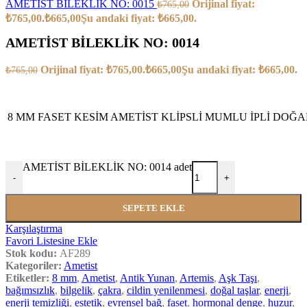
AMETİST BİLEKLİK NO: 0015
Orijinal fiyat:
₺
765,00
₺765,00.
₺
665,00
Şu andaki fiyat: ₺665,00.
AMETİST BİLEKLİK NO: 0014
Orijinal fiyat: ₺765,00.
₺
665,00
Şu andaki fiyat: ₺665,00.
₺
765,00
8 MM FASET KESİM AMETİST KLİPSLİ MUMLU İPLİ DOĞA
AMETİST BİLEKLİK NO: 0014 adet
-
+
SEPETE EKLE
Karşılaştırma
Favori Listesine Ekle
Stok kodu:
AF289
Kategoriler:
Ametist
Etiketler:
8 mm
,
Ametist
,
Antik Yunan
,
Artemis
,
Aşk Taşı
,
bağımsızlık
,
bilgelik
,
çakra
,
cildin yenilenmesi
,
doğal taşlar
,
enerji
,
enerji temizliği
,
estetik
,
evrensel bağ
,
faset
,
hormonal denge
,
huzur
,