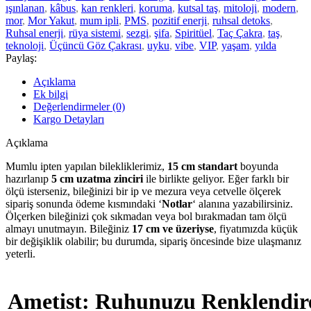
ışınlanan
,
kâbus
,
kan renkleri
,
koruma
,
kutsal taş
,
mitoloji
,
modern
,
mor
,
Mor Yakut
,
mum ipli
,
PMS
,
pozitif enerji
,
ruhsal detoks
,
Ruhsal enerji
,
rüya sistemi
,
sezgi
,
şifa
,
Spiritüel
,
Taç Çakra
,
taş
,
teknoloji
,
Üçüncü Göz Çakrası
,
uyku
,
vibe
,
VIP
,
yaşam
,
yılda
Paylaş:
Açıklama
Ek bilgi
Değerlendirmeler (0)
Kargo Detayları
Açıklama
Mumlu ipten yapılan bilekliklerimiz,
15 cm standart
boyunda
hazırlanıp
5 cm uzatma zinciri
ile birlikte geliyor. Eğer farklı bir
ölçü isterseniz, bileğinizi bir ip ve mezura veya cetvelle ölçerek
sipariş sonunda ödeme kısmındaki ‘
Notlar
‘ alanına yazabilirsiniz.
Ölçerken bileğinizi çok sıkmadan veya bol bırakmadan tam ölçü
almayı unutmayın. Bileğiniz
17 cm ve üzeriyse
, fiyatımızda küçük
bir değişiklik olabilir; bu durumda, sipariş öncesinde bize ulaşmanız
yeterli.
Ametist: Ruhunuzu Renklendire