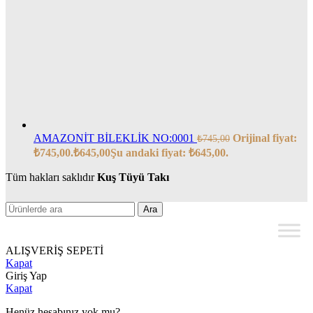
AMAZONİT BİLEKLİK NO:0001
Orijinal fiyat:
₺
745,00
₺745,00.
₺
645,00
Şu andaki fiyat: ₺645,00.
Tüm hakları saklıdır
Kuş Tüyü Takı
Ara
ALIŞVERİŞ SEPETİ
Kapat
Giriş Yap
Kapat
Henüz hesabınız yok mu?