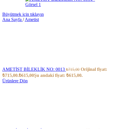
Büyütmek için tıklayın
Ana Sayfa
/
Ametist
AMETİST BİLEKLİK NO: 0013
Orijinal fiyat:
₺
715,00
₺715,00.
₺
615,00
Şu andaki fiyat: ₺615,00.
Ürünlere Dön