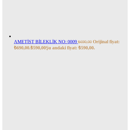
AMETİST BİLEKLİK NO: 0009
Orijinal fiyat:
₺
690,00
₺690,00.
₺
590,00
Şu andaki fiyat: ₺590,00.