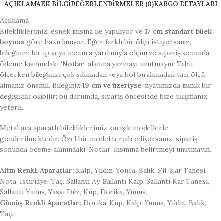
AÇIKLAMA
EK BILGI
DEĞERLENDIRMELER (0)
KARGO DETAYLARI
Açıklama
Bilekliklerimiz, esnek misina ile yapılıyor ve
17 cm standart bilek
boyuna
göre hazırlanıyor. Eğer farklı bir ölçü istiyorsanız,
bileğinizi bir ip veya mezura yardımıyla ölçün ve sipariş sonunda,
ödeme kısmındaki ‘
Notlar
‘ alanına yazmayı unutmayın. Tabii
ölçerken bileğinizi çok sıkmadan veya bol bırakmadan tam ölçü
almanız önemli. Bileğiniz
19 cm ve üzeriyse
, fiyatımızda minik bir
değişiklik olabilir; bu durumda, sipariş öncesinde bize ulaşmanız
yeterli.
Metal ara aparatlı bilekliklerimiz karışık modellerle
gönderilmektedir. Özel bir model tercih ediyorsanız, sipariş
sonunda ödeme alanındaki ‘Notlar’ kısmına belirtmeyi unutmayın.
Altın Renkli Aparatlar:
Kalp, Yıldız, Yonca, Balık, Fil, Kar Tanesi,
Nota, İstiridye, Taç, Sallantı Ay, Sallantı Kalp, Sallantı Kar Tanesi,
Sallantı Yunus, Yassı Düz, Küp, Dorika, Yunus.
Gümüş Renkli Aparatlar:
Dorika, Küp, Kalp, Yunus, Yıldız, Balık,
Taç.