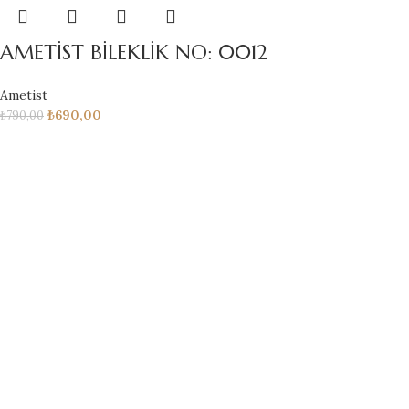
AMETİST BİLEKLİK NO: 0012
Ametist
₺
690,00
₺
790,00