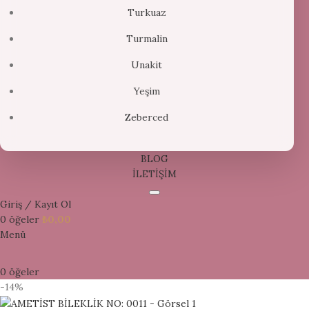
Turkuaz
Turmalin
Unakit
Yeşim
Zeberced
BLOG
İLETİŞİM
Giriş / Kayıt Ol
0
öğeler
₺
0,00
Menü
0
öğeler
-14%