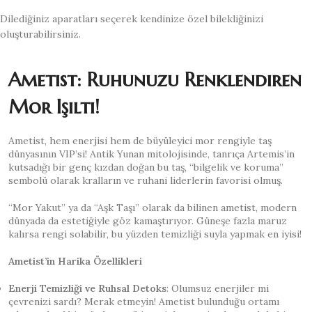
Dilediğiniz aparatları seçerek kendinize özel bilekliğinizi
oluşturabilirsiniz.
Ametist: Ruhunuzu Renklendiren
Mor Işıltı!
Ametist, hem enerjisi hem de büyüleyici mor rengiyle taş
dünyasının VIP’si! Antik Yunan mitolojisinde, tanrıça Artemis’in
kutsadığı bir genç kızdan doğan bu taş, “bilgelik ve koruma”
sembolü olarak kralların ve ruhani liderlerin favorisi olmuş.
“Mor Yakut” ya da “Aşk Taşı” olarak da bilinen ametist, modern
dünyada da estetiğiyle göz kamaştırıyor. Güneşe fazla maruz
kalırsa rengi solabilir, bu yüzden temizliği suyla yapmak en iyisi!
Ametist’in Harika Özellikleri
Enerji Temizliği ve Ruhsal Detoks
: Olumsuz enerjiler mi
çevrenizi sardı? Merak etmeyin! Ametist bulunduğu ortamı