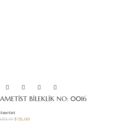
AMETİST BİLEKLİK NO: 0016
Ametist
₺
715,00
₺
815,00