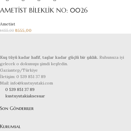
AMETİST BİLEKLİK NO: 0026
Ametist
₺
555,00
₺
655,00
Kuş tüyü kadar hafif, taşlar kadar güçlü bir şıklık.
Ruhunuza iyi
gelecek o dokunuşu şimdi keşfedin.
Gaziantep/Türkiye
İletişim: 0 539 851 37 89
Mail: info@kustuyutaki.com
0 539 851 37 89
kustuyutakiaksesuar
Son Gönderiler
Kurumsal