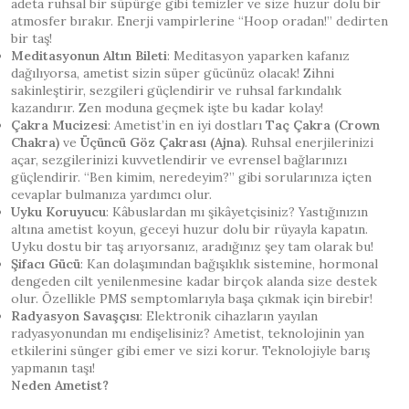
adeta ruhsal bir süpürge gibi temizler ve size huzur dolu bir
atmosfer bırakır. Enerji vampirlerine “Hoop oradan!” dedirten
bir taş!
Meditasyonun Altın Bileti
: Meditasyon yaparken kafanız
dağılıyorsa, ametist sizin süper gücünüz olacak! Zihni
sakinleştirir, sezgileri güçlendirir ve ruhsal farkındalık
kazandırır. Zen moduna geçmek işte bu kadar kolay!
Çakra Mucizesi
: Ametist’in en iyi dostları
Taç Çakra (Crown
Chakra)
ve
Üçüncü Göz Çakrası (Ajna)
. Ruhsal enerjilerinizi
açar, sezgilerinizi kuvvetlendirir ve evrensel bağlarınızı
güçlendirir. “Ben kimim, neredeyim?” gibi sorularınıza içten
cevaplar bulmanıza yardımcı olur.
Uyku Koruyucu
: Kâbuslardan mı şikâyetçisiniz? Yastığınızın
altına ametist koyun, geceyi huzur dolu bir rüyayla kapatın.
Uyku dostu bir taş arıyorsanız, aradığınız şey tam olarak bu!
Şifacı Gücü
: Kan dolaşımından bağışıklık sistemine, hormonal
dengeden cilt yenilenmesine kadar birçok alanda size destek
olur. Özellikle PMS semptomlarıyla başa çıkmak için birebir!
Radyasyon Savaşçısı
: Elektronik cihazların yayılan
radyasyonundan mı endişelisiniz? Ametist, teknolojinin yan
etkilerini sünger gibi emer ve sizi korur. Teknolojiyle barış
yapmanın taşı!
Neden Ametist?