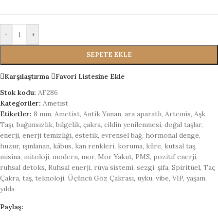
-
+
SEPETE EKLE
Karşılaştırma
Favori Listesine Ekle
Stok kodu:
AF286
Kategoriler:
Ametist
Etiketler:
8 mm
,
Ametist
,
Antik Yunan
,
ara aparatlı
,
Artemis
,
Aşk
Taşı
,
bağımsızlık
,
bilgelik
,
çakra
,
cildin yenilenmesi
,
doğal taşlar
,
enerji
,
enerji temizliği
,
estetik
,
evrensel bağ
,
hormonal denge
,
huzur
,
ışınlanan
,
kâbus
,
kan renkleri
,
koruma
,
küre
,
kutsal taş
,
misina
,
mitoloji
,
modern
,
mor
,
Mor Yakut
,
PMS
,
pozitif enerji
,
ruhsal detoks
,
Ruhsal enerji
,
rüya sistemi
,
sezgi
,
şifa
,
Spiritüel
,
Taç
Çakra
,
taş
,
teknoloji
,
Üçüncü Göz Çakrası
,
uyku
,
vibe
,
VIP
,
yaşam
,
yılda
Paylaş: