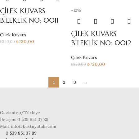
ÇİLEK KUVARS
-12%
BİLEKLİK NO: 0011
ÇİLEK KUVARS
Çilek Kuvars
BİLEKLİK NO: 0012
₺
730,00
₺
830,00
Çilek Kuvars
₺
720,00
₺
820,00
1
2
3
→
Gaziantep/Türkiye
İletişim: 0 539 851 37 89
Mail: info@kustuyutaki.com
0 539 851 37 89