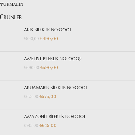
TURMALİN
ÜRÜNLER
AKİK BİLEKLİK NO:0001
₺
490,00
₺
590,00
AMETİST BİLEKLİK NO: 0009
₺
590,00
₺
690,00
AKUAMARİN BİLEKLİK NO:0001
₺
575,00
₺
675,00
AMAZONİT BİLEKLİK NO:0001
₺
645,00
₺
745,00