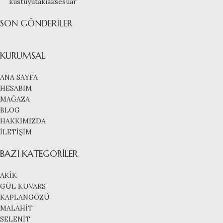
kustuyutakiaksesuar
SON GÖNDERILER
KURUMSAL
ANA SAYFA
HESABIM
MAĞAZA
BLOG
HAKKIMIZDA
İLETİŞİM
BAZI KATEGORILER
AKİK
GÜL KUVARS
KAPLANGÖZÜ
MALAHİT
SELENİT