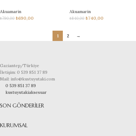
Akuamarin
Akuamarin
₺
690,00
₺
740,00
₺
790,00
₺
840,00
1
2
→
Gaziantep/Türkiye
İletişim: 0 539 851 37 89
Mail: info@kustuyutaki.com
0 539 851 37 89
kustuyutakiaksesuar
SON GÖNDERILER
KURUMSAL