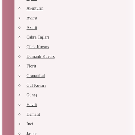
Aventurin
Aytaşı
Azurit
Çakra Taşları
Çilek Kuvars
Dumanlı Kuvars
Florit
Granat/Lal
Gül Kuvars
Güneş
Havlit
Hematit
İnci
Jasper