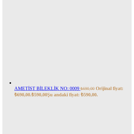
AMETİST BİLEKLİK NO: 0009
Orijinal fiyat:
₺
690,00
₺690,00.
₺
590,00
Şu andaki fiyat: ₺590,00.