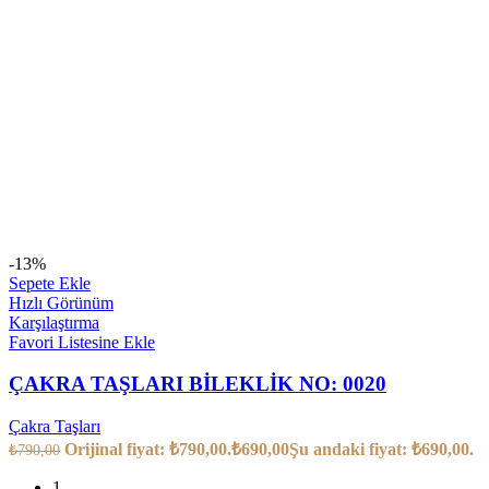
-13%
Sepete Ekle
Hızlı Görünüm
Karşılaştırma
Favori Listesine Ekle
ÇAKRA TAŞLARI BİLEKLİK NO: 0020
Çakra Taşları
Orijinal fiyat: ₺790,00.
₺
690,00
Şu andaki fiyat: ₺690,00.
₺
790,00
1