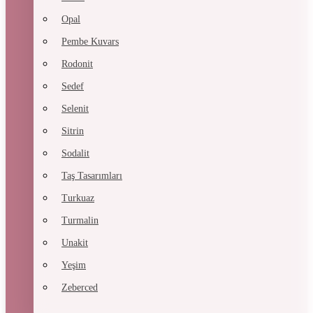
Opal
Pembe Kuvars
Rodonit
Sedef
Selenit
Sitrin
Sodalit
Taş Tasarımları
Turkuaz
Turmalin
Unakit
Yeşim
Zeberced