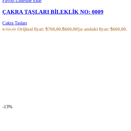
Favori Listesine Ekle
ÇAKRA TAŞLARI BİLEKLİK NO: 0009
Çakra Taşları
Orijinal fiyat: ₺760,00.
₺
660,00
Şu andaki fiyat: ₺660,00.
₺
760,00
-13%