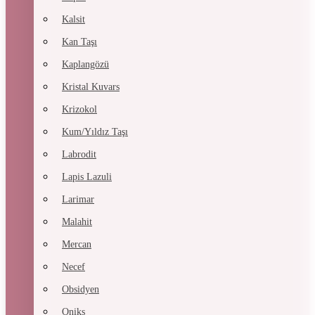
Kalsit
Kan Taşı
Kaplangözü
Kristal Kuvars
Krizokol
Kum/Yıldız Taşı
Labrodit
Lapis Lazuli
Larimar
Malahit
Mercan
Necef
Obsidyen
Oniks