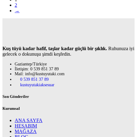
2
→
Kuş tüyü kadar hafif, taşlar kadar güçlü bir şıklık.
Ruhunuza iyi
gelecek o dokunuşu şimdi keşfedin.
Gaziantep/Türkiye
İletişim: 0 539 851 37 89
Mail: info@kustuyutaki.com
0 539 851 37 89
kustuyutakiaksesuar
Son Gönderiler
Kurumsal
ANA SAYFA
HESABIM
MAĞAZA
BLOG