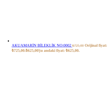
AKUAMARİN BİLEKLİK NO:0002
Orijinal fiyat:
₺
725,00
₺725,00.
₺
625,00
Şu andaki fiyat: ₺625,00.