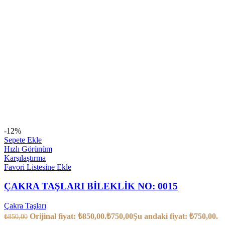
-12%
Sepete Ekle
Hızlı Görünüm
Karşılaştırma
Favori Listesine Ekle
ÇAKRA TAŞLARI BİLEKLİK NO: 0015
Çakra Taşları
Orijinal fiyat: ₺850,00.
₺
750,00
Şu andaki fiyat: ₺750,00.
₺
850,00