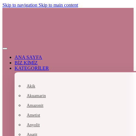
Skip to navigation
Skip to main content
ANA SAYFA
BİZ KİMİZ
KATEGORİLER
Akik
Akuamarin
Amazonit
Ametist
Anyolit
Apatit