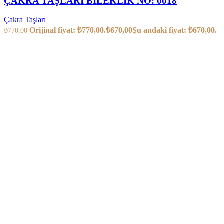
ÇAKRA TAŞLARI BİLEKLİK NO: 0018
Çakra Taşları
Orijinal fiyat: ₺770,00.
₺
670,00
Şu andaki fiyat: ₺670,00.
₺
770,00