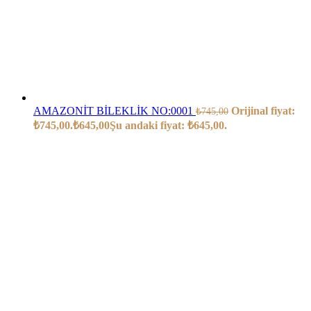
AMAZONİT BİLEKLİK NO:0001
Orijinal fiyat:
₺
745,00
₺745,00.
₺
645,00
Şu andaki fiyat: ₺645,00.