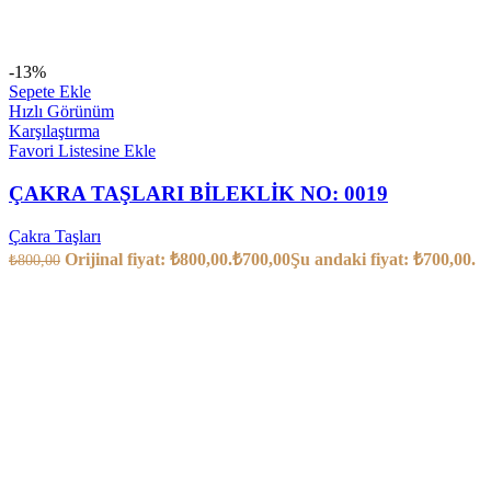
-13%
Sepete Ekle
Hızlı Görünüm
Karşılaştırma
Favori Listesine Ekle
ÇAKRA TAŞLARI BİLEKLİK NO: 0019
Çakra Taşları
Orijinal fiyat: ₺800,00.
₺
700,00
Şu andaki fiyat: ₺700,00.
₺
800,00