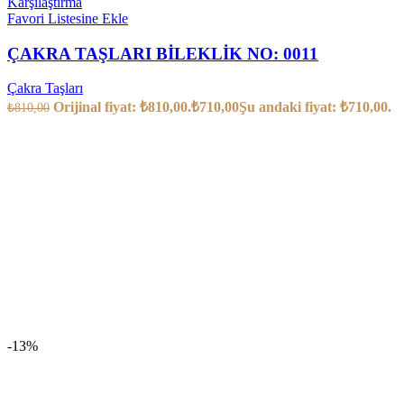
Karşılaştırma
Favori Listesine Ekle
ÇAKRA TAŞLARI BİLEKLİK NO: 0011
Çakra Taşları
Orijinal fiyat: ₺810,00.
₺
710,00
Şu andaki fiyat: ₺710,00.
₺
810,00
-13%