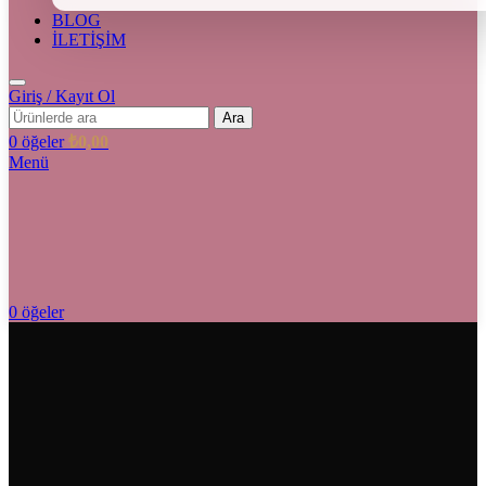
BLOG
İLETİŞİM
Giriş / Kayıt Ol
Ara
0
öğeler
₺
0,00
Menü
0
öğeler