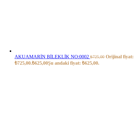
AKUAMARİN BİLEKLİK NO:0002
Orijinal fiyat:
₺
725,00
₺725,00.
₺
625,00
Şu andaki fiyat: ₺625,00.