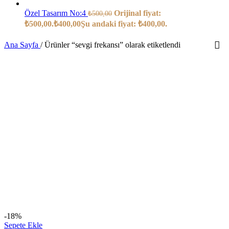
Özel Tasarım No:4
Orijinal fiyat:
₺
500,00
₺500,00.
₺
400,00
Şu andaki fiyat: ₺400,00.
Ana Sayfa
/
Ürünler “sevgi frekansı” olarak etiketlendi
-18%
Sepete Ekle