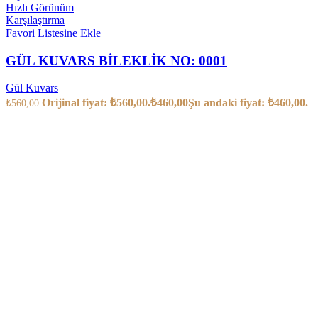
Hızlı Görünüm
Karşılaştırma
Favori Listesine Ekle
GÜL KUVARS BİLEKLİK NO: 0001
Gül Kuvars
Orijinal fiyat: ₺560,00.
₺
460,00
Şu andaki fiyat: ₺460,00.
₺
560,00