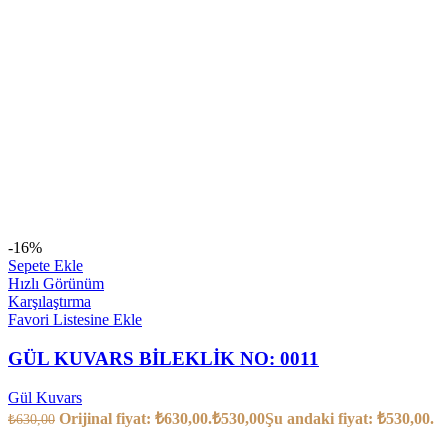
-16%
Sepete Ekle
Hızlı Görünüm
Karşılaştırma
Favori Listesine Ekle
GÜL KUVARS BİLEKLİK NO: 0011
Gül Kuvars
Orijinal fiyat: ₺630,00.
₺
530,00
Şu andaki fiyat: ₺530,00.
₺
630,00