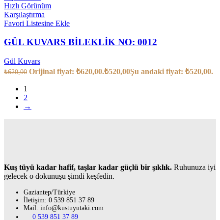
Hızlı Görünüm
Karşılaştırma
Favori Listesine Ekle
GÜL KUVARS BİLEKLİK NO: 0012
Gül Kuvars
Orijinal fiyat: ₺620,00.
₺
520,00
Şu andaki fiyat: ₺520,00.
₺
620,00
1
2
→
Kuş tüyü kadar hafif, taşlar kadar güçlü bir şıklık.
Ruhunuza iyi
gelecek o dokunuşu şimdi keşfedin.
Gaziantep/Türkiye
İletişim: 0 539 851 37 89
Mail: info@kustuyutaki.com
0 539 851 37 89