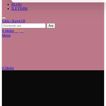
BLOG
İLETİŞİM
Giriş / Kayıt Ol
Ara
0
öğeler
₺
0,00
Menü
0
öğeler