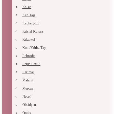
Kalsit
Kan Taşı
Kaplangözü
Kristal Kuvars
Krizokol
Kum/Yıldız Taşı
Labrodit
Lapis Lazuli
Larimar
Malahit
Mercan
Necef
Obsidyen
Oniks