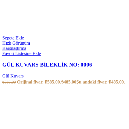
Sepete Ekle
Hızlı Görünüm
Karşılaştırma
Favori Listesine Ekle
GÜL KUVARS BİLEKLİK NO: 0006
Gül Kuvars
Orijinal fiyat: ₺585,00.
₺
485,00
Şu andaki fiyat: ₺485,00.
₺
585,00