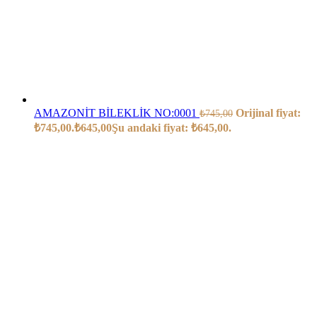
AMAZONİT BİLEKLİK NO:0001
Orijinal fiyat:
₺
745,00
₺745,00.
₺
645,00
Şu andaki fiyat: ₺645,00.