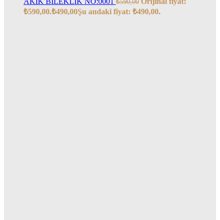
AKİK BİLEKLİK NO:0001
Orijinal fiyat:
₺
590,00
₺590,00.
₺
490,00
Şu andaki fiyat: ₺490,00.