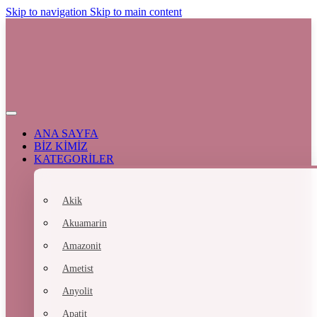
Skip to navigation
Skip to main content
ANA SAYFA
BİZ KİMİZ
KATEGORİLER
Akik
Akuamarin
Amazonit
Ametist
Anyolit
Apatit