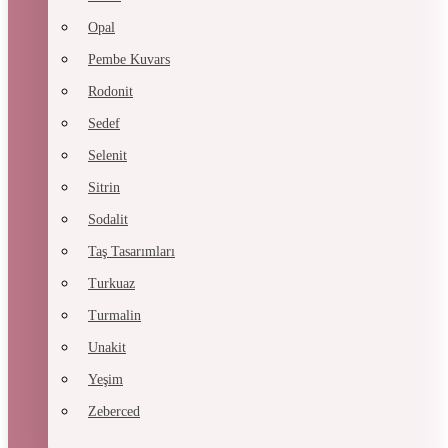
Opal
Pembe Kuvars
Rodonit
Sedef
Selenit
Sitrin
Sodalit
Taş Tasarımları
Turkuaz
Turmalin
Unakit
Yeşim
Zeberced