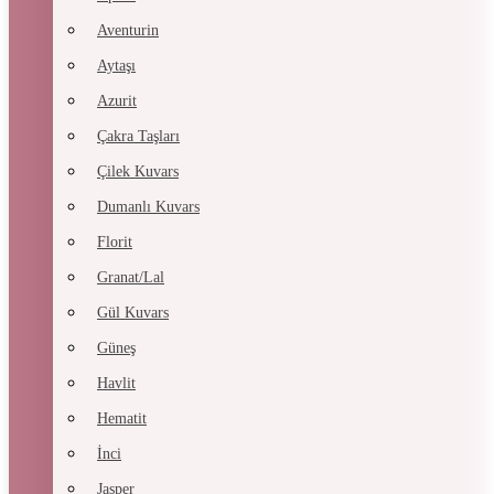
Aventurin
Aytaşı
Azurit
Çakra Taşları
Çilek Kuvars
Dumanlı Kuvars
Florit
Granat/Lal
Gül Kuvars
Güneş
Havlit
Hematit
İnci
Jasper