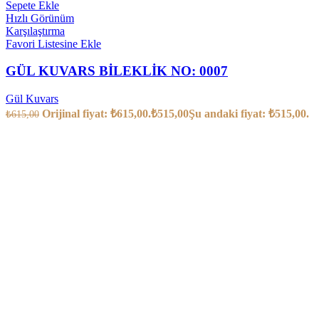
Sepete Ekle
Hızlı Görünüm
Karşılaştırma
Favori Listesine Ekle
GÜL KUVARS BİLEKLİK NO: 0007
Gül Kuvars
Orijinal fiyat: ₺615,00.
₺
515,00
Şu andaki fiyat: ₺515,00.
₺
615,00