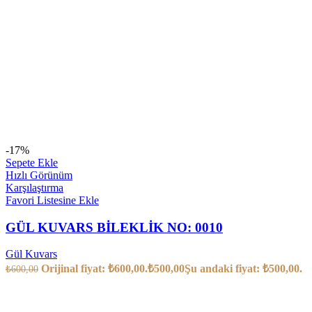
-17%
Sepete Ekle
Hızlı Görünüm
Karşılaştırma
Favori Listesine Ekle
GÜL KUVARS BİLEKLİK NO: 0010
Gül Kuvars
Orijinal fiyat: ₺600,00.
₺
500,00
Şu andaki fiyat: ₺500,00.
₺
600,00