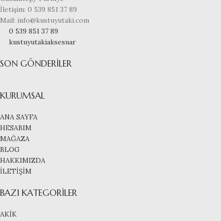
İletişim: 0 539 851 37 89
Mail: info@kustuyutaki.com
0 539 851 37 89
kustuyutakiaksesuar
SON GÖNDERILER
KURUMSAL
ANA SAYFA
HESABIM
MAĞAZA
BLOG
HAKKIMIZDA
İLETİŞİM
BAZI KATEGORILER
AKİK