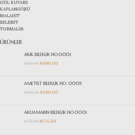
GÜL KUVARS
KAPLANGÖZÜ
MALAHİT
SELENİT
TURMALİN
ÜRÜNLER
AKİK BİLEKLİK NO:0001
₺
490,00
₺
590,00
AMETİST BİLEKLİK NO: 0009
₺
590,00
₺
690,00
AKUAMARİN BİLEKLİK NO:0001
₺
575,00
₺
675,00