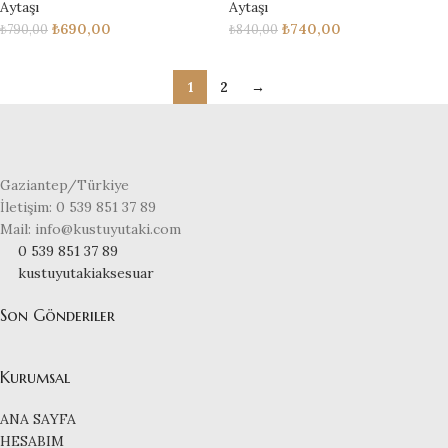
Aytaşı
Aytaşı
₺
690,00
₺
740,00
₺
790,00
₺
840,00
1
2
→
Gaziantep/Türkiye
İletişim: 0 539 851 37 89
Mail: info@kustuyutaki.com
0 539 851 37 89
kustuyutakiaksesuar
Son Gönderiler
Kurumsal
ANA SAYFA
HESABIM