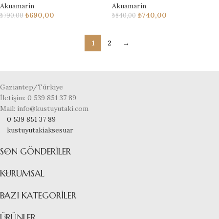
Akuamarin
Akuamarin
₺
690,00
₺
740,00
₺
790,00
₺
840,00
1
2
→
Gaziantep/Türkiye
İletişim: 0 539 851 37 89
Mail: info@kustuyutaki.com
0 539 851 37 89
kustuyutakiaksesuar
SON GÖNDERILER
KURUMSAL
BAZI KATEGORILER
ÜRÜNLER