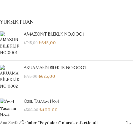
YÜKSEK PUAN
AMAZONİT BİLEKLİK NO:0001
₺
645,00
₺
745,00
AKUAMARİN BİLEKLİK NO:0002
₺
625,00
₺
725,00
Özel Tasarım No:4
₺
400,00
₺
500,00
Ana Sayfa
/
Ürünler “Faydaları” olarak etiketlendi