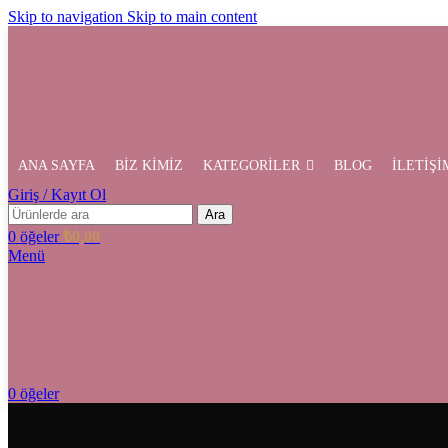
Skip to navigation
Skip to main content
ANA SAYFA
BİZ KİMİZ
KATEGORİLER
BLOG
İLETİŞİ
Giriş / Kayıt Ol
Ara
0
öğeler
₺
0,00
Menü
0
öğeler