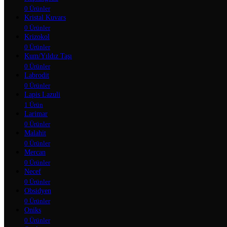
0 Ürünler
Kristal Kuvars
0 Ürünler
Krizokol
0 Ürünler
Kum/Yıldız Taşı
0 Ürünler
Labrodit
0 Ürünler
Lapis Lazuli
1 Ürün
Larimar
0 Ürünler
Malahit
0 Ürünler
Mercan
0 Ürünler
Necef
0 Ürünler
Obsidyen
0 Ürünler
Oniks
0 Ürünler